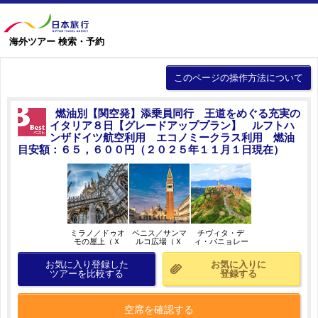
海外ツアー 検索・予約
このページの操作方法について
燃油別【関空発】添乗員同行 王道をめぐる充実の
イタリア８日【グレードアッププラン】 ルフトハ
ンザドイツ航空利用 エコノミークラス利用 燃油
目安額：６５，６００円（２０２５年１１月１日現在）
ミラノ／ドゥオ
ベニス／サンマ
チヴィタ・デ
モの屋上（Ｘ
ルコ広場（Ｘ
ィ・バニョレー
Ｍ）／イメージ
Ｍ）／イメージ
ジョ（ＸＭ）／
イメージ
お気に入り登録した
お気に入りに
ツアーを比較する
登録する
空席を確認する