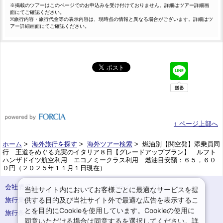
※掲載のツアーはこのページでのお申込みを受け付けておりません。詳細はツアー詳細画
面にてご確認ください。
※旅行内容・旅行代金等の表示内容は、現時点の情報と異なる場合がございます。詳細はツ
アー詳細画面にてご確認ください。
↑ ページ上部へ
ホーム
>
海外旅行を探す
>
海外ツアー検索
> 燃油別【関空発】添乗員同
行 王道をめぐる充実のイタリア８日【グレードアッププラン】 ルフト
ハンザドイツ航空利用 エコノミークラス利用 燃油目安額：６５，６０
０円（２０２５年１１月１日現在）
会社情報
プライバシーポリシー
当社サイト内においてお客様ごとに最適なサービスを提
供する目的及び当社サイト外で最適な広告を表示するこ
旅行業登録票・約款
規約集
とを目的にCookieを使用しています。Cookieの使用に
旅行条件書
サイトマップ
同意いただける場合は同意するを選択してください。詳