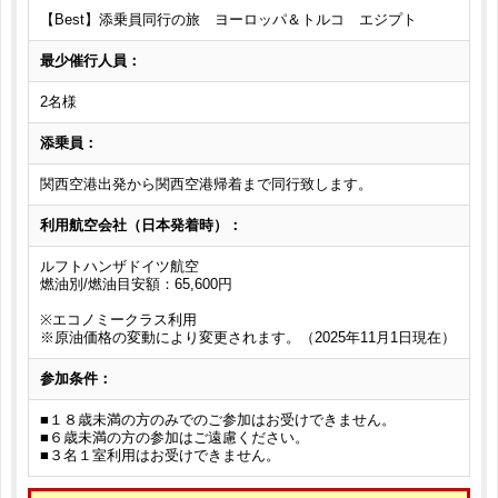
【Best】添乗員同行の旅 ヨーロッパ＆トルコ エジプト
最少催行人員：
2名様
添乗員：
関西空港出発から関西空港帰着まで同行致します。
利用航空会社（日本発着時）：
ルフトハンザドイツ航空
燃油別/燃油目安額：65,600円
※エコノミークラス利用
※原油価格の変動により変更されます。（2025年11月1日現在）
参加条件：
■１８歳未満の方のみでのご参加はお受けできません。
■６歳未満の方の参加はご遠慮ください。
■３名１室利用はお受けできません。