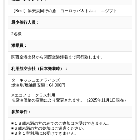
【Best】添乗員同行の旅 ヨーロッパ＆トルコ エジプト
最少催行人員：
2名様
添乗員：
関西空港出発から関西空港帰着まで同行致します。
利用航空会社（日本発着時）：
ターキッシュエアラインズ
燃油別/燃油目安額：64,000円
※エコノミークラス利用
※原油価格の変動により変更されます。（2025年11月1日現在）
参加条件：
■１８歳未満の方のみでのご参加はお受けできません。
■６歳未満の方の参加はご遠慮ください。
■３名１室利用はお受けできません。