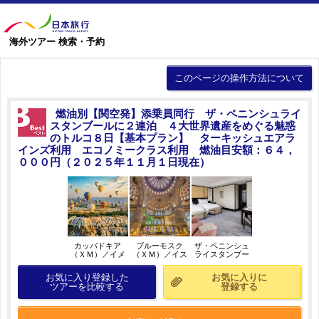
海外ツアー 検索・予約
このページの操作方法について
燃油別【関空発】添乗員同行 ザ・ペニンシュライ
スタンブールに２連泊 ４大世界遺産をめぐる魅惑
のトルコ８日【基本プラン】 ターキッシュエアラ
インズ利用 エコノミークラス利用 燃油目安額：６４，
０００円（２０２５年１１月１日現在）
カッパドキア
ブルーモスク
ザ・ペニンシュ
（ＸＭ）／イメ
（ＸＭ）／イス
ライスタンブー
ージ
タンブール／イ
ル（デラックス
メージ
ルーム）／イメ
お気に入り登録した
お気に入りに
ージ
ツアーを比較する
登録する