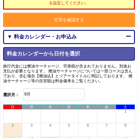
を設定してください。
空席を確認する
▼ 料金カレンダー・お申込み
料金カレンダーから日付を選択
旅行代金には燃油サーチャージ、空港税が含まれておりません。別途お
支払が必要となります。 燃油サーチャージについては一部コースは含ん
でおり、含む場合【燃油込】とツアータイトルに明記しております。 燃
油サーチャージ等の目安額は料金備考をご覧ください。
選択月：
日
月
火
水
木
金
土
1
2
3
4
5
6
7
8