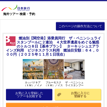
海外ツアー 検索・予約
このページの操作方法について
燃油別【関空発】添乗員同行 ザ・ペニンシュライ
スタンブールに２連泊 ４大世界遺産をめぐる魅惑
のトルコ８日【基本プラン】 ターキッシュエアラ
インズ利用 ビジネスクラス利用 燃油目安額：６４，０
００円（２０２５年１１月１日現在）
カッパドキア
ブルーモスク
ザ・ペニンシュ
（ＸＭ）／イメ
（ＸＭ）／イス
ライスタンブー
ージ
タンブール／イ
ル（デラックス
メージ
ルーム）／イメ
お気に入り登録した
お気に入りに
ージ
ツアーを比較する
登録する