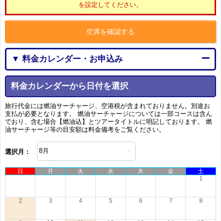
を設定してください。
空席を確認する
▼ 料金カレンダー・お申込み
料金カレンダーから日付を選択
旅行代金には燃油サーチャージ、空港税が含まれておりません。別途お
支払が必要となります。 燃油サーチャージについては一部コースは含ん
でおり、含む場合【燃油込】とツアータイトルに明記しております。 燃
油サーチャージ等の目安額は料金備考をご覧ください。
選択月：
日
月
火
水
木
金
土
1
2
3
4
5
6
7
8