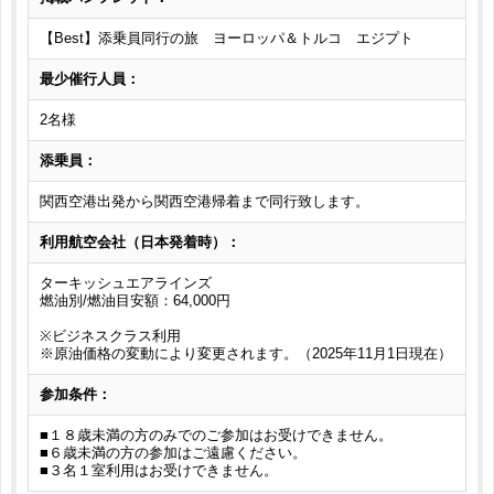
【Best】添乗員同行の旅 ヨーロッパ＆トルコ エジプト
最少催行人員：
2名様
添乗員：
関西空港出発から関西空港帰着まで同行致します。
利用航空会社（日本発着時）：
ターキッシュエアラインズ
燃油別/燃油目安額：64,000円
※ビジネスクラス利用
※原油価格の変動により変更されます。（2025年11月1日現在）
参加条件：
■１８歳未満の方のみでのご参加はお受けできません。
■６歳未満の方の参加はご遠慮ください。
■３名１室利用はお受けできません。