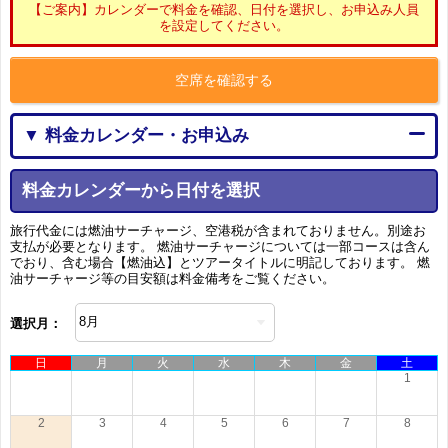
【ご案内】カレンダーで料金を確認、日付を選択し、お申込み人員
を設定してください。
空席を確認する
▼ 料金カレンダー・お申込み
料金カレンダーから日付を選択
旅行代金には燃油サーチャージ、空港税が含まれておりません。別途お
支払が必要となります。 燃油サーチャージについては一部コースは含ん
でおり、含む場合【燃油込】とツアータイトルに明記しております。 燃
油サーチャージ等の目安額は料金備考をご覧ください。
選択月：
日
月
火
水
木
金
土
1
2
3
4
5
6
7
8