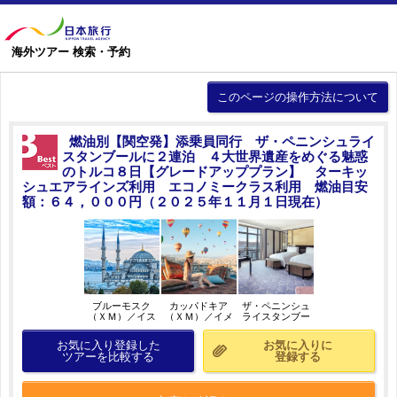
海外ツアー 検索・予約
このページの操作方法について
燃油別【関空発】添乗員同行 ザ・ペニンシュライ
スタンブールに２連泊 ４大世界遺産をめぐる魅惑
のトルコ８日【グレードアッププラン】 ターキッ
シュエアラインズ利用 エコノミークラス利用 燃油目安
額：６４，０００円（２０２５年１１月１日現在）
ブルーモスク
カッパドキア
ザ・ペニンシュ
（ＸＭ）／イス
（ＸＭ）／イメ
ライスタンブー
タンブール／イ
ージ
ル（グランドデ
メージ
ラックスボスポ
お気に入り登録した
お気に入りに
ラスルーム）／
ツアーを比較する
登録する
イメージ