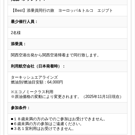
【Best】添乗員同行の旅 ヨーロッパ＆トルコ エジプト
最少催行人員：
2名様
添乗員：
関西空港出発から関西空港帰着まで同行致します。
利用航空会社（日本発着時）：
ターキッシュエアラインズ
燃油別/燃油目安額：64,000円
※エコノミークラス利用
※原油価格の変動により変更されます。（2025年11月1日現在）
参加条件：
■１８歳未満の方のみでのご参加はお受けできません。
■６歳未満の方の参加はご遠慮ください。
■３名１室利用はお受けできません。