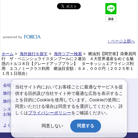
↑ ページ上部へ
ホーム
>
海外旅行を探す
>
海外ツアー検索
> 燃油別【関空発】添乗員同
行 ザ・ペニンシュライスタンブールに２連泊 ４大世界遺産をめぐる魅
惑のトルコ８日【グレードアッププラン】 ターキッシュエアラインズ利
用 エコノミークラス利用 燃油目安額：６４，０００円（２０２５年１
１月１日現在）
会社情報
プライバシーポリシー
当社サイト内においてお客様ごとに最適なサービスを提
供する目的及び当社サイト外で最適な広告を表示するこ
旅行業登録票・約款
規約集
とを目的にCookieを使用しています。Cookieの使用に
旅行条件書
サイトマップ
同意いただける場合は同意するを選択してください。詳
システムメンテナンスの
お申込みまでの手順
しくは
プライバシーポリシー
をご確認ください。
お知らせ
変更・取消のご案内
よくある質問
予約確認・変更
同意しない
同意する
Copyright c NIPPON TRAVEL AGENCY Co.,LTD. All rights reserved.