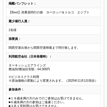
掲載パンフレット：
【Best】添乗員同行の旅 ヨーロッパ＆トルコ エジプト
最少催行人員：
2名様
添乗員：
関西空港出発から関西空港帰着まで同行致します。
利用航空会社（日本発着時）：
ターキッシュエアラインズ
燃油別/燃油目安額：64,000円
※ビジネスクラス利用
※原油価格の変動により変更されます。（2025年11月1日現在）
参加条件：
■１８歳未満の方のみでのご参加はお受けできません。
■６歳未満の方の参加はご遠慮ください。
■３名１室利用はお受けできません。