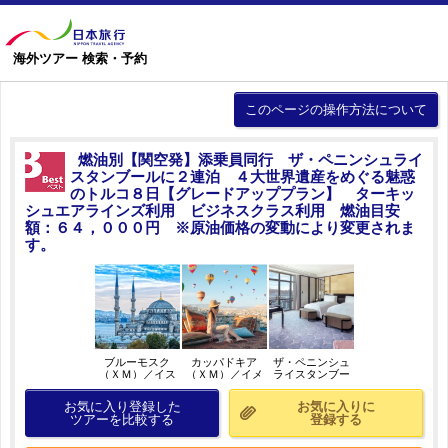
海外ツアー 検索・予約
このページの操作方法について
燃油別【関空発】添乗員同行 ザ・ペニンシュライ
スタンブールに２連泊 ４大世界遺産をめぐる魅惑
のトルコ８日【グレードアッププラン】 ターキッ
シュエアラインズ利用 ビジネスクラス利用 燃油目安
額：６４，０００円 ※原油価格の変動により変更されま
す。
ブルーモスク
カッパドキア
ザ・ペニンシュ
（ＸＭ）／イス
（ＸＭ）／イメ
ライスタンブー
タンブール／イ
ージ
ル（グランドデ
メージ
ラックスボスポ
お気に入り登録した
お気に入りに
ラスルーム）／
ツアーを比較する
登録する
イメージ