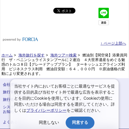
↑ ページ上部へ
ホーム
>
海外旅行を探す
>
海外ツアー検索
> 燃油別【関空発】添乗員同
行 ザ・ペニンシュライスタンブールに２連泊 ４大世界遺産をめぐる魅
惑のトルコ８日【グレードアッププラン】 ターキッシュエアラインズ利
用 ビジネスクラス利用 燃油目安額：６４，０００円 ※原油価格の変
動により変更されます。
会社情報
プライバシーポリシー
当社サイト内においてお客様ごとに最適なサービスを提
供する目的及び当社サイト外で最適な広告を表示するこ
旅行業登録票・約款
規約集
とを目的にCookieを使用しています。Cookieの使用に
旅行条件書
サイトマップ
同意いただける場合は同意するを選択してください。詳
システムメンテナンスの
お申込みまでの手順
しくは
プライバシーポリシー
をご確認ください。
お知らせ
変更・取消のご案内
よくある質問
予約確認・変更
同意しない
同意する