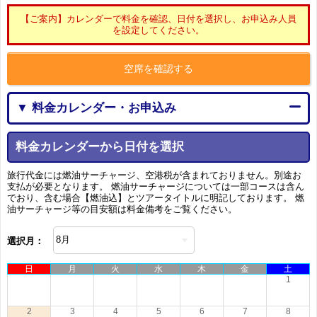
【ご案内】カレンダーで料金を確認、日付を選択し、お申込み人員
を設定してください。
空席を確認する
▼ 料金カレンダー・お申込み
料金カレンダーから日付を選択
旅行代金には燃油サーチャージ、空港税が含まれておりません。別途お
支払が必要となります。 燃油サーチャージについては一部コースは含ん
でおり、含む場合【燃油込】とツアータイトルに明記しております。 燃
油サーチャージ等の目安額は料金備考をご覧ください。
選択月：
日
月
火
水
木
金
土
1
2
3
4
5
6
7
8