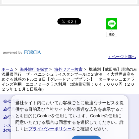
↑ ページ上部へ
ホーム
>
海外旅行を探す
>
海外ツアー検索
> 燃油別【成田発】現地のみ
添乗員同行 ザ・ペニンシュライスタンブールに２連泊 ４大世界遺産を
めぐる魅惑のトルコ８日【グレードアッププラン】 ターキッシュエアラ
インズ利用 エコノミークラス利用 燃油目安額：６４，０００円（２０
２５年１１月１日現在）
会社情報
プライバシーポリシー
当社サイト内においてお客様ごとに最適なサービスを提
供する目的及び当社サイト外で最適な広告を表示するこ
旅行業登録票・約款
規約集
とを目的にCookieを使用しています。Cookieの使用に
旅行条件書
サイトマップ
同意いただける場合は同意するを選択してください。詳
システムメンテナンスの
お申込みまでの手順
しくは
プライバシーポリシー
をご確認ください。
お知らせ
変更・取消のご案内