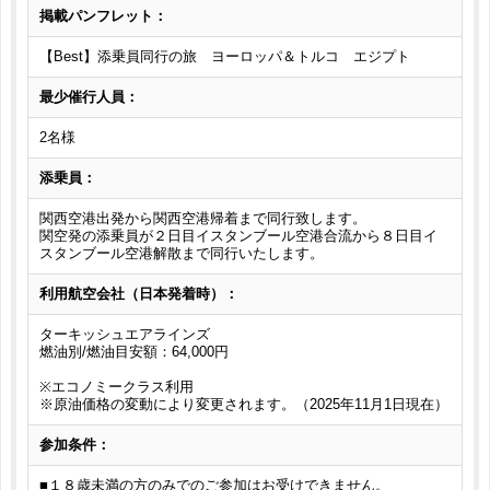
掲載パンフレット：
【Best】添乗員同行の旅 ヨーロッパ＆トルコ エジプト
最少催行人員：
2名様
添乗員：
関西空港出発から関西空港帰着まで同行致します。
関空発の添乗員が２日目イスタンブール空港合流から８日目イ
スタンブール空港解散まで同行いたします。
利用航空会社（日本発着時）：
ターキッシュエアラインズ
燃油別/燃油目安額：64,000円
※エコノミークラス利用
※原油価格の変動により変更されます。（2025年11月1日現在）
参加条件：
■１８歳未満の方のみでのご参加はお受けできません。