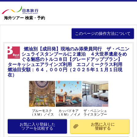
海外ツアー 検索・予約
このページの操作方法について
燃油別【成田発】現地のみ添乗員同行 ザ・ペニン
シュライスタンブールに２連泊 ４大世界遺産をめ
ぐる魅惑のトルコ８日【グレードアッププラン】
ターキッシュエアラインズ利用 エコノミークラス利用
燃油目安額：６４，０００円（２０２５年１１月１日現
在）
ブルーモスク
カッパドキア
ザ・ペニンシュ
（ＸＭ）／イス
（ＸＭ）／イメ
ライスタンブー
タンブール／イ
ージ
ル（グランドデ
メージ
ラックスボスポ
お気に入り登録した
お気に入りに
ラスルーム）／
ツアーを比較する
登録する
イメージ