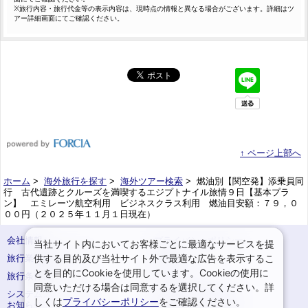
※旅行内容・旅行代金等の表示内容は、現時点の情報と異なる場合がございます。詳細はツ
アー詳細画面にてご確認ください。
↑ ページ上部へ
ホーム
>
海外旅行を探す
>
海外ツアー検索
> 燃油別【関空発】添乗員同
行 古代遺跡とクルーズを満喫するエジプトナイル旅情９日【基本プラ
ン】 エミレーツ航空利用 ビジネスクラス利用 燃油目安額：７９，０
００円（２０２５年１１月１日現在）
会社情報
プライバシーポリシー
当社サイト内においてお客様ごとに最適なサービスを提
供する目的及び当社サイト外で最適な広告を表示するこ
旅行業登録票・約款
規約集
とを目的にCookieを使用しています。Cookieの使用に
旅行条件書
サイトマップ
同意いただける場合は同意するを選択してください。詳
システムメンテナンスの
お申込みまでの手順
しくは
プライバシーポリシー
をご確認ください。
お知らせ