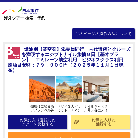
海外ツアー 検索・予約
このページの操作方法について
燃油別【関空発】添乗員同行 古代遺跡とクルーズ
を満喫するエジプトナイル旅情９日【基本プラ
ン】 エミレーツ航空利用 ビジネスクラス利用
燃油目安額：７９，０００円（２０２５年１１月１日現
在）
朝焼けに染まる
ギザ／３大ピラ
ナイルキャピタ
アブシンベル神
ミッド（ＸＭ）
ル号／客室／イ
殿（ＸＭ）／イ
／イメージ
メージ
メージ
お気に入り登録した
お気に入りに
ツアーを比較する
登録する