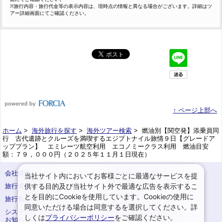
※旅行内容・旅行代金等の表示内容は、現時点の情報と異なる場合がございます。詳細はツ
アー詳細画面にてご確認ください。
↑ ページ上部へ
ホーム
>
海外旅行を探す
>
海外ツアー検索
> 燃油別【関空発】添乗員同
行 古代遺跡とクルーズを満喫するエジプトナイル旅情９日【グレードア
ッププラン】 エミレーツ航空利用 エコノミークラス利用 燃油目安
額：７９，０００円（２０２５年１１月１日現在）
会社情報
プライバシーポリシー
当社サイト内においてお客様ごとに最適なサービスを提
供する目的及び当社サイト外で最適な広告を表示するこ
旅行業登録票・約款
規約集
とを目的にCookieを使用しています。Cookieの使用に
旅行条件書
サイトマップ
同意いただける場合は同意するを選択してください。詳
システムメンテナンスの
お申込みまでの手順
しくは
プライバシーポリシー
をご確認ください。
お知らせ