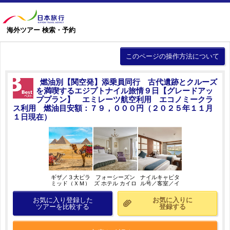
海外ツアー 検索・予約
このページの操作方法について
燃油別【関空発】添乗員同行 古代遺跡とクルーズ
を満喫するエジプトナイル旅情９日【グレードアッ
ププラン】 エミレーツ航空利用 エコノミークラ
ス利用 燃油目安額：７９，０００円（２０２５年１１月
１日現在）
ギザ／３大ピラ
フォーシーズン
ナイルキャピタ
ミッド（ＸＭ）
ズ ホテル カイロ
ル号／客室／イ
／イメージ
アット ファース
メージ
トレジデンス／
お気に入り登録した
お気に入りに
客室／イメージ
ツアーを比較する
登録する