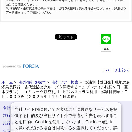
※掲載のツアーはこのページでのお申込みを受け付けておりません。詳細はツアー詳細画
面にてご確認ください。
※旅行内容・旅行代金等の表示内容は、現時点の情報と異なる場合がございます。詳細はツ
アー詳細画面にてご確認ください。
↑ ページ上部へ
ホーム
>
海外旅行を探す
>
海外ツアー検索
> 燃油別【成田発】現地のみ
添乗員同行 古代遺跡とクルーズを満喫するエジプトナイル旅情９日【基
本プラン】 エミレーツ航空利用 ビジネスクラス利用 燃油目安額：７
９，０００円（２０２５年１１月１日現在）
会社情報
プライバシーポリシー
当社サイト内においてお客様ごとに最適なサービスを提
供する目的及び当社サイト外で最適な広告を表示するこ
旅行業登録票・約款
規約集
とを目的にCookieを使用しています。Cookieの使用に
旅行条件書
サイトマップ
同意いただける場合は同意するを選択してください。詳
システムメンテナンスの
お申込みまでの手順