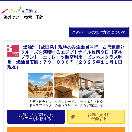
海外ツアー 検索・予約
このページの操作方法について
燃油別【成田発】現地のみ添乗員同行 古代遺跡と
クルーズを満喫するエジプトナイル旅情９日【基本
プラン】 エミレーツ航空利用 ビジネスクラス利
用 燃油目安額：７９，０００円（２０２５年１１月１日
現在）
ギザ／ピラミッ
ツタンカーメン
ナイルキャピタ
ド＆スフィンク
の墓（ＸＭ）／
ル号／客室／イ
ス（ＸＭ）／イ
イメージ
メージ
メージ
お気に入り登録した
お気に入りに
ツアーを比較する
登録する