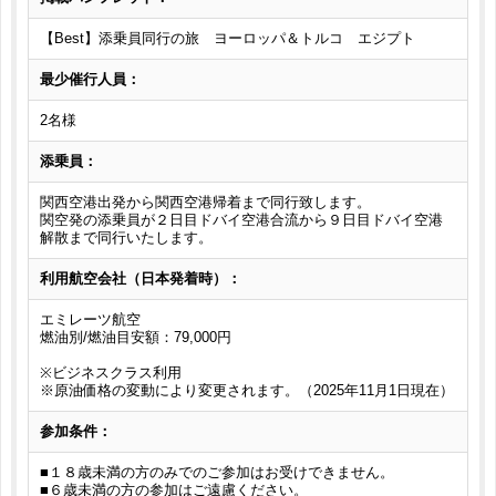
【Best】添乗員同行の旅 ヨーロッパ＆トルコ エジプト
最少催行人員：
2名様
添乗員：
関西空港出発から関西空港帰着まで同行致します。
関空発の添乗員が２日目ドバイ空港合流から９日目ドバイ空港
解散まで同行いたします。
利用航空会社（日本発着時）：
エミレーツ航空
燃油別/燃油目安額：79,000円
※ビジネスクラス利用
※原油価格の変動により変更されます。（2025年11月1日現在）
参加条件：
■１８歳未満の方のみでのご参加はお受けできません。
■６歳未満の方の参加はご遠慮ください。