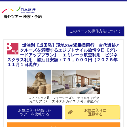
海外ツアー 検索・予約
このページの操作方法について
燃油別【成田発】現地のみ添乗員同行 古代遺跡と
クルーズを満喫するエジプトナイル旅情９日【グレ
ードアッププラン】 エミレーツ航空利用 ビジネ
スクラス利用 燃油目安額：７９，０００円（２０２５年
１１月１日現在）
スフィンクス足
フォーシーズン
ナイルキャピタ
元エリア（Ｘ
ズ ホテル カイロ
ル号／客室／イ
Ｍ）／イメージ
アット ファース
メージ
トレジデンス／
お気に入り登録した
お気に入りに
客室／イメージ
ツアーを比較する
登録する