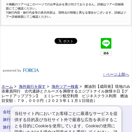
※掲載のツアーはこのページでのお申込みを受け付けておりません。詳細はツアー詳細画
面にてご確認ください。
※旅行内容・旅行代金等の表示内容は、現時点の情報と異なる場合がございます。詳細はツ
アー詳細画面にてご確認ください。
↑ ページ上部へ
ホーム
>
海外旅行を探す
>
海外ツアー検索
> 燃油別【成田発】現地のみ
添乗員同行 古代遺跡とクルーズを満喫するエジプトナイル旅情９日【グ
レードアッププラン】 エミレーツ航空利用 ビジネスクラス利用 燃油
目安額：７９，０００円（２０２５年１１月１日現在）
会社情報
プライバシーポリシー
当社サイト内においてお客様ごとに最適なサービスを提
供する目的及び当社サイト外で最適な広告を表示するこ
旅行業登録票・約款
規約集
とを目的にCookieを使用しています。Cookieの使用に
旅行条件書
サイトマップ
同意いただける場合は同意するを選択してください。詳