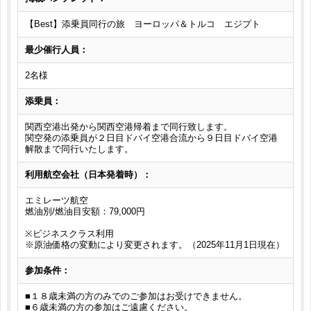
【Best】添乗員同行の旅 ヨーロッパ＆トルコ エジプト
最少催行人員：
2名様
添乗員：
関西空港出発から関西空港帰着まで同行致します。
関空発の添乗員が２日目ドバイ空港合流から９日目ドバイ空港
解散まで同行いたします。
利用航空会社（日本発着時）：
エミレーツ航空
燃油別/燃油目安額：79,000円
※ビジネスクラス利用
※原油価格の変動により変更されます。（2025年11月1日現在）
参加条件：
■１８歳未満の方のみでのご参加はお受けできません。
■６歳未満の方の参加はご遠慮ください。