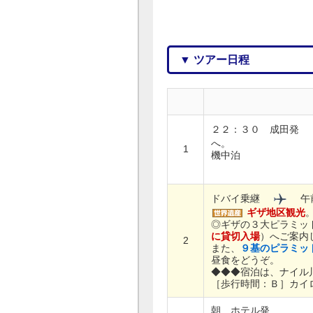
▼ ツアー日程
２２：３０ 成田発
へ。
1
機中泊
ドバイ乗継
午前
ギザ地区観光
◎ギザの３大ピラミッ
に貸切入場
）へご案内
2
また、
９基のピラミッ
昼食をどうぞ。
◆◆◆宿泊は、ナイル
［歩行時間：Ｂ］カイ
朝 ホテル発