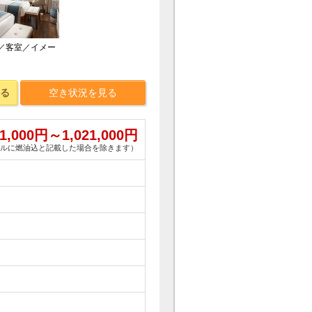
／客室／イメー
る
空き状況を見る
1,000
円～
1,021,000
円
ルに燃油込と記載した場合を除きます）