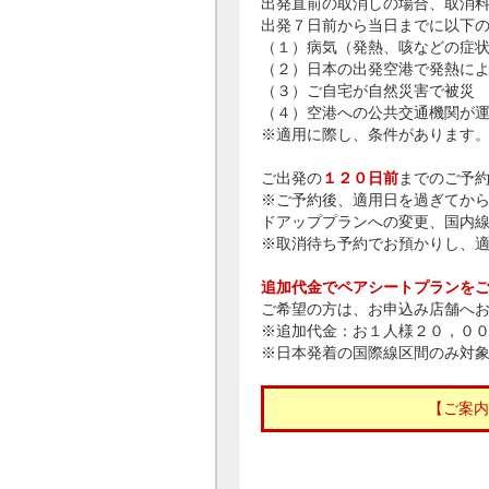
出発直前の取消しの場合、取消
出発７日前から当日までに以下
（１）病気（発熱、咳などの症
（２）日本の出発空港で発熱に
（３）ご自宅が自然災害で被災
（４）空港への公共交通機関が
※適用に際し、条件があります
ご出発の
１２０日前
までのご予
※ご予約後、適用日を過ぎてか
ドアッププランへの変更、国内
※取消待ち予約でお預かりし、
追加代金でペアシートプランを
ご希望の方は、お申込み店舗へ
※追加代金：お１人様２０，０
※日本発着の国際線区間のみ対
【ご案内