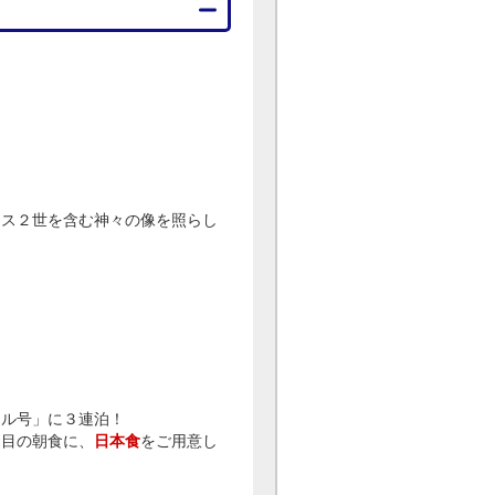
ス２世を含む神々の像を照らし
タル号」に３連泊！
目の朝食に、
日本食
をご用意し