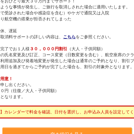
料をおひとり最大３０万円までサポート！
のような事情が発生し、ご旅行を取消しされた場合に適用いたします。
状で受診された場合や感染症を含む）やケガで通院又は入院
より航空機の搭乗が拒否されてしまった
運休、遅延
。取消料サポートの詳しい内容は、
こちら
をご参照ください。
約完了でお１人様
３０，０００円割引
（大人・子供同額）
らの氏名変更及び訂正、コース変更（日数変更を含む）、航空座席のク
線利用追加及び発着地変更が発生した場合は通常のご予約となり、割引
適用日を過ぎてからご予約が完了した場合も、割引の対象外となります
ご用意！
お申し出ください。
００円（往復／大人・子供同額）
象となります。
】カレンダーで料金を確認、日付を選択し、お申込み人員を設定してく