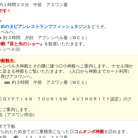
約１時間２０分 午前 アスワン着
です！
ク
すめのヌビアンレストランでフィッシュタジン
をどうぞ。
ンベルへ。
約３時間 夕刻 アブシンベル着（ＷＣ１）
神殿『音と光のショー』
を観賞いただきます。
シンベル泊
神殿観光
。
シンベル大神殿とその隣に建つ◎小神殿へご案内します。
ナセル湖か
に染まる神殿もご覧いただきます。（入口から神殿までカート利用）
、再びアスワンへ。
発
約３時間 午前 アスワン着（ＷＣ１）
ＥＧＹＰＴＩＡＮ ＴＯＵＲＩＳＭ ＡＵＴＨＯＲＩＴＹ認定）のク
にご案内します。
泊（アスワン停泊）
ボで下船
げられたため全てが二重構造になった◎
コムオンボ神殿
を訪れます。
ンボ発
１４：３０ エドフ着