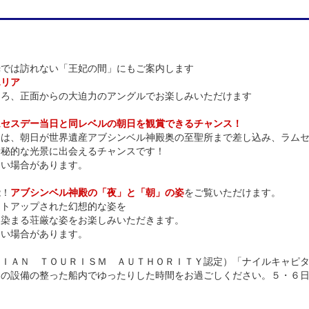
では訪れない「王妃の間」にもご案内します
エリア
ろ、正面からの大迫力のアングルでお楽しみいただけます
ムセスデー当日と同レベルの朝日を観賞できるチャンス！
は、朝日が世界遺産アブシンベル神殿奥の至聖所まで差し込み、ラムセ
神秘的な光景に出会えるチャンスです！
い場合があります。
能！
アブシンベル神殿の「夜」と「朝」の姿
をご覧いただけます。
トアップされた幻想的な姿を
染まる荘厳な姿をお楽しみいただきます。
い場合があります。
ＴＩＡＮ ＴＯＵＲＩＳＭ ＡＵＴＨＯＲＩＴＹ認定）「ナイルキャピ
の設備の整った船内でゆったりした時間をお過ごしください。５・６日