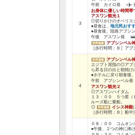
午前 カイロ発
お身体に優しい時間帯
アスワン観光１
◎切りかけのオベリス
3
●昼食は、
地元民おす
●昼食後、陸路アブシ
午後 アスワン発
アブシンベル
［歩行時間：Ｂ］アブ
アブシンベル
エジプト屈指の◎アブ
ら昇る日の出と朝焼け
●ホテルに戻り朝食後
午前 アブシンベル
4
アスワン観光２
◎アスワンハイダム
１３：００ ５つ星（
ルーズ船に乗船。
◎
イシス神殿
［歩行時間：Ｂ］船中
０８：００ コムオン
●午後、２つの神に捧
０９：３０ コムオ