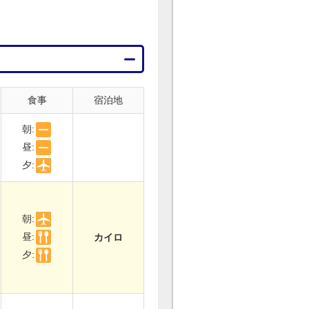
食事
宿泊地
朝:
昼:
夕:
朝:
昼:
カイロ
夕: