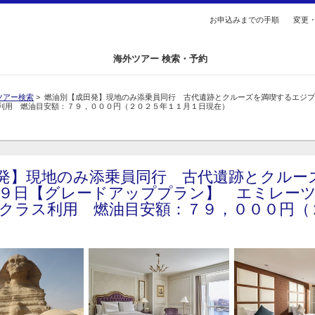
総合トップへ
お申込みまでの手順
変更
海外ツアー 検索・予約
ツアー検索
> 燃油別【成田発】現地のみ添乗員同行 古代遺跡とクルーズを満喫するエジ
利用 燃油目安額：７９，０００円（２０２５年１１月１日現在）
発】現地のみ添乗員同行 古代遺跡とクルー
９日【グレードアッププラン】 エミレー
クラス利用 燃油目安額：７９，０００円（