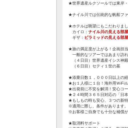
★世界遺産ルクソールでは東岸
★ナイル川では伝統的な帆船フ
★ホテルは眺望にもこだわりま
カイロ：
ナイル川の見える部
ギザ：
ピラミッドの見える部
★旅の満足度が上がる！企画担当
一般的なツアーではあまり訪れ
（４日目）世界遺産イシス神
（６日目）セティ１世の墓
★添乗日数１，０００日以上の
★お１人様に１台！海外用ＷiF
★出発前に不安を解消！安心コ
★２４時間３６５日対応の「日
★もしもの時も安心、３つの新
※適用に際し、条件があります
※お客様ご自身でも十分な補償
★取消料サポート