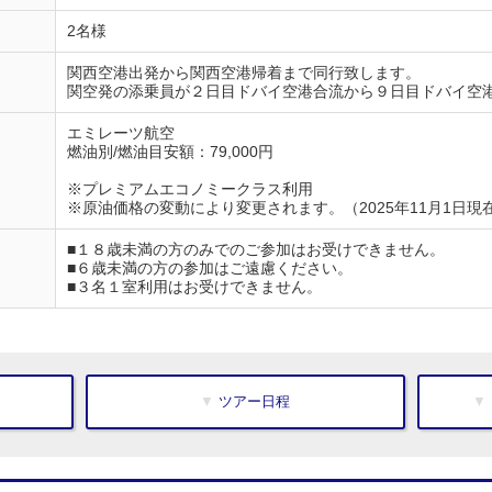
2名様
関西空港出発から関西空港帰着まで同行致します。
関空発の添乗員が２日目ドバイ空港合流から９日目ドバイ空
エミレーツ航空
燃油別/燃油目安額：79,000円
※プレミアムエコノミークラス利用
※原油価格の変動により変更されます。（2025年11月1日現
■１８歳未満の方のみでのご参加はお受けできません。
■６歳未満の方の参加はご遠慮ください。
■３名１室利用はお受けできません。
▼ ツアー日程