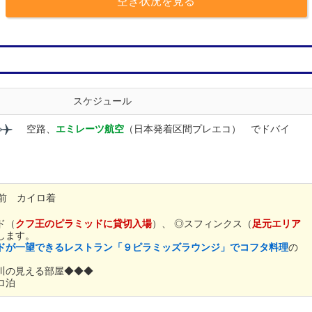
空き状況を見る
スケジュール
空路、
エミレーツ航空
（日本発着区間プレエコ） でドバイ
 カイロ着
。
ド（
クフ王のピラミッドに貸切入場
）、
◎スフィンクス（
足元エリア
します。
ドが一望できるレストラン「９ピラミッズラウンジ」でコフタ料理
の
川の見える部屋◆◆◆
ロ泊