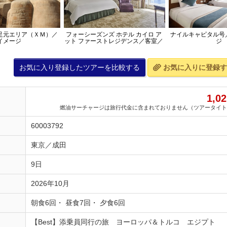
足元エリア（ＸＭ）／
フォーシーズンズ ホテル カイロ ア
ナイルキャピタル号
イメージ
ット ファーストレジデンス／客室／
ジ
イメージ
お気に入り登録したツアーを比較する
お気に入りに登録す
1,02
燃油サーチャージは旅行代金に含まれておりません（ツアータイト
60003792
東京／成田
9日
2026年10月
朝食6回・ 昼食7回・ 夕食6回
【Best】添乗員同行の旅 ヨーロッパ＆トルコ エジプト