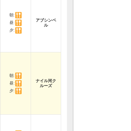
朝:
アブシンベ
昼:
ル
夕:
朝:
ナイル河ク
昼:
ルーズ
夕: