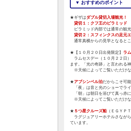
▼ おすすめのポイント
★ギザは
ダブル貸切入場観光！
貸切１：クフ王のピラミッド
ピラミッド内部では通常の観光
貸切２：スフィンクスの足元
通常真横からの見学となるとこ
★【１０月２０日出発限定】
ラ
ラムセスデー（１０月２２日）
ます。「光の奇跡」と言われる
※天候によってご覧いただけな
★
アブシンベル泊
だからこそ可
「夜」は音と光のショーでライ
「朝」は朝日を浴びて真っ赤に
※天候によってご覧いただけな
★
５つ星クルーズ船
（ＥＧＹＰ
ラグジュアリーホテルさながら
ています。