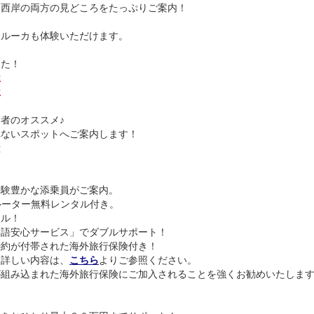
・西岸の両方の見どころをたっぷりご案内！
ァルーカも体験いただけます。
した！
屋
屋
者のオススメ♪
ないスポットへご案内します！
殿
経験豊かな添乗員がご案内。
iルーター無料レンタル付き。
ール！
本語安心サービス」でダブルサポート！
特約が付帯された海外旅行保険付き！
。詳しい内容は、
こちら
よりご参照ください。
が組み込まれた海外旅行保険にご加入されることを強くお勧めいたしま