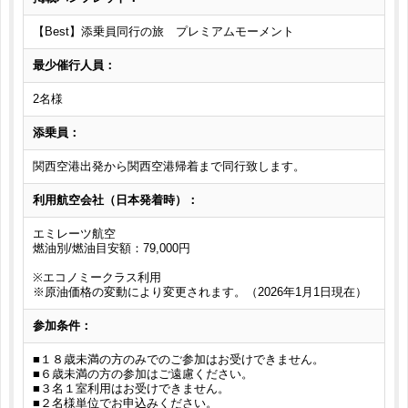
【Best】添乗員同行の旅 プレミアムモーメント
最少催行人員：
2名様
添乗員：
関西空港出発から関西空港帰着まで同行致します。
利用航空会社（日本発着時）：
エミレーツ航空
燃油別/燃油目安額：79,000円
※エコノミークラス利用
※原油価格の変動により変更されます。（2026年1月1日現在）
参加条件：
■１８歳未満の方のみでのご参加はお受けできません。
■６歳未満の方の参加はご遠慮ください。
■３名１室利用はお受けできません。
■２名様単位でお申込みください。