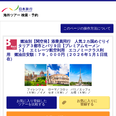
海外ツアー 検索・予約
このページの操作方法について
燃油別【関空発】添乗員同行 人気２カ国めぐりイ
タリア３都市とパリ９日【プレミアムモーメン
ト】 エミレーツ航空利用 エコノミークラス利
用 燃油目安額：７９，０００円（２０２６年１月１日現
在）
フィレンツェ
ローマ／コロッ
パリ／エッフェ
（ＸＭ）／イメ
セオ（ＸＭ）／
ル塔（ＸＭ）／
ージ
イメージ
イメージ
お気に入り登録した
お気に入りに
ツアーを比較する
登録する