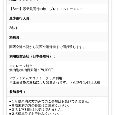
【Best】添乗員同行の旅 プレミアムモーメント
最少催行人員：
2名様
添乗員：
関西空港出発から関西空港帰着まで同行致します。
利用航空会社（日本発着時）：
エミレーツ航空
燃油別/燃油目安額：79,000円
※プレミアムエコノミークラス利用
※原油価格の変動により変更されます。（2026年1月1日現在）
参加条件：
■１８歳未満の方のみでのご参加はお受けできません。
■６歳未満の方の参加はご遠慮ください。
■３名１室利用はお受けできません。
■２名様単位でお申込みください。