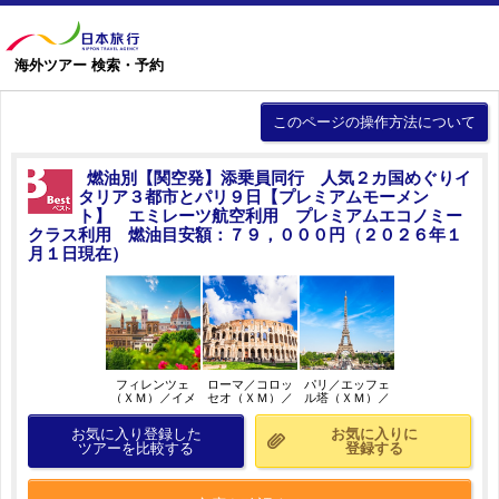
海外ツアー 検索・予約
このページの操作方法について
燃油別【関空発】添乗員同行 人気２カ国めぐりイ
タリア３都市とパリ９日【プレミアムモーメン
ト】 エミレーツ航空利用 プレミアムエコノミー
クラス利用 燃油目安額：７９，０００円（２０２６年１
月１日現在）
フィレンツェ
ローマ／コロッ
パリ／エッフェ
（ＸＭ）／イメ
セオ（ＸＭ）／
ル塔（ＸＭ）／
ージ
イメージ
イメージ
お気に入り登録した
お気に入りに
ツアーを比較する
登録する