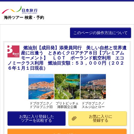
海外ツアー 検索・予約
このページの操作方法について
燃油別【成田発】添乗員同行 美しい自然と世界遺
産に出逢う ときめくクロアチア８日【プレミアム
モーメント】 ＬＯＴ ポーランド航空利用 エコ
ノミークラス利用 燃油目安額：５３，０００円（２０２
６年１月１日現在）
ドブロブニク／
プリトビッチェ
ドブロブニク／
ドブロブニク旧
湖群国立公園
スルジ山とロー
市街（ＸＭ）／
（ＸＭ）／イメ
プウェイ（Ｘ
イメージ
ージ
Ｍ）／イメージ
お気に入り登録した
お気に入りに
ツアーを比較する
登録する