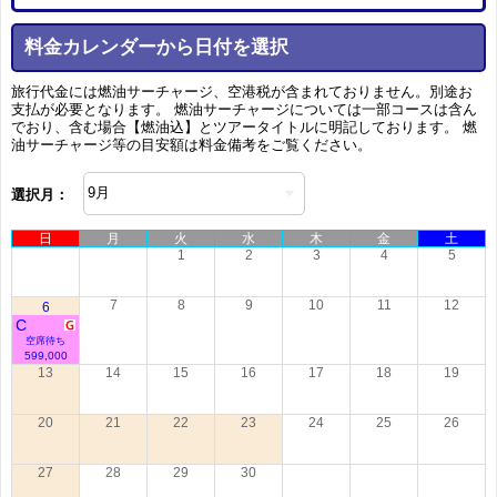
料金カレンダーから日付を選択
旅行代金には燃油サーチャージ、空港税が含まれておりません。別途お
支払が必要となります。 燃油サーチャージについては一部コースは含ん
でおり、含む場合【燃油込】とツアータイトルに明記しております。 燃
油サーチャージ等の目安額は料金備考をご覧ください。
選択月：
日
月
火
水
木
金
土
1
2
3
4
5
7
8
9
10
11
12
6
C
空席待ち
599,000
13
14
15
16
17
18
19
20
21
22
23
24
25
26
27
28
29
30