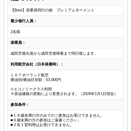
【Best】添乗員同行の旅 プレミアムモーメント
最少催行人員：
2名様
添乗員：
成田空港出発から成田空港帰着まで同行致します。
利用航空会社（日本発着時）：
ＬＯＴポーランド航空
燃油別/燃油目安額：53,000円
※エコノミークラス利用
※原油価格の変動により変更されます。（2026年1月1日現在）
参加条件：
■１８歳未満の方のみでのご参加はお受けできません。
■６歳未満の方の参加はご遠慮ください。
■３名１室利用はお受けできません。