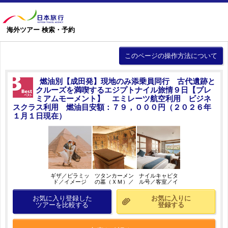
海外ツアー 検索・予約
このページの操作方法について
燃油別【成田発】現地のみ添乗員同行 古代遺跡と
クルーズを満喫するエジプトナイル旅情９日【プレ
ミアムモーメント】 エミレーツ航空利用 ビジネ
スクラス利用 燃油目安額：７９，０００円（２０２６年
１月１日現在）
ギザ／ピラミッ
ツタンカーメン
ナイルキャピタ
ド／イメージ
の墓（ＸＭ）／
ル号／客室／イ
イメージ
メージ
お気に入り登録した
お気に入りに
ツアーを比較する
登録する