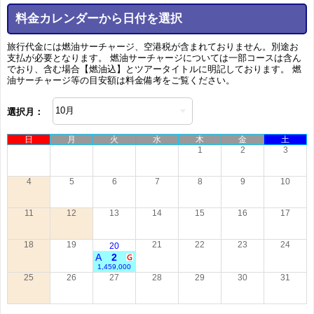
料金カレンダーから日付を選択
旅行代金には燃油サーチャージ、空港税が含まれておりません。別途お
支払が必要となります。 燃油サーチャージについては一部コースは含ん
でおり、含む場合【燃油込】とツアータイトルに明記しております。 燃
油サーチャージ等の目安額は料金備考をご覧ください。
選択月：
日
月
火
水
木
金
土
1
2
3
4
5
6
7
8
9
10
11
12
13
14
15
16
17
18
19
21
22
23
24
20
A
2
1,459,000
25
26
27
28
29
30
31