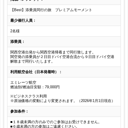
【Best】添乗員同行の旅 プレミアムモーメント
最少催行人員：
2名様
添乗員：
関西空港出発から関西空港帰着まで同行致します。
関空発の添乗員が２日目ドバイ空港合流から９日目ドバイ空港
解散まで同行いたします。
利用航空会社（日本発着時）：
エミレーツ航空
燃油別/燃油目安額：79,000円
※ビジネスクラス利用
※原油価格の変動により変更されます。（2026年1月1日現在）
参加条件：
■１８歳未満の方のみでのご参加はお受けできません。
■６歳未満の方の参加はご遠慮ください。