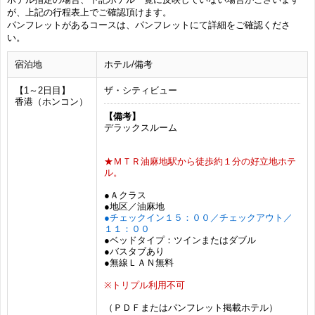
が、上記の行程表上でご確認頂けます。
パンフレットがあるコースは、パンフレットにて詳細をご確認くださ
い。
宿泊地
ホテル/備考
【1～2日目】
ザ・シティビュー
香港（ホンコン）
【備考】
デラックスルーム
★ＭＴＲ油麻地駅から徒歩約１分の好立地ホテ
ル。
●Ａクラス
●地区／油麻地
●チェックイン１５：００／チェックアウト／
１１：００
●ベッドタイプ：ツインまたはダブル
●バスタブあり
●無線ＬＡＮ無料
※トリプル利用不可
（ＰＤＦまたはパンフレット掲載ホテル）