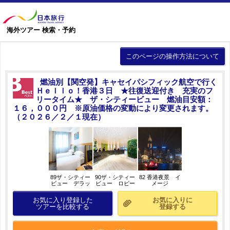
海外ツアー 検索・予約
このページの操作方法について
燃油別【関空発】キャセイパシフィック航空で行く
Ｈｅｌｌｏ！香港３日 ★往復送迎付き 充実のフ
リータイム★ ザ・シティービュー 燃油目安額：
１６，０００円 ※原油価格の変動により変更されます。
（２０２６／２／１現在）
89ザ・シティー
90ザ・シティー
82 香港夜景 イ
ビュー デラッ
ビュー ロビー
メージ
クスルーム お
部屋の一例
お気に入り登録した
お気に入りに
ツアーを比較する
登録する