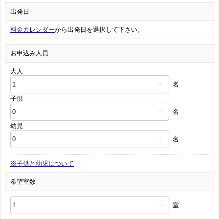
出発日
料金カレンダー
から出発日を選択して下さい。
お申込み人員
大人
名
子供
名
幼児
名
※子供と幼児について
希望室数
室