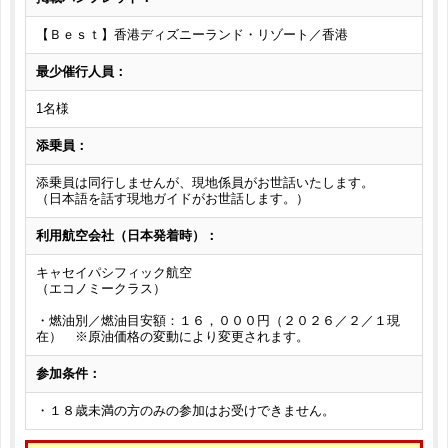
【Ｂｅｓｔ】香港ディズニーランド・リゾート／香港
最少催行人員：
1名様
添乗員：
添乗員は同行しませんが、現地係員がお世話いたします。
（日本語を話す現地ガイドがお世話します。）
利用航空会社（日本発着時）：
キャセイパシフィック航空
（エコノミークラス）
・燃油別／燃油目安額：１６，０００円（２０２６／２／１現
在） ※原油価格の変動により変更されます。
参加条件：
・１８歳未満の方のみの参加はお受けできません。