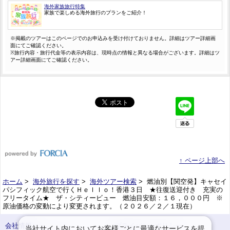
海外家族旅行特集
家族で楽しめる海外旅行のプランをご紹介！
※掲載のツアーはこのページでのお申込みを受け付けておりません。詳細はツアー詳細画
面にてご確認ください。
※旅行内容・旅行代金等の表示内容は、現時点の情報と異なる場合がございます。詳細はツ
アー詳細画面にてご確認ください。
↑ ページ上部へ
ホーム
>
海外旅行を探す
>
海外ツアー検索
> 燃油別【関空発】キャセイ
パシフィック航空で行くＨｅｌｌｏ！香港３日 ★往復送迎付き 充実の
フリータイム★ ザ・シティービュー 燃油目安額：１６，０００円 ※
原油価格の変動により変更されます。（２０２６／２／１現在）
会社情報
プライバシーポリシー
当社サイト内においてお客様ごとに最適なサービスを提