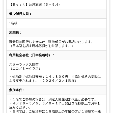
【Ｂｅｓｔ】台湾旅遊（３－９月）
最少催行人員：
1名様
添乗員：
添乗員は同行しませんが、現地係員がお世話いたします。
（日本語を話す現地係員がお世話します。）
利用航空会社（日本発着時）：
スターラックス航空
（エコノミークラス）
・燃油別／燃油目安額：１４，８００円 ※原油価格の変動に
より変更されます。（２０２６／２／１現在）
参加条件：
・１名でご参加の場合は、別途人部屋追加代金が必要です。
・４／２６～５／５、６／９～１７出発は２名様以上でお申し
込みください。
・台湾では、ご宿泊時に１８歳以上の年齢の方が１部屋で一緒