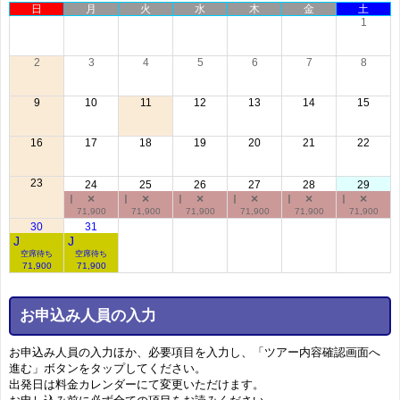
日
月
火
水
木
金
土
1
2
3
4
5
6
7
8
9
10
11
12
13
14
15
16
17
18
19
20
21
22
23
24
25
26
27
28
29
I
×
I
×
I
×
I
×
I
×
I
×
71,900
71,900
71,900
71,900
71,900
71,900
30
31
J
J
空席待ち
空席待ち
71,900
71,900
お申込み人員の入力
お申込み人員の入力ほか、必要項目を入力し、「ツアー内容確認画面へ
進む」ボタンをタップしてください。
出発日は料金カレンダーにて変更いただけます。