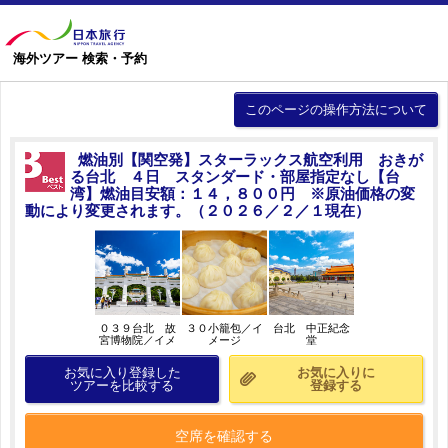
海外ツアー 検索・予約
このページの操作方法について
燃油別【関空発】スターラックス航空利用 おきが
る台北 ４日 スタンダード・部屋指定なし【台
湾】燃油目安額：１４，８００円 ※原油価格の変
動により変更されます。（２０２６／２／１現在）
０３９台北 故
３０小籠包／イ
台北 中正紀念
宮博物院／イメ
メージ
堂
ージ
お気に入り登録した
お気に入りに
ツアーを比較する
登録する
空席を確認する