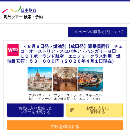
海外ツアー 検索・予約
このページの操作方法について
＜８月９日発＞燃油別【成田発】添乗員同行 チェ
コ・オーストリア・スロバキア・ハンガリー８日
ＬＯＴポーランド航空 エコノミークラス利用 燃
油目安額：５３，０００円（２０２６年４月１日現在）
ブダペスト（Ｘ
プラハ／ストラ
チェスキークル
Ｍ）／イメージ
ホフ修道院（Ｘ
ムロフ（ＸＭ）
Ｍ）／イメージ
／イメージ
お気に入り登録した
お気に入りに
ツアーを比較する
登録する
空席を確認する