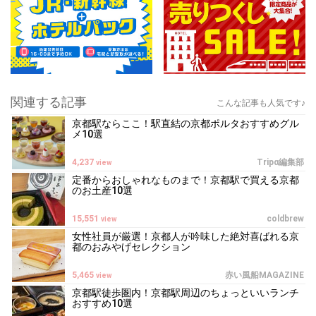
関連する記事
こんな記事も人気です♪
京都駅ならここ！駅直結の京都ポルタおすすめグル
メ10選
4,237
Tripα編集部
view
定番からおしゃれなものまで！京都駅で買える京都
のお土産10選
15,551
coldbrew
view
女性社員が厳選！京都人が吟味した絶対喜ばれる京
都のおみやげセレクション
5,465
赤い風船MAGAZINE
view
京都駅徒歩圏内！京都駅周辺のちょっといいランチ
おすすめ10選