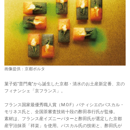
画像提供：京都ポルタ
菓子処”普門庵”から誕生した京都・清水のお土産新定番、京の
フィナンシェ「京フランス」。
フランス国家最優秀職人賞（M.O.F）パティシエのパスカル・
モリネス氏と、全国茶審査技術十段の酢田恭行氏が監修。
素材は、フランス産イズニーバターと酢田氏が選定した京都
産宇治抹茶「祥楽」を使用。パスカル氏の技術と、酢田氏が