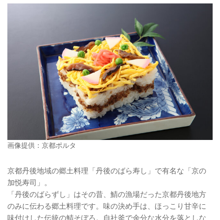
画像提供：京都ポルタ
京都丹後地域の郷土料理「丹後のばら寿し」で有名な「京の
加悦寿司」。
「丹後のばらずし」はその昔、鯖の漁場だった京都丹後地方
のみに伝わる郷土料理です。味の決め手は、ほっこり甘辛に
味付けした伝統の鯖そぼろ。自社釜で余分な水分を落としな