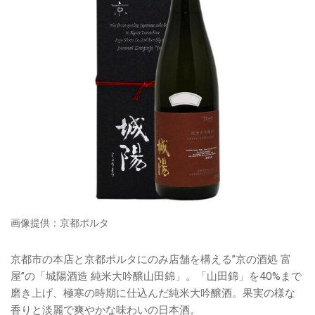
画像提供：京都ポルタ
京都市の本店と京都ポルタにのみ店舗を構える”京の酒処 富
屋”の「城陽酒造 純米大吟醸山田錦」。「山田錦」を40%まで
磨き上げ、極寒の時期に仕込んだ純米大吟醸酒。果実の様な
香りと淡麗で爽やかな味わいの日本酒。