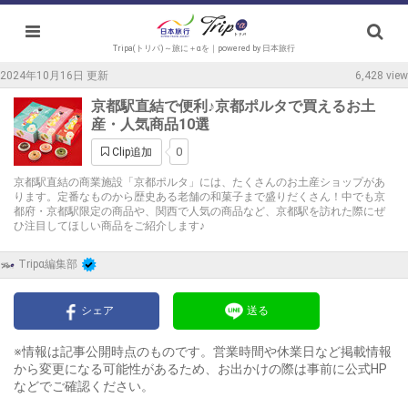
Tripa(トリパ)～旅に＋αを｜powered by 日本旅行
2024年10月16日 更新
6,428 view
京都駅直結で便利♪京都ポルタで買えるお土
産・人気商品10選
0
Clip追加
京都駅直結の商業施設「京都ポルタ」には、たくさんのお土産ショップがあ
ります。定番なものから歴史ある老舗の和菓子まで盛りだくさん！中でも京
都府・京都駅限定の商品や、関西で人気の商品など、京都駅を訪れた際にぜ
ひ注目してほしい商品をご紹介します♪
Tripα編集部
シェア
送る
※情報は記事公開時点のものです。営業時間や休業日など掲載情報
から変更になる可能性があるため、お出かけの際は事前に公式HP
などでご確認ください。