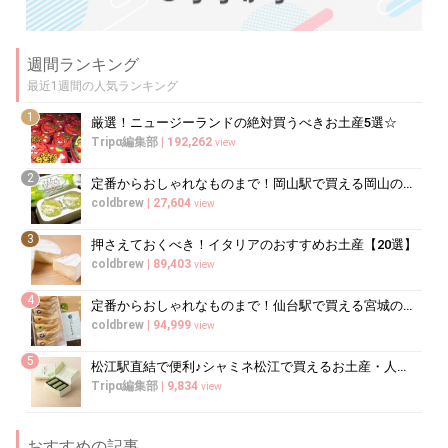
週間ランキング
最近1週間の人気ランキング
1
厳選！ニュージーランドの絶対買うべきお土産5選☆
Tripα編集部
|
192,262
view
2
定番からおしゃれなものまで！岡山駅で買える岡山のお土産10選
coldbrew
|
27,604
view
3
押さえておくべき！イタリアのおすすめお土産【20選】
coldbrew
|
89,403
view
4
定番からおしゃれなものまで！仙台駅で買える宮城のお土産10選
coldbrew
|
94,999
view
5
松江駅直結で便利♪シャミネ松江で買えるお土産・人気商品
Tripα編集部
|
9,834
view
おすすめの記事