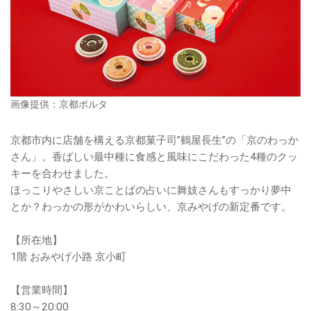
画像提供：京都ポルタ
京都市内に店舗を構える京都菓子司”鶴屋長生”の「京のわっか
さん」。香ばしい最中種に食感と風味にこだわった4種のクッ
キーを合わせました。
ほっこりやさしい京ことばの占いに舞妓さんもすっかり夢中
とか？わっかの形がかわいらしい、京みやげの新定番です。
【所在地】
1階 おみやげ小路 京小町
【営業時間】
8:30～20:00