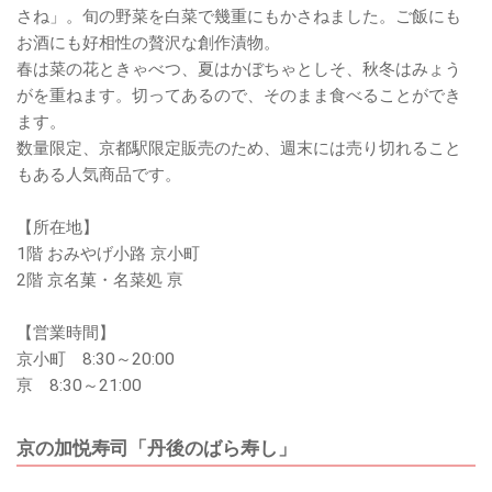
さね」。旬の野菜を白菜で幾重にもかさねました。ご飯にも
お酒にも好相性の贅沢な創作漬物。
春は菜の花ときゃべつ、夏はかぼちゃとしそ、秋冬はみょう
がを重ねます。切ってあるので、そのまま食べることができ
ます。
数量限定、京都駅限定販売のため、週末には売り切れること
もある人気商品です。
【所在地】
1階 おみやげ小路 京小町
2階 京名菓・名菜処 亰
【営業時間】
京小町 8:30～20:00
亰 8:30～21:00
京の加悦寿司「丹後のばら寿し」