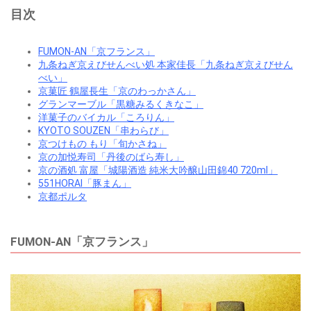
目次
FUMON-AN「京フランス」
九条ねぎ京えびせんべい処 本家佳長「九条ねぎ京えびせん
べい」
京菓匠 鶴屋長生「京のわっかさん」
グランマーブル「黒糖みるくきなこ」
洋菓子のバイカル「ころりん」
KYOTO SOUZEN「串わらび」
京つけもの もり「旬かさね」
京の加悦寿司「丹後のばら寿し」
京の酒処 富屋「城陽酒造 純米大吟醸山田錦40 720ml」
551HORAI「豚まん」
京都ポルタ
FUMON-AN「京フランス」