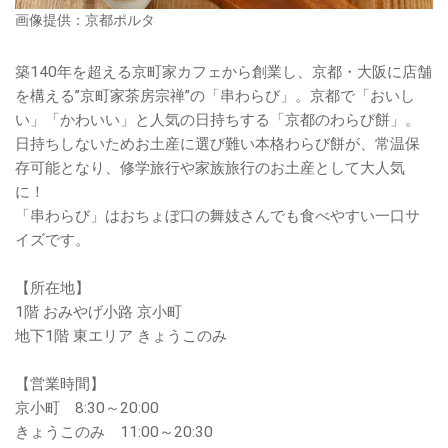
画像提供：京都ポルタ
築140年を超える京町家カフェから創業し、京都・大阪に店舗
を構える”京町家茶房宗禅”の「串わらび」。京都で「おいし
い」「かわいい」と人気の日持ちする「京都のわらび餅」。
日持ちしないためお土産に選び難い本格わらび餅が、常温保
存可能となり、修学旅行や家族旅行のお土産として大人気
に！
「串わらび」はおちょぼ口の舞妓さんでも食べやすい一口サ
イズです。
【所在地】
1階 おみやげ小路 京小町
地下1階 東エリア きょうこのみ
【営業時間】
京小町 8:30～20:00
きょうこのみ 11:00～20:30