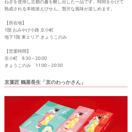
ねぎを使用し古都の趣を醸し出した一品です。時間をかけて
熟成される本格派えびせん。贅沢な風味が楽しめます。
【所在地】
1階 おみやげ小路 京小町
地下1階 東エリア きょうこのみ
【営業時間】
京小町 8:30～20:00
きょうこのみ 11:00～20:30
京菓匠 鶴屋長生「京のわっかさん」