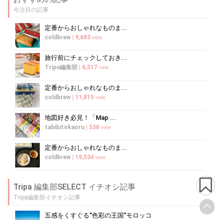
今注目の記事
定番からおしゃれなものま...
coldbrew
|
9,683
view
旅行前にチェックしておき...
Tripα編集部
|
6,517
view
定番からおしゃれなものま...
coldbrew
|
11,815
view
地図好き必見！「Map ...
tabibitokaoru
|
536
view
定番からおしゃれなものま...
coldbrew
|
19,534
view
Tripa 編集部SELECT イチオシ記事
Tripa編集部イチオシ記事
五感をくすぐる“色彩の王国”モロッコ