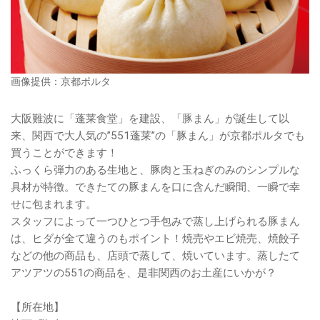
画像提供：京都ポルタ
大阪難波に「蓬莱食堂」を建設、「豚まん」が誕生して以
来、関西で大人気の”551蓬莱”の「豚まん」が京都ポルタでも
買うことができます！
ふっくら弾力のある生地と、豚肉と玉ねぎのみのシンプルな
具材が特徴。できたての豚まんを口に含んだ瞬間、一瞬で幸
せに包まれます。
スタッフによって一つひとつ手包みで蒸し上げられる豚まん
は、ヒダが全て違うのもポイント！焼売やエビ焼売、焼餃子
などの他の商品も、店頭で蒸して、焼いています。蒸したて
アツアツの551の商品を、是非関西のお土産にいかが？
【所在地】