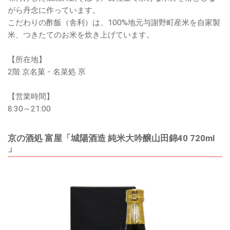
がら丹念に作っています。
こだわりの酢飯（舎利）は、100%地元与謝野町産米を自家製
米、つきたてのお米を炊き上げています。
【所在地】
2階 京名菓・名菜処 亰
【営業時間】
8:30～21:00
京の酒処 富屋「城陽酒造 純米大吟醸山田錦40 720ml
」