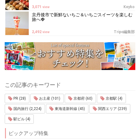
3,071
Keyko
view
京丹後市で新鮮ないちご＆いちごスイーツを楽しむ
旅へ🍓
2,492
Tripα編集部
view
この記事のキーワード
PR (28)
お土産 (101)
京都府 (60)
京都駅 (4)
国内旅行 (2,224)
東海道新幹線 (45)
関西エリア (239)
駅ビル (4)
ピックアップ特集