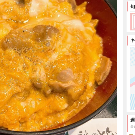
旬
キ
週
最