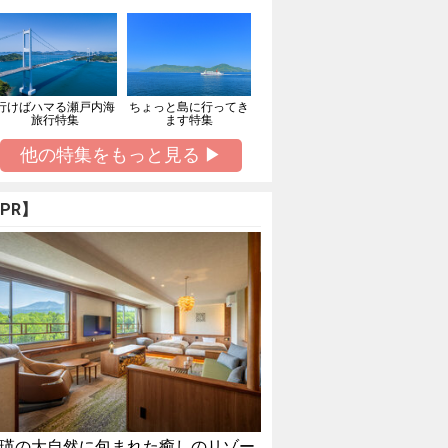
行けばハマる瀬戸内海
ちょっと島に行ってき
旅行特集
ます特集
他の特集をもっと見る ▶
PR】
瑛の大自然に包まれた癒しのリゾー