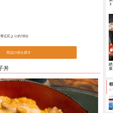
ト
広ICより約18分
周辺の宿を探す
絶
子丼
泉
都
お