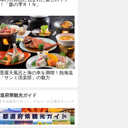
！「森の雫ＲＩＮ」
景露天風呂と海の幸を満喫！熱海温
「サンミ倶楽部」の魅力
道府県観光ガイド
すすめ観光スポット・グルメ・お土産をチェック