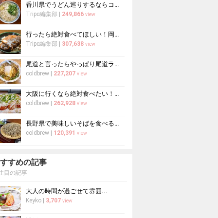
香川県でうどん巡りするならココ！本場の讃岐うどんの名店
Tripα編集部
|
249,866
view
行ったら絶対食べてほしい！岡山県のおすすめグルメ15選
Tripα編集部
|
307,638
view
尾道と言ったらやっぱり尾道ラーメン！人気＆おすすめ尾道ラーメン10選
coldbrew
|
227,207
view
大阪に行くなら絶対食べたい！地元民おすすめのたこ焼き屋10選
coldbrew
|
262,928
view
長野県で美味しいそばを食べるならここ！信州そばの名店7選
coldbrew
|
120,391
view
すすめの記事
注目の記事
大人の時間が過ごせて雰囲...
Keyko
|
3,707
view