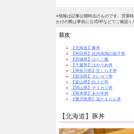
※情報は記事公開時点のものです。営業
かけの際は事前に公式HPなどでご確認く
目次
【北海道】豚丼
【秋田県】比内地鶏の親子丼
【宮城県】はらこ飯
【千葉県】はかりめ丼
【神奈川県】生しらす丼
【新潟県】タレカツ丼
【富山県】白エビ丼
【岡山県】デミカツ丼
【熊本県】あか牛丼
【鹿児島県】温たまらん丼
【北海道】豚丼