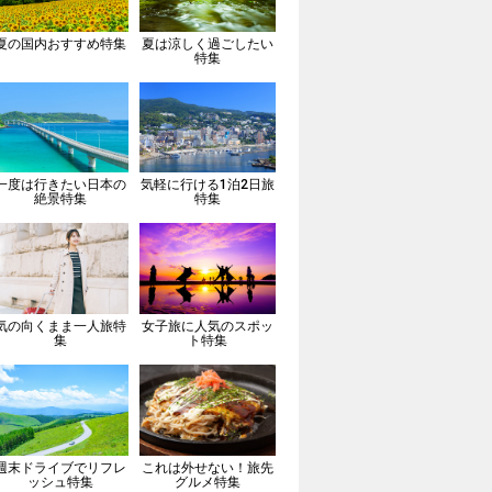
夏の国内おすすめ特集
夏は涼しく過ごしたい
特集
一度は行きたい日本の
気軽に行ける1泊2日旅
絶景特集
特集
気の向くまま一人旅特
女子旅に人気のスポッ
集
ト特集
週末ドライブでリフレ
これは外せない！旅先
ッシュ特集
グルメ特集