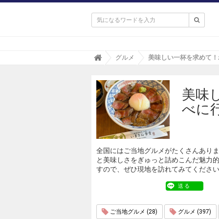

T
グルメ
r
i
p
美味
a
(
べに
ト
リ
パ
)
全国にはご当地グルメがたくさんあり
と美味しさをぎゅっと詰めこんだ魅力
すので、ぜひ現地を訪れてみてくださ
送る
ご当地グルメ (28)
グルメ (397)