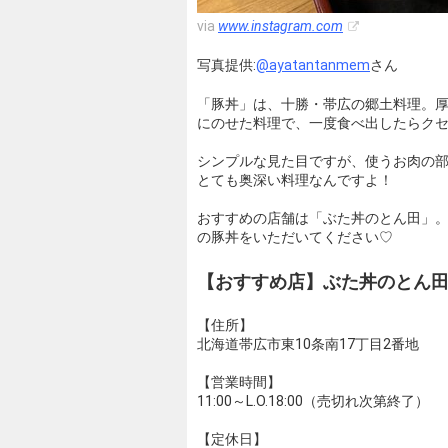
via
www.instagram.com
写真提供:
@ayatantanmem
さん
「豚丼」は、十勝・帯広の郷土料理。
にのせた料理で、一度食べ出したらク
シンプルな見た目ですが、使うお肉の
とても奥深い料理なんですよ！
おすすめの店舗は「ぶた丼のとん田」。
の豚丼をいただいてください♡
【おすすめ店】ぶた丼のとん
【住所】
北海道帯広市東10条南17丁目2番地
【営業時間】
11:00～L.O.18:00（売切れ次第終了）
【定休日】