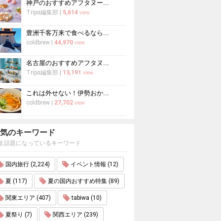
神戸のおすすめアフタヌー...
Tripα編集部
|
5,614
view
豊洲千客万来で食べるなら...
coldbrew
|
44,970
view
名古屋のおすすめアフタヌ...
Tripα編集部
|
13,191
view
これは外せない！伊勢おか...
coldbrew
|
27,702
view
気のキーワード
ま話題になっているキーワード
国内旅行 (2,224)
イベント情報 (12)
夏 (117)
夏の国内おすすめ特集 (89)
関東エリア (407)
tabiwa (10)
夏祭り (7)
関西エリア (239)