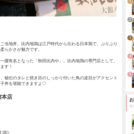
1
2
3
るご当地丼。比内地鶏は江戸時代から伝わる日本鶏で、ぷりぷり
い柔らかさが魅力です。
4
で一躍有名となった「秋田比内や」。比内地鶏の専門店として、
います！
5
は、秘伝のタレと焼き目のしっかり付いた鳥の皮目がアクセント
親子丼を堪能できますよ♡
館本店
お
今
1:00）