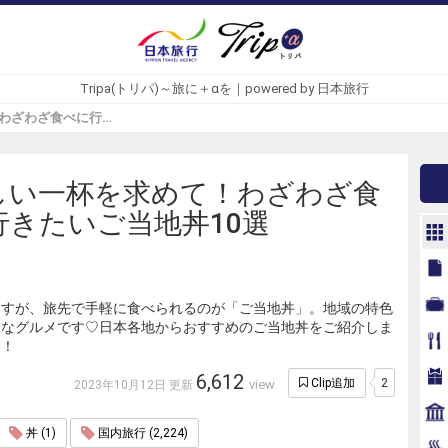
Tripa(トリパ)～旅に＋αを｜powered by 日本旅行
美味しい一杯を求めて！わざわざ食べに行きたいご当地丼10選 - Tripa(トリパ)
しい一杯を求めて！わざわざ食
行きたいご当地丼10選
ますが、旅先で手軽に食べられるのが「ご当地丼」。地域の特色
的なグルメです♡日本各地からおすすめのご当地丼をご紹介しま
い！
6,612
2
Clip追加
view
2023年10月12日 更新
丼 (1)
国内旅行 (2,224)