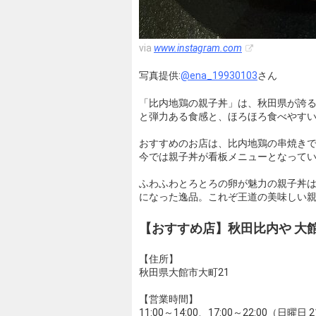
via
www.instagram.com
写真提供:
@ena_19930103
さん
「比内地鶏の親子丼」は、秋田県が誇
と弾力ある食感と、ほろほろ食べやす
おすすめのお店は、比内地鶏の串焼き
今では親子丼が看板メニューとなって
ふわふわとろとろの卵が魅力の親子丼
になった逸品。これぞ王道の美味しい
【おすすめ店】秋田比内や 大
【住所】
秋田県大館市大町21
【営業時間】
11:00～14:00、17:00～22:00（日曜日 2