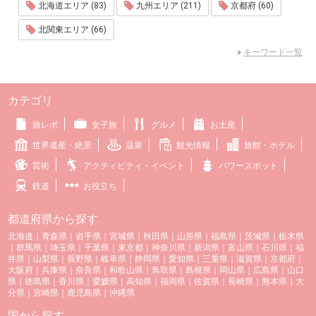
北海道エリア (83)
九州エリア (211)
京都府 (60)
北関東エリア (66)
»
キーワード一覧
カテゴリ
旅レポ
女子旅
グルメ
お土産
世界遺産・絶景
温泉
観光情報
旅館・ホテル
芸術
アクティビティ・イベント
パワースポット
鉄道
お役立ち
都道府県から探す
北海道
｜
青森県
｜
岩手県
｜
宮城県
｜
秋田県
｜
山形県
｜
福島県
｜
茨城県
｜
栃木県
｜
群馬県
｜
埼玉県
｜
千葉県
｜
東京都
｜
神奈川県
｜
新潟県
｜
富山県
｜
石川県
｜
福
井県
｜
山梨県
｜
長野県
｜
岐阜県
｜
静岡県
｜
愛知県
｜
三重県
｜
滋賀県
｜
京都府
｜
大阪府
｜
兵庫県
｜
奈良県
｜
和歌山県
｜
鳥取県
｜
島根県
｜
岡山県
｜
広島県
｜
山口
県
｜
徳島県
｜
香川県
｜
愛媛県
｜
高知県
｜
福岡県
｜
佐賀県
｜
長崎県
｜
熊本県
｜
大
分県
｜
宮崎県
｜
鹿児島県
｜
沖縄県
国から探す