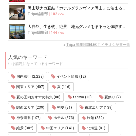
岡山駅ナカ直結「ホテルグランヴィア岡山」に泊まるべき5つの理由
Tripα編集部
|
102
view
大自然、生き物、絶景、地元グルメをまるっと体験する「湘南西エリア」
Tripα編集部
|
144
view
»
Tripa 編集部SELECT イチオシ記事一覧
人気のキーワード
いま話題になっているキーワード
国内旅行 (2,223)
イベント情報 (12)
関東エリア (407)
夏 (116)
夏の国内おすすめ特集 (88)
tabiwa (10)
夏祭り (7)
関西エリア (239)
初夏 (31)
東北エリア (139)
神奈川県 (107)
ホテル (373)
旅館 (252)
絶景 (382)
中国エリア (141)
北海道 (81)