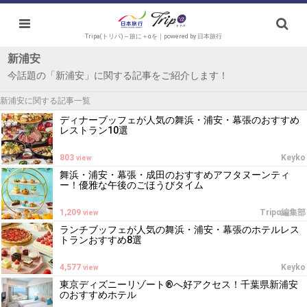
Tripa(トリパ)～旅に＋αを｜powered by 日本旅行
新浦安
今話題の「新浦安」に関する記事をご紹介します！
新浦安に関する記事一覧
ディナーブッフェが人気の舞浜・浦安・幕張のおすすめ
レストラン10選
803
Keyko
view
舞浜・浦安・幕張・成田のおすすめアフタヌーンティ
ー！優雅な午後のごほうびタイム
1,209
Tripα編集部
view
ランチブッフェが人気の舞浜・浦安・幕張のホテルレス
トランおすすめ8選
4,577
Keyko
view
東京ディズニーリゾート®へ好アクセス！千葉県新浦安
のおすすめホテル