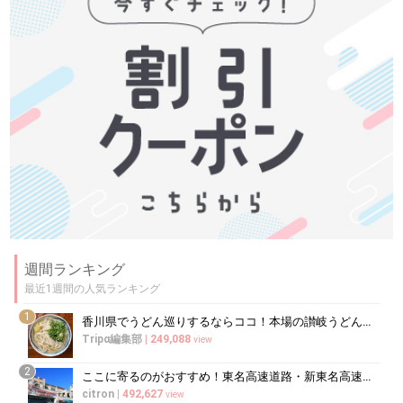
週間ランキング
最近1週間の人気ランキング
1
香川県でうどん巡りするならココ！本場の讃岐うどんの名店
Tripα編集部
|
249,088
view
2
ここに寄るのがおすすめ！東名高速道路・新東名高速道路の充実のSA・PA10選
citron
|
492,627
view