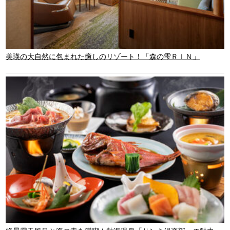
美瑛の大自然に包まれた癒しのリゾート！「森の雫ＲＩＮ」