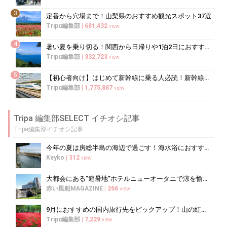
3
定番から穴場まで！山梨県のおすすめ観光スポット37選
Tripα編集部
|
681,432
view
4
暑い夏を乗り切る！関西から日帰りや1泊2日におすすめの避暑地10選
Tripα編集部
|
332,723
view
5
【初心者向け】はじめて新幹線に乗る人必読！新幹線の乗り方をイチから徹底解説
Tripα編集部
|
1,775,887
view
Tripa 編集部SELECT イチオシ記事
Tripa編集部イチオシ記事
今年の夏は房総半島の海辺で過ごす！海水浴におすすめの宿10選
Keyko
|
312
view
大都会にある“避暑地”ホテルニューオータニで涼を愉しむ
赤い風船MAGAZINE
|
266
view
9月におすすめの国内旅行先をピックアップ！山の紅葉絶景や果物狩りも
Tripα編集部
|
7,229
view