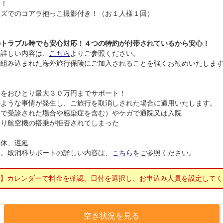
き！
ーズでのコアラ抱っこ撮影付き！（お１人様１回）
のトラブル時でも安心対応！４つの特約が付帯されているから安心！
。詳しい内容は、
こちら
よりご参照ください。
が組み込まれた海外旅行保険にご加入されることを強くお勧めいたしま
料をおひとり最大３０万円までサポート！
のような事情が発生し、ご旅行を取消しされた場合に適用いたします。
状で受診された場合や感染症を含む）やケガで通院又は入院
より航空機の搭乗が拒否されてしまった
運休、遅延
。取消料サポートの詳しい内容は、
こちら
をご参照ください。
】カレンダーで料金を確認、日付を選択し、お申込み人員を設定してく
空き状況を見る