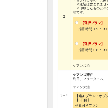
・含まれるもの：入園
※送迎は含まれません
※印刷したものとその
能です。
2
【選択プラン】
・撮影時間０９：３
【選択プラン】
・撮影時間１６：３
ケアンズ泊
ケアンズ滞在
終日、フリータイム。
ケアンズ泊
3～4
【追加プラン・オプ
【3日目】
朝食付きプラン