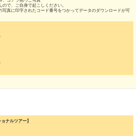
券、コアラ抱っこ写真
ので、ご自身で起こしください。
写真に印字されたコード番号をつかってデータのダウンロードが可
０
０
ショナルツアー】