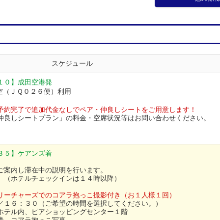
スケジュール
１０】成田空港発
空（ＪＱ０２６便）利用
予約完了で追加代金なしでペア・仲良しシートをご用意します！
仲良しシートプラン」の料金・空席状況等はお問い合わせください。
３５】ケアンズ着
ご案内し滞在中の説明を行います。
。（ホテルチェックインは１４時以降）
リーチャーズでのコアラ抱っこ撮影付き（お１人様１回）
／１６：３０（ご希望の時間を選択してください。）
ホテル内、ピアショッピングセンター１階