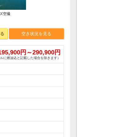
ンズ空撮
る
空き状況を見る
195,900
円～
290,900
円
ルに燃油込と記載した場合を除きます）