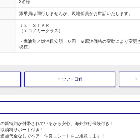
3名様
添乗員は同行しませんが、現地係員がお世話いたします。
ＪＥＴＳＴＡＲ
（エコノミークラス）
・燃油別／燃油目安額：０円 ※原油価格の変動により変更
現在）
▼ ツアー日程
つの新特約が付帯されているから安心、海外旅行保険付き！
、取消料サポート付き！
で追加代金なしでペア・仲良しシートをご用意します！