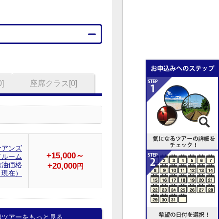
]
座席クラス[0]
ケアンズ
+15,000～
ドルーム
原油価格
+20,000
円
１現在）
似ツアーをもっと見る