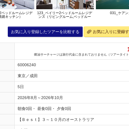
ー2ベッドルームレジデ
123_ベイリー2ベッドルームレジデ
031_ケア
簡易キッチン）
ンス（リビングルーム,ベッドルー
ム）
お気に入り登録したツアーを比較する
お気に入りに登録す
燃油サーチャージは旅行代金に含まれておりません（ツアータイト
60006240
東京／成田
5日
2026年8月～2026年10月
朝食0回・ 昼食0回・ 夕食0回
【Ｂｅｓｔ】３～１０月のオーストラリア