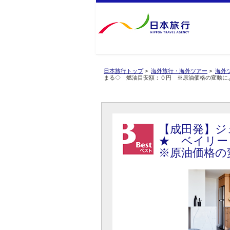
日本旅行トップ
>
海外旅行・海外ツアー
>
海外
まる◇ 燃油目安額：０円 ※原油価格の変動に
【成田発】ジ
★ ベイリー
※原油価格の