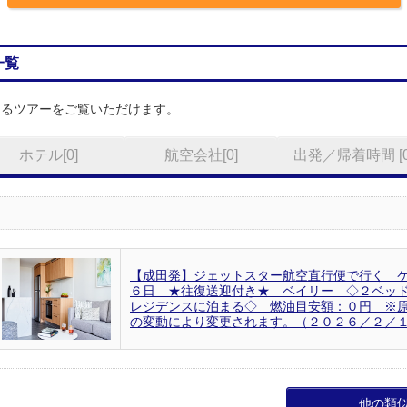
一覧
なるツアーをご覧いただけます。
ホテル[0]
航空会社[0]
出発／帰着時間 [0
【成田発】ジェットスター航空直行便で行く 
６日 ★往復送迎付き★ ベイリー ◇２ベッ
レジデンスに泊まる◇ 燃油目安額：０円 ※
の変動により変更されます。（２０２６／２／
他の類