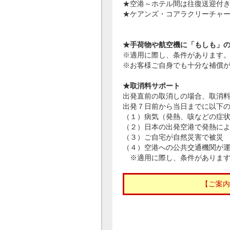
★空港～ホテル間は往復送迎付
★ケアンズ・コアラクリーチャ
★手荷物や航空機に「もしも」
※適用に際し、条件があります
※お客様ご自身でも十分な補償
★取消料サポート
出発直前の取消しの場合、取消
出発７日前から当日までに以下
（１）病気（発熱、咳などの症
（２）日本の出発空港で発熱に
（３）ご自宅が自然災害で被災
（４）空港への公共交通機関が
※適用に際し、条件があります
【ご案内