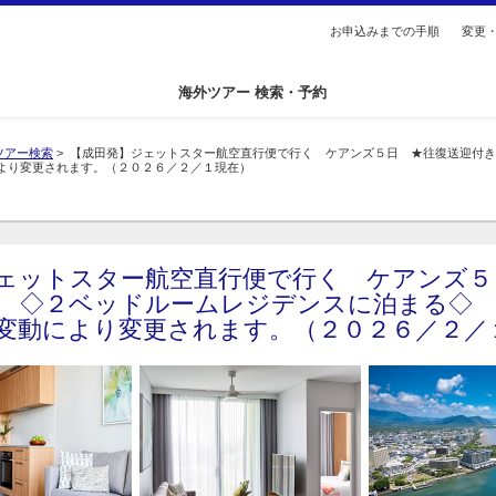
総合トップへ
お申込みまでの手順
変更
海外ツアー 検索・予約
ツアー検索
> 【成田発】ジェットスター航空直行便で行く ケアンズ５日 ★往復送迎付
より変更されます。（２０２６／２／１現在）
ェットスター航空直行便で行く ケアンズ５
 ◇２ベッドルームレジデンスに泊まる◇
変動により変更されます。（２０２６／２／