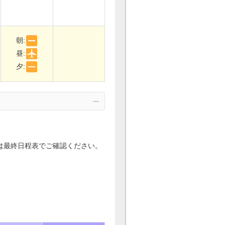
朝:
昼:
夕:
刻は最終日程表でご確認ください。