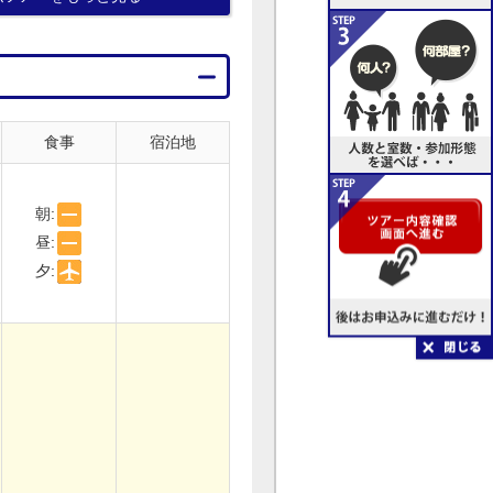
食事
宿泊地
朝:
昼:
夕: