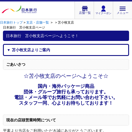
店舗一覧
メニュー
マイクーポン
日本旅行トップ
>
支店・店舗一覧
>
>
苫小牧支店
日本旅行 苫小牧支店
ページ
日本旅行 苫小牧支店
ページへようこそ！
▼
苫小牧支店
よりご案内
ごあいさつ
☆苫小牧支店のページへようこそ☆
国内・海外パッケージ商品
団体・グループ旅行も承っております
。
電話・メール等でお気軽にお問い合わせ下さい。
スタッフ一同、心よりお待ちしております！
現在の店頭営業時間について
平素より当店をご利用いただき誠にありがとうございます。