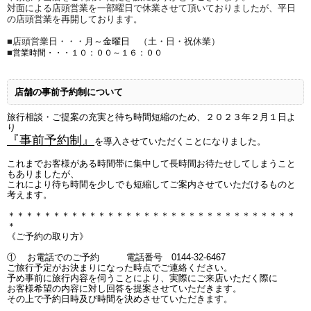
対面による店頭営業を一部曜日で休業させて頂いておりましたが、
平日
の店頭営業を再開しております。
■店頭営業日・・・
月～金曜日
（土・日・祝休業）
■
営業時間・・・１０：００～
１６：００
店舗の事前予約制について
旅行相談・ご提案の充実と待ち時間短縮のため、２０２３年２月１日よ
り
『事前予約制』
を導入させていただくことになりました。
これまでお客様がある時間帯に集中して長時間お待たせしてしまうこと
もありましたが、
これにより待ち時間を少しでも短縮してご案内させていただけるものと
考えます。
＊＊＊＊＊＊＊＊＊＊＊＊＊＊＊＊＊＊＊＊＊＊＊＊＊＊＊＊＊＊＊＊
＊
《ご予約の取り方》
① お電話でのご予約 電話番号 0144-32-6467
ご旅行予定がお決まりになった時点でご連絡ください。
予め事前に旅行内容を伺うことにより、実際にご来店いただく際に
お客様希望の内容に対し回答を提案させていただきます。
その上で予約日時及び時間を決めさせていただきます。