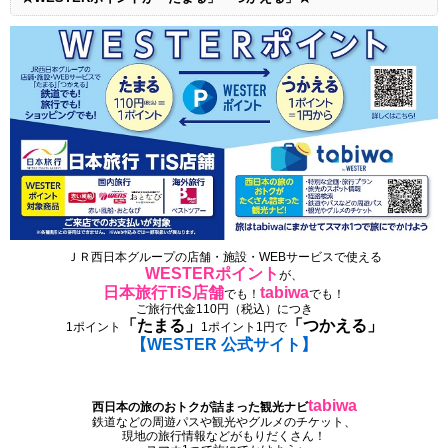
ＪＲ西日本グループの店舗・施設・WEBサービスで使える
WESTERポイント
が、
日本旅行TiS店舗
tabiwa
でも！
でも！
ご旅行代金110円（税込）につき
「たまる」
「つかえる」
1ポイント
1ポイント1円で
【WESTER 公式サイト】
tabiwa
西日本の旅のおトクが詰まった観光ナビ
鉄道などの周遊パスや観光やグルメのチケット、
現地の旅行情報などがもりだくさん！