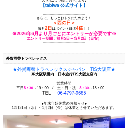
スマホ1つで旅にでかけよう♪
【tabiwa 公式サイト】
-------------------------------------
さらに、もっとおトクにためよう！
＜西の日＞
2日
4倍
毎月
はポイントほぼ
！！
※2026年6月より月ごとにエントリーが必要です※
エントリー期間：前月5日～当月2日（目安）
-------------------------------------
外貨両替トラベレックス
★外貨両替トラベレックスジャパン TiS大阪店★
JR大阪駅構内 日本旅行TiS大阪支店内
営業時間
平日
8
～19：00 / 土・日・祝
8
～18：00
：30
：30
TEL ：
06-4797-9685
●年末年始休業のお知らせ●
12月31日（水）～1月2日（金）は休業とさせていただきます。