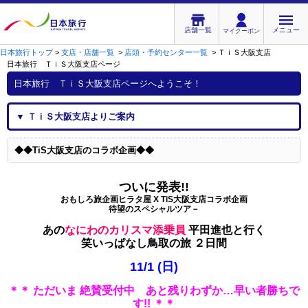
店舗一覧
メニュー
マイクーポン
日本旅行トップ
>
支店・店舗一覧
>
店頭・予約センター一覧
>
ＴｉＳ大阪支店
日本旅行 ＴｉＳ大阪支店
ページ
日本旅行 ＴｉＳ大阪支店
ページへようこそ！
▼
ＴｉＳ大阪支店
よりご案内
◆◆TiS大阪支店のコラボ企画◆◆
ついに発表!!
おもしろ旅企画ヒラタ屋 X TiS大阪支店コラボ企画
待望のスペシャルツア－
あの
なにわのカリスマ添乗員
平田進也と行く
笑いっぱなし鳥取の旅 ２日間
11/1 (日)
＊＊ ただいま 絶賛受付中 あと残りわずか…早い者勝ちで
す!! ＊＊