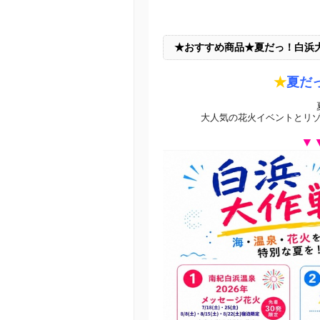
★おすすめ商品★夏だっ！白浜
★
夏だ
大人気の花火イベントとリ
▼