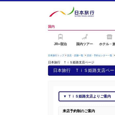
国内
JR+宿泊
国内ツアー
ホテル・
日本旅行トップ
>
支店・店舗一覧
>
店頭・予約センター一覧
日本旅行 ＴｉＳ姫路支店
ページ
日本旅行 ＴｉＳ姫路支店
ペー
▼
ＴｉＳ姫路支店
よりご案内
来店予約制のご案内