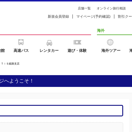
店舗一覧
オンライン旅行相談
新規会員登録
マイページ(予約確認)
割引クー
海外
旅館
高速バス
レンタカー
遊び・体験
海外ツアー
>
ＴｉＳ姫路支店
ジへようこそ！