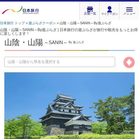
店舗一覧
メニュー
マイクーポン
日本旅行 トップ
>
遊ぷらざクーポン
> 山陰・山陽～SANIN～By遊ぷらざ
山陰・山陽～SANIN～By遊ぷらざ | 日本旅行の遊ぷらざが旅行や観光をもっとお得
に楽しくします！
山陰・山陽
～SANIN～
By 遊ぷらざ
山陰・山陽から県名を選択する