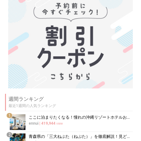
週間ランキング
最近1週間の人気ランキング
1
ここに泊まりたくなる！憧れの沖縄リゾートホテルおすすめランキングを要チェック
ennui
|
419,944
view
2
青森県の「三大ねぶた（ねぷた）」を徹底解説！見どころ&おすすめ宿ガイド