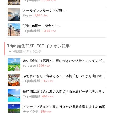
Tripα編集部
|
2,893
view
オールインクルーシブが魅...
Keyko
|
3,036
view
開業110周年！歴史とモ...
Tripα編集部
|
1,634
view
Tripa 編集部SELECT イチオシ記事
Tripa編集部イチオシ記事
暑い季節には高原へ！夏に歩きたい絶景トレッキング10選
coldbrew
|
296
view
ぶち旨いもんに出会える！日本橋「おいでませ山口館」で買うべき銘品ガイド
Tripα編集部
|
157
view
島時間に溶け込む海辺の拠点「石垣島ビーチホテルサンシャイン」で心ほどけるく...
Tripα編集部
|
663
view
アクティブ派向け！夏に行きたい世界遺産おすすめ10選
チャイラテ
|
456
view