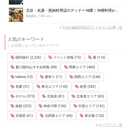
北谷・名護・恩納村周辺のディナー10選！沖縄料理からコース料理まで
Keyko
|
104
view
»
Tripa 編集部SELECT イチオシ記事一覧
人気のキーワード
いま話題になっているキーワード
国内旅行 (2,226)
イベント情報 (15)
夏 (116)
夏の国内おすすめ特集 (88)
関東エリア (406)
tabiwa (10)
夏祭り (11)
関西エリア (240)
初夏 (31)
東北エリア (143)
絶景 (382)
ホテル (373)
北海道 (81)
北海道エリア (83)
旅館 (252)
神奈川県 (106)
中国エリア (141)
京都府 (61)
北関東エリア (66)
東京都 (120)
»
キーワード一覧