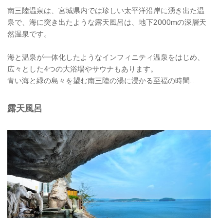
南三陸温泉は、宮城県内では珍しい太平洋沿岸に湧き出た温
泉で、海に突き出たような露天風呂は、地下2000mの深層天
然温泉です。
海と温泉が一体化したようなインフィニティ温泉をはじめ、
広々とした4つの大浴場やサウナもあります。
青い海と緑の島々を望む南三陸の湯に浸かる至福の時間…
露天風呂