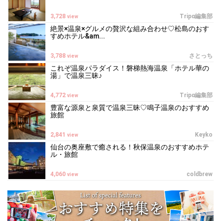
3,728
Tripα編集部
view
絶景×温泉×グルメの贅沢な組み合わせ♡松島のおす
すめホテル&am...
3,788
さとっち
view
これぞ温泉パラダイス！磐梯熱海温泉「ホテル華の
湯」で温泉三昧♪
4,772
Tripα編集部
view
豊富な源泉と泉質で温泉三昧♡鳴子温泉のおすすめ
旅館
2,841
Keyko
view
仙台の奥座敷で癒される！秋保温泉のおすすめホテ
ル・旅館
4,060
coldbrew
view