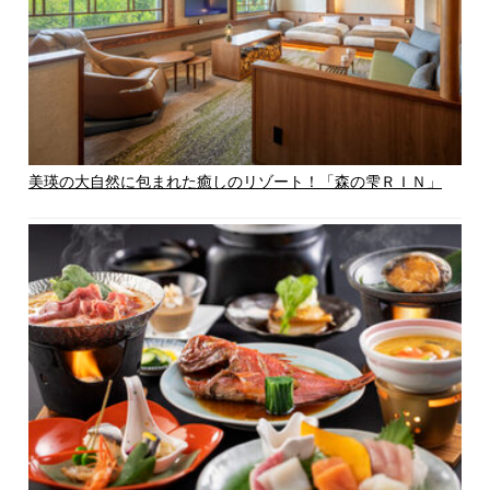
美瑛の大自然に包まれた癒しのリゾート！「森の雫ＲＩＮ」