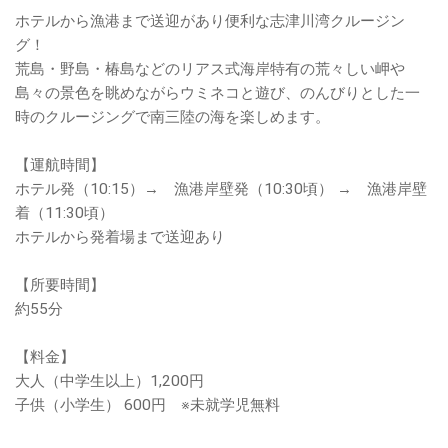
ホテルから漁港まで送迎があり便利な志津川湾クルージン
グ！
荒島・野島・椿島などのリアス式海岸特有の荒々しい岬や
島々の景色を眺めながらウミネコと遊び、のんびりとした一
時のクルージングで南三陸の海を楽しめます。
【運航時間】
ホテル発（10:15）→ 漁港岸壁発（10:30頃） → 漁港岸壁
着（11:30頃）
ホテルから発着場まで送迎あり
【所要時間】
約55分
【料金】
大人（中学生以上）1,200円
子供（小学生） 600円 ※未就学児無料