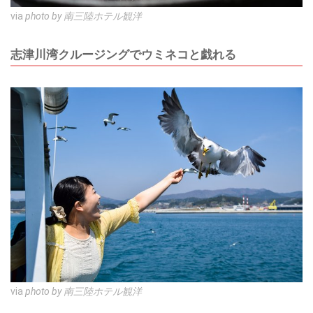
via
photo by 南三陸ホテル観洋
志津川湾クルージングでウミネコと戯れる
via
photo by 南三陸ホテル観洋