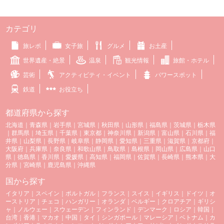
カテゴリ
旅レポ
女子旅
グルメ
お土産
世界遺産・絶景
温泉
観光情報
旅館・ホテル
芸術
アクティビティ・イベント
パワースポット
鉄道
お役立ち
都道府県から探す
北海道
｜
青森県
｜
岩手県
｜
宮城県
｜
秋田県
｜
山形県
｜
福島県
｜
茨城県
｜
栃木県
｜
群馬県
｜
埼玉県
｜
千葉県
｜
東京都
｜
神奈川県
｜
新潟県
｜
富山県
｜
石川県
｜
福
井県
｜
山梨県
｜
長野県
｜
岐阜県
｜
静岡県
｜
愛知県
｜
三重県
｜
滋賀県
｜
京都府
｜
大阪府
｜
兵庫県
｜
奈良県
｜
和歌山県
｜
鳥取県
｜
島根県
｜
岡山県
｜
広島県
｜
山口
県
｜
徳島県
｜
香川県
｜
愛媛県
｜
高知県
｜
福岡県
｜
佐賀県
｜
長崎県
｜
熊本県
｜
大
分県
｜
宮崎県
｜
鹿児島県
｜
沖縄県
国から探す
イタリア
｜
スペイン
｜
ポルトガル
｜
フランス
｜
スイス
｜
イギリス
｜
ドイツ
｜
オ
ーストリア
｜
チェコ
｜
ハンガリー
｜
オランダ
｜
ベルギー
｜
クロアチア
｜
ギリシ
ャ
｜
ノルウェー
｜
スウェーデン
｜
フィンランド
｜
デンマーク
｜
ロシア
｜
韓国
｜
台湾
｜
香港
｜
マカオ
｜
中国
｜
タイ
｜
シンガポール
｜
マレーシア
｜
ベトナム
｜
カ