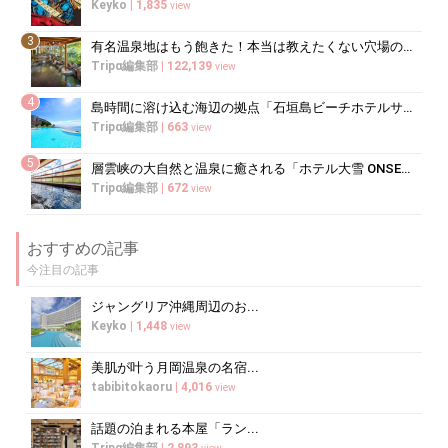
Keyko
|
1,835
view
3
有名温泉地はもう飽きた！本当は教えたくない穴場の温泉旅館20選
Tripα編集部
|
122,139
view
4
島時間に溶け込む海辺の拠点「石垣島ビーチホテルサンシャイン」で心ほどけるく...
Tripα編集部
|
663
view
5
層雲峡の大自然と温泉に癒される「ホテル大雪 ONSEN&CANYO...
Tripα編集部
|
672
view
おすすめの記事
今注目の記事
ジャングリア沖縄周辺のお...
Keyko
|
1,448
view
美肌が叶う月岡温泉の名宿...
tabibitokaoru
|
4,016
view
話題の泊まれる本屋「ラン...