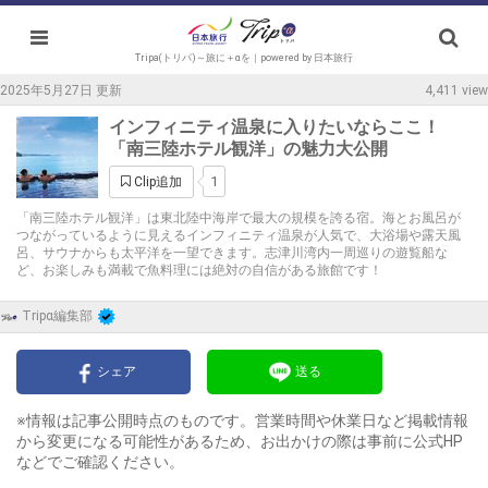
Tripa(トリパ)～旅に＋αを｜powered by 日本旅行
2025年5月27日 更新
4,411 view
インフィニティ温泉に入りたいならここ！
「南三陸ホテル観洋」の魅力大公開
1
Clip追加
「南三陸ホテル観洋」は東北陸中海岸で最大の規模を誇る宿。海とお風呂が
つながっているように見えるインフィニティ温泉が人気で、大浴場や露天風
呂、サウナからも太平洋を一望できます。志津川湾内一周巡りの遊覧船な
ど、お楽しみも満載で魚料理には絶対の自信がある旅館です！
Tripα編集部
シェア
送る
※情報は記事公開時点のものです。営業時間や休業日など掲載情報
から変更になる可能性があるため、お出かけの際は事前に公式HP
などでご確認ください。