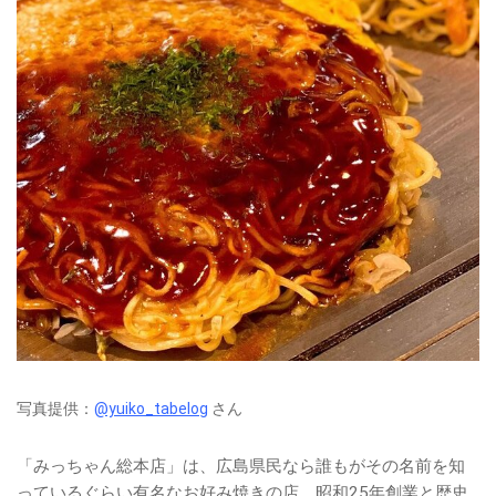
写真提供：
@yuiko_tabelog
さん
「みっちゃん総本店」は、広島県民なら誰もがその名前を知
っているぐらい有名なお好み焼きの店。昭和25年創業と歴史