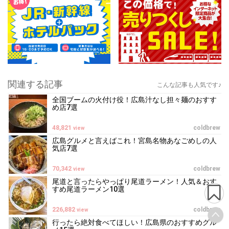
関連する記事
こんな記事も人気です♪
全国ブームの火付け役！広島汁なし担々麺のおすす
め店7選
48,821
coldbrew
view
広島グルメと言えばこれ！宮島名物あなごめしの人
気店7選
70,342
coldbrew
view
尾道と言ったらやっぱり尾道ラーメン！人気＆おす
すめ尾道ラーメン10選
226,882
coldbrew
view
行ったら絶対食べてほしい！広島県のおすすめグル