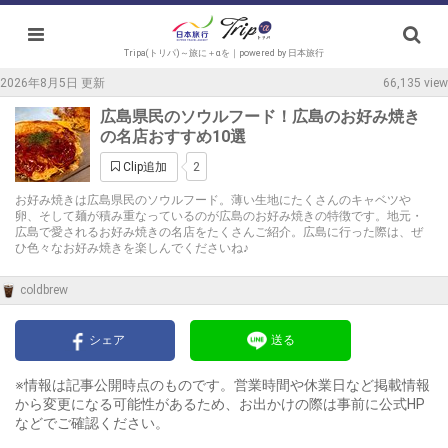
Tripa(トリパ)～旅に＋αを｜powered by 日本旅行
2026年8月5日 更新
66,135 view
広島県民のソウルフード！広島のお好み焼き
の名店おすすめ10選
2
Clip追加
お好み焼きは広島県民のソウルフード。薄い生地にたくさんのキャベツや
卵、そして麺が積み重なっているのが広島のお好み焼きの特徴です。地元・
広島で愛されるお好み焼きの名店をたくさんご紹介。広島に行った際は、ぜ
ひ色々なお好み焼きを楽しんでくださいね♪
coldbrew
シェア
送る
※情報は記事公開時点のものです。営業時間や休業日など掲載情報
から変更になる可能性があるため、お出かけの際は事前に公式HP
などでご確認ください。