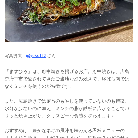
写真提供：
@yukot12
さん
「ますひろ」は、府中焼きを掲げるお店。府中焼きは、広島
県府中市で愛されてきたご当地お好み焼きで、豚ばら肉では
なくミンチを使うのが特徴です。
また、広島焼きでは定番のもやしを使っていないのも特徴。
水分が少ないのに加え、ミンチの脂が鉄板に広がることでパ
リッと焼き上がり、クリスピーな食感を味わえます♪
おすすめは、豊かなネギの風味を味わえる看板メニューの
「ますひろ焼き」。お好み焼き以外に、鉄板焼きなどのサイ