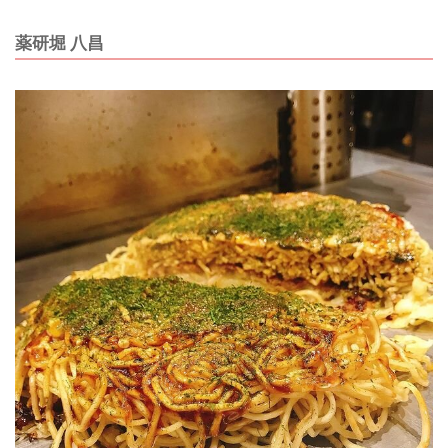
薬研堀 八昌