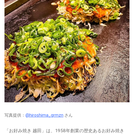
写真提供：
@hiroshima_grmzn
さん
「お好み焼き 越田」は、1958年創業の歴史あるお好み焼き