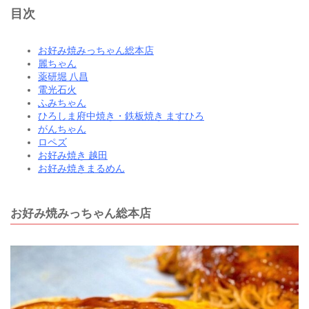
目次
お好み焼みっちゃん総本店
麗ちゃん
薬研堀 八昌
電光石火
ふみちゃん
ひろしま府中焼き・鉄板焼き ますひろ
がんちゃん
ロペズ
お好み焼き 越田
お好み焼きまるめん
お好み焼みっちゃん総本店