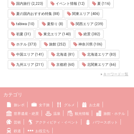
国内旅行 (2,223)
イベント情報 (12)
夏 (116)
夏の国内おすすめ特集 (88)
関東エリア (406)
tabiwa (10)
夏祭り (8)
関西エリア (239)
初夏 (31)
東北エリア (140)
絶景 (382)
ホテル (373)
旅館 (252)
神奈川県 (106)
中国エリア (141)
北海道 (81)
北海道エリア (83)
九州エリア (211)
京都府 (60)
北関東エリア (66)
»
キーワード一覧
カテゴリ
旅レポ
女子旅
グルメ
お土産
世界遺産・絶景
温泉
観光情報
旅館・ホテル
芸術
アクティビティ・イベント
パワースポット
鉄道
お役立ち