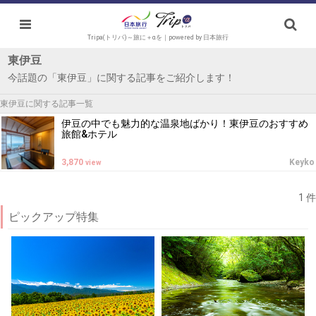
Tripa(トリパ)～旅に＋αを｜powered by 日本旅行
東伊豆
今話題の「東伊豆」に関する記事をご紹介します！
東伊豆に関する記事一覧
伊豆の中でも魅力的な温泉地ばかり！東伊豆のおすすめ
旅館&ホテル
3,870
Keyko
view
1 件
ピックアップ特集