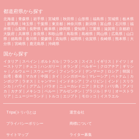
都道府県から探す
北海道
｜
青森県
｜
岩手県
｜
宮城県
｜
秋田県
｜
山形県
｜
福島県
｜
茨城県
｜
栃木県
｜
群馬県
｜
埼玉県
｜
千葉県
｜
東京都
｜
神奈川県
｜
新潟県
｜
富山県
｜
石川県
｜
福
井県
｜
山梨県
｜
長野県
｜
岐阜県
｜
静岡県
｜
愛知県
｜
三重県
｜
滋賀県
｜
京都府
｜
大阪府
｜
兵庫県
｜
奈良県
｜
和歌山県
｜
鳥取県
｜
島根県
｜
岡山県
｜
広島県
｜
山口
県
｜
徳島県
｜
香川県
｜
愛媛県
｜
高知県
｜
福岡県
｜
佐賀県
｜
長崎県
｜
熊本県
｜
大
分県
｜
宮崎県
｜
鹿児島県
｜
沖縄県
国から探す
イタリア
｜
スペイン
｜
ポルトガル
｜
フランス
｜
スイス
｜
イギリス
｜
ドイツ
｜
オ
ーストリア
｜
チェコ
｜
ハンガリー
｜
オランダ
｜
ベルギー
｜
クロアチア
｜
ギリシ
ャ
｜
ノルウェー
｜
スウェーデン
｜
フィンランド
｜
デンマーク
｜
ロシア
｜
韓国
｜
台湾
｜
香港
｜
マカオ
｜
中国
｜
タイ
｜
シンガポール
｜
マレーシア
｜
ベトナム
｜
カ
ンボジア
｜
ラオス
｜
ミャンマー
｜
インドネシア
｜
フィリピン
｜
インド
｜
スリラ
ンカ
｜
ハワイ
｜
グアム
｜
パラオ
｜
ニューカレドニア
｜
タヒチ
｜
バリ島
｜
アメリ
カ
｜
カナダ
｜
メキシコ
｜
ペルー
｜
アルゼンチン
｜
ブラジル
｜
チリ
｜
オーストラ
リア
｜
ニュージーランド
｜
トルコ
｜
エジプト
｜
モロッコ
｜
イスラエル
Tripa(トリパ)とは
運営会社
プライバシーポリシー
商標について
サイトマップ
ライター募集