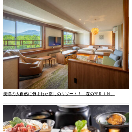
美瑛の大自然に包まれた癒しのリゾート！「森の雫ＲＩＮ」