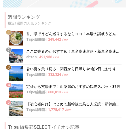
週間ランキング
最近1週間の人気ランキング
1
香川県でうどん巡りするならココ！本場の讃岐うどんの名店
Tripα編集部
|
248,442
view
2
ここに寄るのがおすすめ！東名高速道路・新東名高速道路の充実のSA・PA10選
citron
|
491,958
view
3
暑い夏を乗り切る！関西から日帰りや1泊2日におすすめの避暑地10選
Tripα編集部
|
332,324
view
4
定番から穴場まで！山梨県のおすすめ観光スポット37選
Tripα編集部
|
680,813
view
5
【初心者向け】はじめて新幹線に乗る人必読！新幹線の乗り方をイチから徹底解説
Tripα編集部
|
1,775,417
view
Tripa 編集部SELECT イチオシ記事