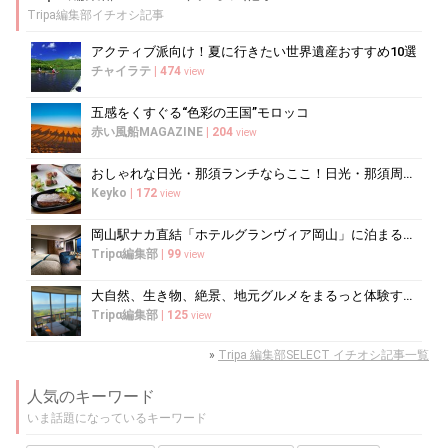
Tripa編集部イチオシ記事
アクティブ派向け！夏に行きたい世界遺産おすすめ10選
チャイラテ
|
474
view
五感をくすぐる“色彩の王国”モロッコ
赤い風船MAGAZINE
|
204
view
おしゃれな日光・那須ランチならここ！日光・那須周辺のおすすめレストラン10選
Keyko
|
172
view
岡山駅ナカ直結「ホテルグランヴィア岡山」に泊まるべき5つの理由
Tripα編集部
|
99
view
大自然、生き物、絶景、地元グルメをまるっと体験する「湘南西エリア」
Tripα編集部
|
125
view
»
Tripa 編集部SELECT イチオシ記事一覧
人気のキーワード
いま話題になっているキーワード