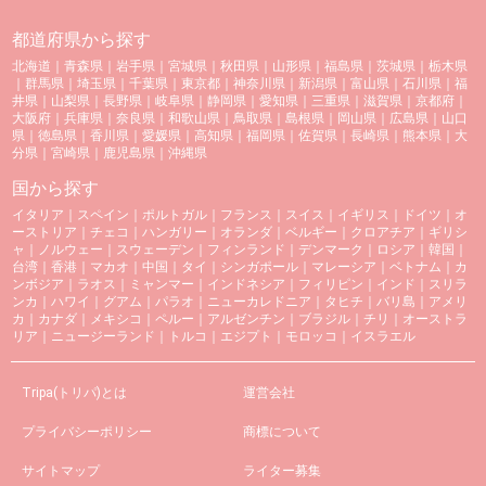
都道府県から探す
北海道
｜
青森県
｜
岩手県
｜
宮城県
｜
秋田県
｜
山形県
｜
福島県
｜
茨城県
｜
栃木県
｜
群馬県
｜
埼玉県
｜
千葉県
｜
東京都
｜
神奈川県
｜
新潟県
｜
富山県
｜
石川県
｜
福
井県
｜
山梨県
｜
長野県
｜
岐阜県
｜
静岡県
｜
愛知県
｜
三重県
｜
滋賀県
｜
京都府
｜
大阪府
｜
兵庫県
｜
奈良県
｜
和歌山県
｜
鳥取県
｜
島根県
｜
岡山県
｜
広島県
｜
山口
県
｜
徳島県
｜
香川県
｜
愛媛県
｜
高知県
｜
福岡県
｜
佐賀県
｜
長崎県
｜
熊本県
｜
大
分県
｜
宮崎県
｜
鹿児島県
｜
沖縄県
国から探す
イタリア
｜
スペイン
｜
ポルトガル
｜
フランス
｜
スイス
｜
イギリス
｜
ドイツ
｜
オ
ーストリア
｜
チェコ
｜
ハンガリー
｜
オランダ
｜
ベルギー
｜
クロアチア
｜
ギリシ
ャ
｜
ノルウェー
｜
スウェーデン
｜
フィンランド
｜
デンマーク
｜
ロシア
｜
韓国
｜
台湾
｜
香港
｜
マカオ
｜
中国
｜
タイ
｜
シンガポール
｜
マレーシア
｜
ベトナム
｜
カ
ンボジア
｜
ラオス
｜
ミャンマー
｜
インドネシア
｜
フィリピン
｜
インド
｜
スリラ
ンカ
｜
ハワイ
｜
グアム
｜
パラオ
｜
ニューカレドニア
｜
タヒチ
｜
バリ島
｜
アメリ
カ
｜
カナダ
｜
メキシコ
｜
ペルー
｜
アルゼンチン
｜
ブラジル
｜
チリ
｜
オーストラ
リア
｜
ニュージーランド
｜
トルコ
｜
エジプト
｜
モロッコ
｜
イスラエル
Tripa(トリパ)とは
運営会社
プライバシーポリシー
商標について
サイトマップ
ライター募集