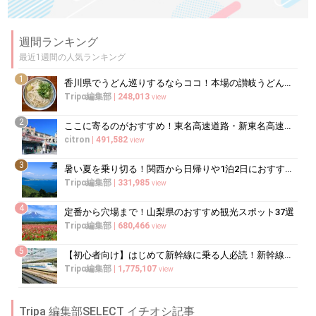
週間ランキング
最近1週間の人気ランキング
1
香川県でうどん巡りするならココ！本場の讃岐うどんの名店
Tripα編集部
|
248,013
view
2
ここに寄るのがおすすめ！東名高速道路・新東名高速道路の充実のSA・PA10選
citron
|
491,582
view
3
暑い夏を乗り切る！関西から日帰りや1泊2日におすすめの避暑地10選
Tripα編集部
|
331,985
view
4
定番から穴場まで！山梨県のおすすめ観光スポット37選
Tripα編集部
|
680,466
view
5
【初心者向け】はじめて新幹線に乗る人必読！新幹線の乗り方をイチから徹底解説
Tripα編集部
|
1,775,107
view
Tripa 編集部SELECT イチオシ記事