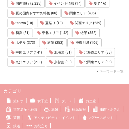
国内旅行 (2,225)
イベント情報 (14)
夏 (116)
夏の国内おすすめ特集 (88)
関東エリア (406)
tabiwa (10)
夏祭り (10)
関西エリア (239)
初夏 (31)
東北エリア (142)
絶景 (382)
ホテル (373)
旅館 (252)
神奈川県 (106)
中国エリア (141)
北海道 (81)
北海道エリア (83)
九州エリア (211)
京都府 (60)
北関東エリア (66)
»
キーワード一覧
カテゴリ
旅レポ
女子旅
グルメ
お土産
世界遺産・絶景
温泉
観光情報
旅館・ホテル
芸術
アクティビティ・イベント
パワースポット
鉄道
お役立ち