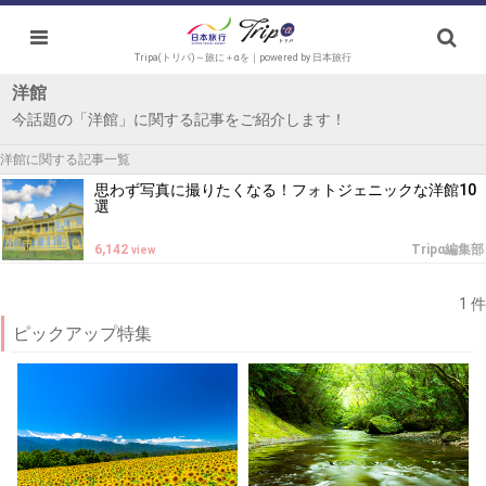
Tripa(トリパ)～旅に＋αを｜powered by 日本旅行
洋館
今話題の「洋館」に関する記事をご紹介します！
洋館に関する記事一覧
思わず写真に撮りたくなる！フォトジェニックな洋館10
選
6,142
Tripα編集部
view
1 件
ピックアップ特集