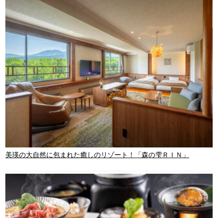
美瑛の大自然に包まれた癒しのリゾート！「森の雫ＲＩＮ」