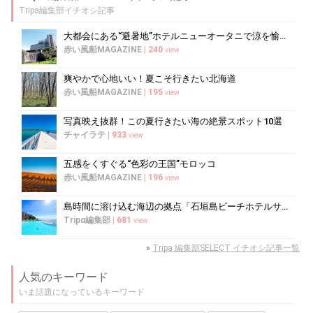
Tripa編集部イチオシ記事
大都会にある“避暑地”ホテルニューオータニで涼を愉しむ
赤い風船MAGAZINE
|
240
view
爽やかで心地いい！夏こそ行きたい北海道
赤い風船MAGAZINE
|
195
view
写真映え抜群！この夏行きたい海の絶景スポット10選
チャイラテ
|
933
view
五感をくすぐる“色彩の王国”モロッコ
赤い風船MAGAZINE
|
196
view
島時間に溶け込む海辺の拠点「石垣島ビーチホテルサンシャイン」で心ほどけるく...
Tripα編集部
|
681
view
»
Tripa 編集部SELECT イチオシ記事一覧
人気のキーワード
いま話題になっているキーワード