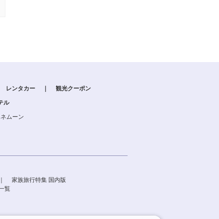
レンタカー
｜
観光クーポン
テル
ハネムーン
｜
家族旅行特集 国内版
一覧