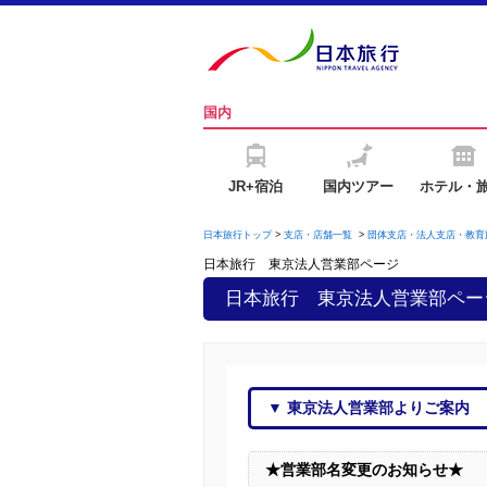
国内
JR+宿泊
国内ツアー
ホテル・
日本旅行トップ
>
支店・店舗一覧
>
団体支店・法人支店・教育
日本旅行 東京法人営業部
ページ
日本旅行 東京法人営業部
ペー
▼
東京法人営業部
よりご案内
★営業部名変更のお知らせ★