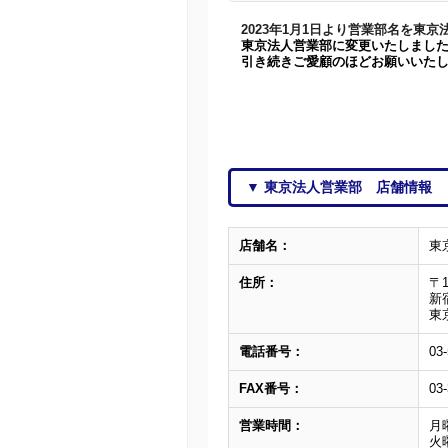
2023年1月1日より営業部名を東
東京法人営業部に変更いたしまし
引き続きご愛顧のほどお願いいたし
▼ 東京法人営業部 店舗情報
店舗名：
東
住所：
〒1
新
東
電話番号：
03
FAX番号：
03
営業時間：
月曜
火曜