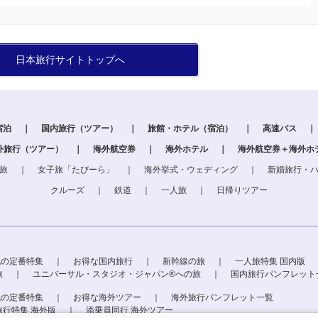
日本旅行サイトトップへ
宿泊
｜
国内旅行（ツアー）
｜
旅館・ホテル（宿泊）
｜
高速バス
｜
外旅行（ツアー）
｜
海外航空券
｜
海外ホテル
｜
海外航空券＋海外ホ
旅
｜
女子旅「たびーら」
｜
海外挙式・ウェディング
｜
新婚旅行・
クルーズ
｜
鉄道
｜
一人旅
｜
日帰りツアー
気の定番特集
｜
お得な国内旅行
｜
新幹線の旅
｜
一人旅特集 国内版
旅
｜
ユニバーサル・スタジオ・ジャパン®への旅
｜
国内旅行パンフレット
気の定番特集
｜
お得な海外ツアー
｜
海外旅行パンフレット一覧
旅行特集 海外版
｜
添乗員同行 海外ツアー