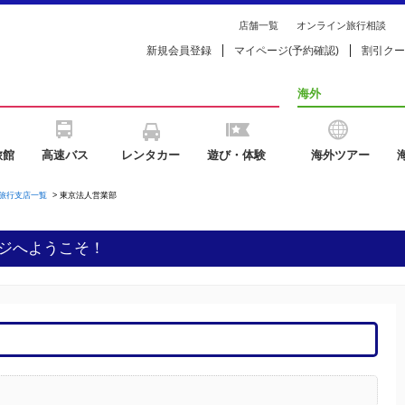
店舗一覧
オンライン旅行相談
新規会員登録
マイページ(予約確認)
割引クー
海外
旅館
高速バス
レンタカー
遊び・体験
海外ツアー
旅行支店一覧
>
東京法人営業部
ジへようこそ！