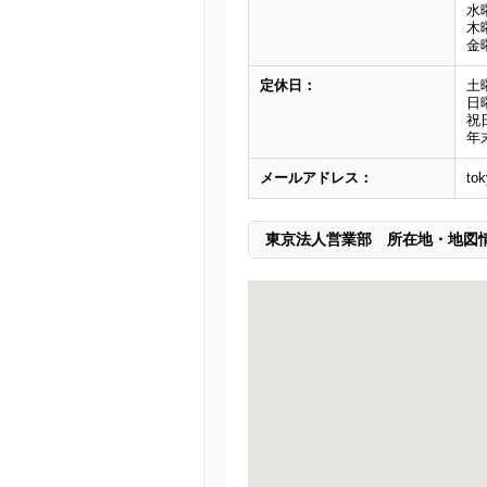
水曜
木曜
金曜
定休日：
土
日
祝
年
メールアドレス：
tok
東京法人営業部
所在地・地図