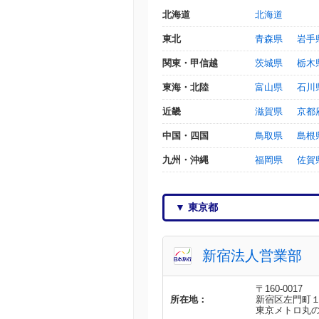
北海道
北海道
東北
青森県
岩手
関東
・
甲信越
茨城県
栃木
東海
・
北陸
富山県
石川
近畿
滋賀県
京都
中国
・
四国
鳥取県
島根
九州
・
沖縄
福岡県
佐賀
▼ 東京都
新宿法人営業部
〒160-0017
所在地：
新宿区左門町
東京メトロ丸