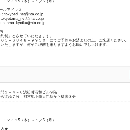
 １２／２5（木）～１／5（月）
ールアドレス
部：
tokyoed_net@nta.co.jp
：
tokyotama_net@nta.co.jp
：
saitama_kyoiku@nta.co.jp
内
予約制」とさせていただきます。
Ｌ０３－６８４８－９９５０）にてご予約をお済ませの上、ご来店ください。
けいたしますが、何卒ご理解を賜りますようお願い申し上げます。
大門１－４－８浜松町清和ビル９階
から徒歩７分 都営地下鉄大門駅から徒歩３分
 １２／２5（木）～１／5（月）
案内★