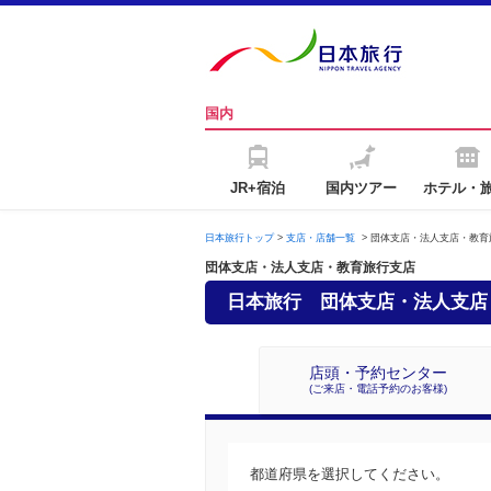
国内
JR+宿泊
国内ツアー
ホテル・
日本旅行トップ
>
支店・店舗一覧
>
団体支店・法人支店・教育
団体支店・法人支店・教育旅行支店
日本旅行
団体支店・法人支店
店頭・予約
センター
(ご来店・電話予約のお客様)
都道府県を選択してください。