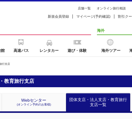
店舗一覧
オンライン旅行相談
新規会員登録
マイページ(予約確認)
割引クー
海外
旅館
高速バス
レンタカー
遊び・体験
海外ツアー
旅行支店
・教育旅行支店
団体支店・法人支店・
教育旅行
Web
センター
支店一覧
(オンライン予約のお客様)