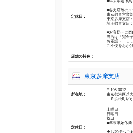
■年末年始休業
■各支店毎のメ
東京教育営業
定休日：
東京多摩支店
埼玉教育支店
■お客様へご案
当店は「完全
お電話（ＴＥ
ご不便をおか
店舗の特色：
東京多摩支店
〒105-0012
所在地：
東京都港区芝
ＪＲ浜松町駅
土曜日
日曜日
祝日
■年末年始休業
定休日：
★お客様へご