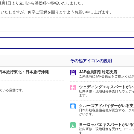
年11月1日より立川から浜松町へ移転いたしました。
けいたしますが、何卒ご理解を賜りますようお願い申し上げます。
その他アイコンの説明
日本旅行東北・日本旅行沖縄
JAF会員割引対応支店
ご来店時にJAF会員証をご提示くだ
ウェディングエキスパートがい
ている店舗です。
社内研修・現地研修を受けたウェデ
ます。
クルーズアドバイザーがいる支
日本外航客船協会他が認定する、ク
がいます。
ヨーロッパエキスパートがいる
社内研修・現地研修を受けたヨーロ
す。