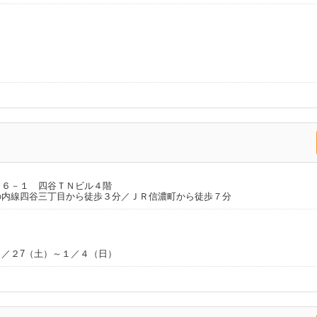
１６－１ 四谷ＴＮビル４階
の内線四谷三丁目から徒歩３分／ＪＲ信濃町から徒歩７分
／２7（土）～１／４（日）