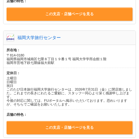
店舗の特色：
この支店・店舗ページを見る
福岡大学旅行センター
所在地：
〒814-0180
福岡県福岡市城南区七隈８丁目１９番１号 福岡大学学而会館１階
福岡市営地下鉄七隈線福大前駅
定休日：
土曜日
日曜日
祝日
このたび日本旅行福岡大学旅行センターは、2026年7月31日（金）に閉店致しまし
た。これまでの長きにわたるご愛顧に、スタッフ一同心より深く感謝申し上げま
す。
今後の対応に関しては、FUポータルへ掲示いただいております。恐れいります
が、そちらでご確認をお願いいたします。
店舗の特色：
この支店・店舗ページを見る