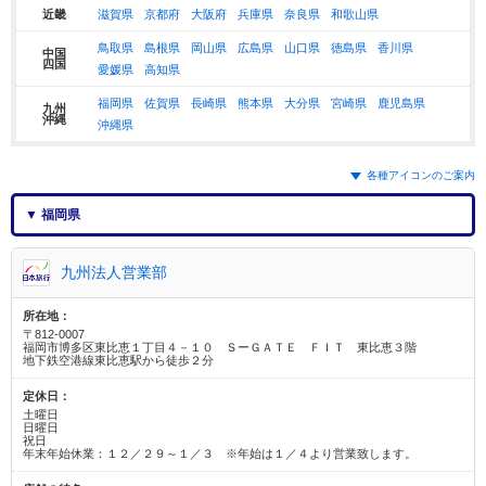
近畿
滋賀県
京都府
大阪府
兵庫県
奈良県
和歌山県
鳥取県
島根県
岡山県
広島県
山口県
徳島県
香川県
中国
四国
愛媛県
高知県
福岡県
佐賀県
長崎県
熊本県
大分県
宮崎県
鹿児島県
九州
沖縄
沖縄県
各種アイコンのご案内
▼ 福岡県
九州法人営業部
所在地：
〒812-0007
福岡市博多区東比恵１丁目４－１０ ＳーＧＡＴＥ ＦＩＴ 東比恵３階
地下鉄空港線東比恵駅から徒歩２分
定休日：
土曜日
日曜日
祝日
年末年始休業：１２／２９～１／３ ※年始は１／４より営業致します。