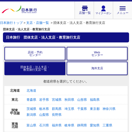
店舗一覧
メニュー
マイクーポン
日本旅行トップ
>
支店・店舗一覧
>
団体支店・法人支店・教育旅行支店
団体支店・法人支店・教育旅行支店
日本旅行
団体支店・法人支店・教育旅行支店
店頭・予約
Web
センター
センター
団体支店・法人支店・
海外支店
教育旅行支店一覧
都道府県を選択してください。
北海道
北海道
東北
青森県
岩手県
宮城県
秋田県
山形県
福島県
茨城県
栃木県
群馬県
埼玉県
千葉県
東京都
神奈川県
関東
甲信越
新潟県
山梨県
長野県
東海
富山県
石川県
福井県
岐阜県
静岡県
愛知県
三重県
北陸