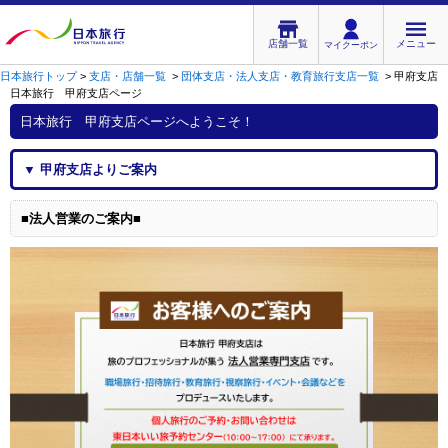
店舗一覧
メニュー
マイクーポン
日本旅行トップ
>
支店・店舗一覧
>
団体支店・法人支店・教育旅行支店一覧
>
甲府支店
日本旅行 甲府支店
ページ
日本旅行 甲府支店
ページへようこそ！
▼
甲府支店
よりご案内
■法人営業のご案内■