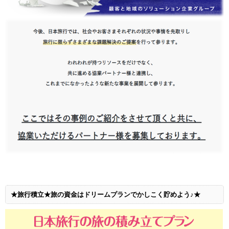
★旅行積立★旅の資金はドリームプランでかしこく貯めよう♪★