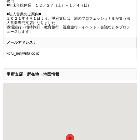
祝日
■年末年始休業 １２／２７（土）～１／４（日）
■法人営業のご案内■
２０２１年４月１日より、甲府支店は、旅のプロフェッショナルが集う法
人営業専門支店になりました。
職場旅行・招待旅行・教育旅行・視察旅行・イベント・会議などをプロデ
ュースします！
メールアドレス：
kofu_net@nta.co.jp
甲府支店
所在地・地図情報