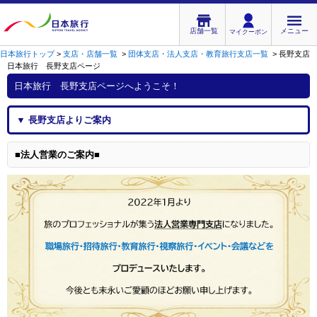
店舗一覧
メニュー
マイクーポン
日本旅行トップ
>
支店・店舗一覧
>
団体支店・法人支店・教育旅行支店一覧
>
長野支店
日本旅行 長野支店
ページ
日本旅行 長野支店
ページへようこそ！
▼
長野支店
よりご案内
■法人営業のご案内■