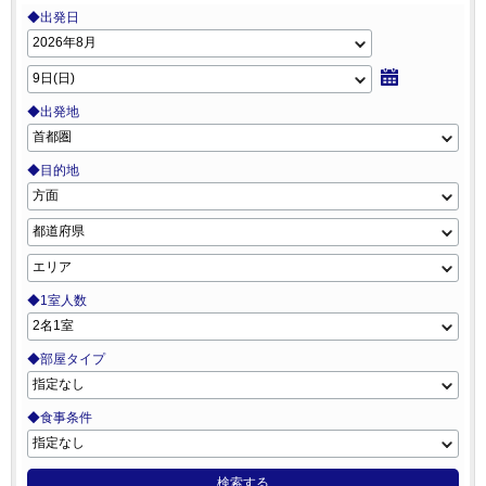
◆出発日
◆出発地
◆目的地
◆1室人数
◆部屋タイプ
◆食事条件
検索する