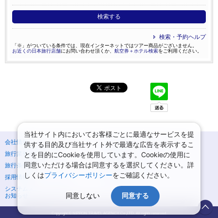
検索する
検索・予約ヘルプ
「※」がついている条件では、現在インターネットではツアー商品がございません。
お近くの日本旅行店舗
にお問い合わせ頂くか、
航空券＋ホテル検索
をご利用ください。
当社サイト内においてお客様ごとに最適なサービスを提
会社情報
プライバシーポリシー
供する目的及び当社サイト外で最適な広告を表示するこ
旅行業登録票・約款
規約集
とを目的にCookieを使用しています。Cookieの使用に
同意いただける場合は同意するを選択してください。詳
旅行条件書
ニュースリリース
しくは
プライバシーポリシー
をご確認ください。
採用情報
サイトマップ
システムメンテナンスの
同意しない
同意する
お知らせ
Copyright © NIPPON TRAVEL AGENCY Co.,LTD. All rights reserved.