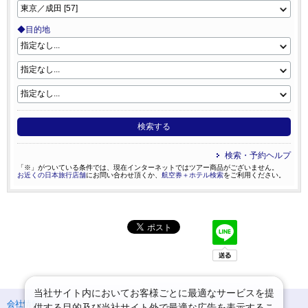
◆目的地
検索する
検索・予約ヘルプ
「※」がついている条件では、現在インターネットではツアー商品がございません。
お近くの日本旅行店舗
にお問い合わせ頂くか、
航空券＋ホテル検索
をご利用ください。
当社サイト内においてお客様ごとに最適なサービスを提
会社情報
プライバシーポリシー
供する目的及び当社サイト外で最適な広告を表示するこ