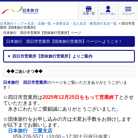
店舗一覧
メニュー
マイクーポン
日本旅行トップ
>
支店・店舗一覧
>
団体支店・法人支店・教育旅行支店一覧
>
四日市営
業所【団体旅行営業所】
日本旅行 四日市営業所【団体旅行営業所】
ページ
日本旅行 四日市営業所【団体旅行営業所】
ページへようこそ！
▼
四日市営業所【団体旅行営業所】
よりご案内
◆◆ごあいさつ◆◆
日本旅
行 四日市営業所
のページをご覧いただきありがとうございま
す！
☆四日市営業所は
2025年12月25日をもって営業終了
とさせ
ていただきます。
永きにわたりご愛顧誠にありがとうございました。
☆団体旅行をお申し込みの方は大変お手数をお掛けします
が以下までお願いします。
日本旅行 三重支店
059-226-5571（10:00～17:30土日祝日休業）