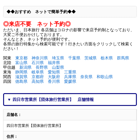
◆◆おすすめ ネットで簡単予約◆◆
◎来店不要 ネット予約◎
ただいま、日本旅行 各店舗はコロナの影響で来店予約制となっており、
大変ご不便おかけしております。
そんなとき、ネット予約が便利です。
各県の旅行特集から検索可能です！行きたい方面をクリックして検索く
ださい！
関東
東京都
神奈川県
埼玉県
千葉県
茨城県
栃木県
群馬県
北陸
富山県
石川県
福井県
甲信越
新潟県
長野県
山梨県
東海
静岡県
岐阜県
愛知県
三重県
関西
滋賀県
京都府
大阪府
兵庫県
奈良県
和歌山県
四国
徳島県
高知県
香川県
愛媛県
▼ 四日市営業所【団体旅行営業所】 店舗情報
店舗名：
四日市営業所【団体旅行営業所】
住所：