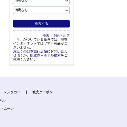
検索する
検索・予約ヘルプ
「※」がついている条件では、現在
インターネットではツアー商品がご
ざいません。
お近くの日本旅行店舗
にお問い合わ
せ頂くか、
航空券＋ホテル検索
をご
利用ください。
レンタカー
｜
観光クーポン
テル
ハネムーン