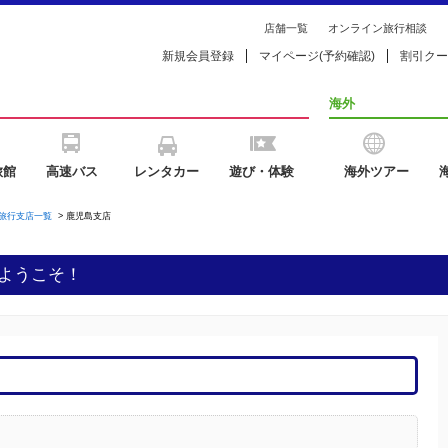
店舗一覧
オンライン旅行相談
新規会員登録
マイページ(予約確認)
割引クー
海外
旅館
高速バス
レンタカー
遊び・体験
海外ツアー
旅行支店一覧
>
鹿児島支店
ようこそ！