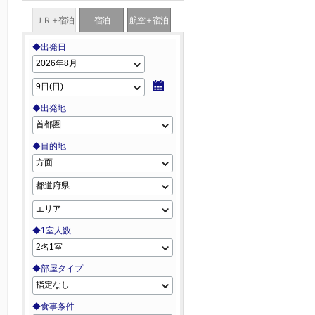
ＪＲ＋宿泊
宿泊
航空＋宿泊
◆出発日
◆出発地
◆目的地
◆1室人数
◆部屋タイプ
◆食事条件