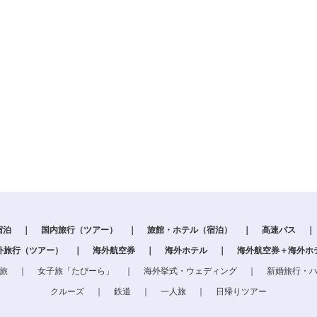
宿泊
｜
国内旅行（ツアー）
｜
旅館・ホテル（宿泊）
｜
高速バス
｜
外旅行（ツアー）
｜
海外航空券
｜
海外ホテル
｜
海外航空券＋海外ホ
旅
｜
女子旅「たびーら」
｜
海外挙式・ウェディング
｜
新婚旅行・
クルーズ
｜
鉄道
｜
一人旅
｜
日帰りツアー