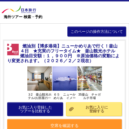
海外ツアー 検索・予約
このページの操作方法について
燃油別【博多港発】ニューかめりあで行く！釜山
４日 ★充実のフリータイム★ 釜山観光ホテル
燃油目安額：１，９００円 ※原油価格の変動によ
り変更されます。（２０２６／２／２現在）
３2 釜山観光ホ
６５ ニューか
35釜山 チャガ
テル/お部屋の一
めりあ イメー
ルチ市場
例
ジ
お気に入り登録した
お気に入りに
ツアーを比較する
登録する
空席を確認する