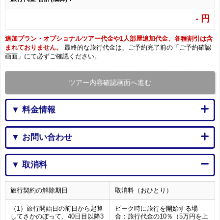
-
円
追加プラン・オプショナルツアー代金や1人部屋追加代金、各種割引は含
まれておりません。
最終的な旅行代金は、ご予約完了前の「ご予約確認
画面」にて必ずご確認ください。
ツアー内容確認画面へ進む
▼ 料金情報
▼ お問い合わせ
▼ 取消料
旅行契約の解除期日
取消料（おひとり）
（1）旅行開始日の前日から起算
ピーク時に旅行を開始する場
してさかのぼって、40日目以降3
合：旅行代金の10％（5万円を上