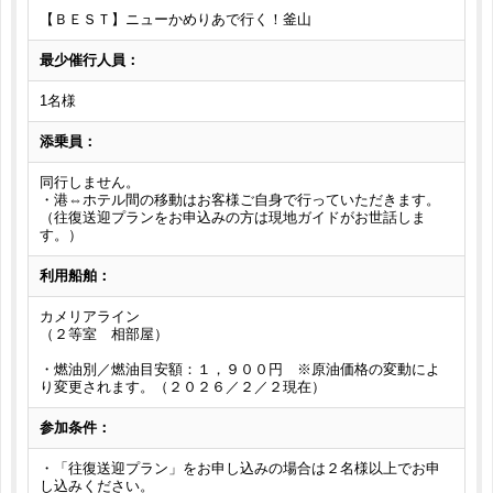
【ＢＥＳＴ】ニューかめりあで行く！釜山
最少催行人員：
1名様
添乗員：
同行しません。
・港⇔ホテル間の移動はお客様ご自身で行っていただきます。
（往復送迎プランをお申込みの方は現地ガイドがお世話しま
す。）
利用船舶：
カメリアライン
（２等室 相部屋）
・燃油別／燃油目安額：１，９００円 ※原油価格の変動によ
り変更されます。（２０２６／２／２現在）
参加条件：
・「往復送迎プラン」をお申し込みの場合は２名様以上でお申
し込みください。