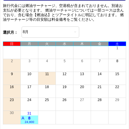
旅行代金には燃油サーチャージ、空港税が含まれておりません。別途お
支払が必要となります。 燃油サーチャージについては一部コースは含ん
でおり、含む場合【燃油込】とツアータイトルに明記しております。 燃
油サーチャージ等の目安額は料金備考をご覧ください。
選択月：
日
月
火
水
木
金
土
1
2
3
4
5
6
7
8
9
10
11
12
13
14
15
16
17
18
19
20
21
22
23
24
25
26
27
28
29
30
31
A
8
24,900