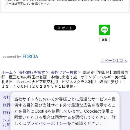
アー詳細画面にてご確認ください。
↑ ページ上部へ
ホーム
>
海外旅行を探す
>
海外ツアー検索
> 燃油別【羽田発】添乗員同
行 巨匠たちの珠玉の名画 本物に出逢う旅 オランダ・ベルギー美の巡
礼８日 スカンジナビア航空利用 ビジネスクラス利用 燃油目安額：１
１３，４００円（２０２６年５月１日現在）
会社情報
プライバシーポリシー
当社サイト内においてお客様ごとに最適なサービスを提
供する目的及び当社サイト外で最適な広告を表示するこ
旅行業登録票・約款
規約集
とを目的にCookieを使用しています。Cookieの使用に
旅行条件書
サイトマップ
同意いただける場合は同意するを選択してください。詳
システムメンテナンスの
お申込みまでの手順
しくは
プライバシーポリシー
をご確認ください。
お知らせ
変更・取消のご案内