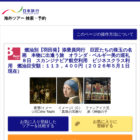
海外ツアー 検索・予約
このページの操作方法について
燃油別【羽田発】添乗員同行 巨匠たちの珠玉の名
画 本物に出逢う旅 オランダ・ベルギー美の巡礼
８日 スカンジナビア航空利用 ビジネスクラス利
用 燃油目安額：１１３，４００円（２０２６年５月１日
現在）
夜警/イメー
イメージ/（C）
ファンアイク兄
ジ/(C)the ‘Night
「真珠の耳飾り
弟《神秘の子
Watch’
の少女」フェル
羊》
Rembrandt
メール - マウリ
お気に入り登録した
お気に入りに
Harmensz. van
ッツハウス王立
ツアーを比較する
登録する
Rijn, 1642,
美術館
Rijksmuseum,
Amsterdam