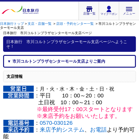
店舗一覧
メニュー
マイクーポン
日本旅行トップ
>
支店・店舗一覧
>
店頭・予約センター一覧
>
市川コルトンプラザセン
ターモール支店
日本旅行 市川コルトンプラザセンターモール支店
ページ
日本旅行 市川コルトンプラザセンターモール支店
ページへようこ
そ！
▼
市川コルトンプラザセンターモール支店
よりご案内
支店情報
：
月・火・水・木・金・土・日・祝
：平日 10：00～20：00
土日祝 10：00～21：00
※最終受付17：00スタートとなります
※来店予約をお願いいたします。
：
0570-030126
：
来店予約システム
、
お電話
より予約可
能