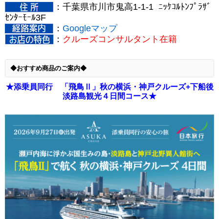
：
千葉県市川市鬼高1-1-1 ﾆｯｹｺﾙﾄﾝﾌﾟﾗｻﾞ
ｾﾝﾀｰﾓｰﾙ3F
：
Googleマップ
：
クルーズコンサルタント在籍
◆おすすめ商品のご案内◆
★添乗員同行 「飛鳥Ⅱ」秋の横浜・神戸クルーズ+下船後
淡路島観光４日間コース★