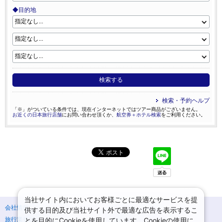
◆目的地
検索する
検索・予約ヘルプ
「※」がついている条件では、現在インターネットではツアー商品がございません。
お近くの日本旅行店舗
にお問い合わせ頂くか、
航空券＋ホテル検索
をご利用ください。
当社サイト内においてお客様ごとに最適なサービスを提
会社情報
プライバシーポリシー
供する目的及び当社サイト外で最適な広告を表示するこ
旅行業登録票・約款
規約集
とを目的にCookieを使用しています。Cookieの使用に