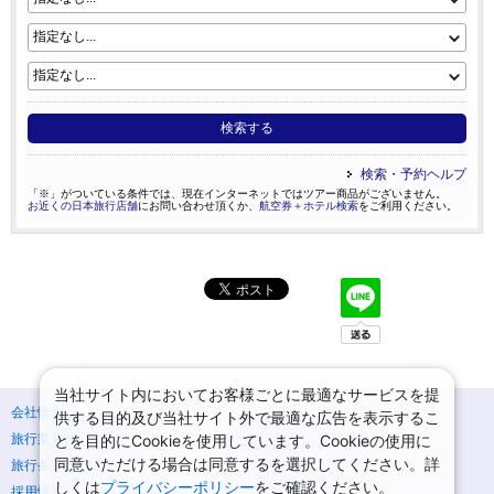
検索する
検索・予約ヘルプ
「※」がついている条件では、現在インターネットではツアー商品がございません。
お近くの日本旅行店舗
にお問い合わせ頂くか、
航空券＋ホテル検索
をご利用ください。
当社サイト内においてお客様ごとに最適なサービスを提
会社情報
プライバシーポリシー
供する目的及び当社サイト外で最適な広告を表示するこ
旅行業登録票・約款
規約集
とを目的にCookieを使用しています。Cookieの使用に
同意いただける場合は同意するを選択してください。詳
旅行条件書
ニュースリリース
しくは
プライバシーポリシー
をご確認ください。
採用情報
サイトマップ