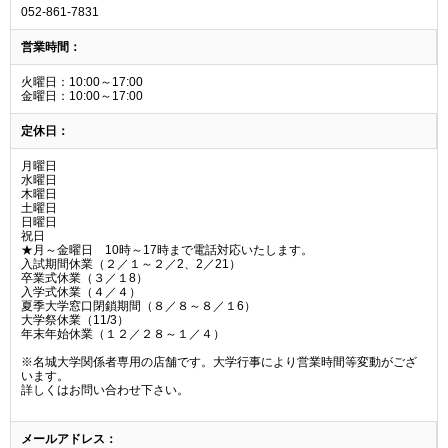
052-861-7831
営業時間：
火曜日：10:00～17:00
金曜日：10:00～17:00
定休日：
月曜日
水曜日
木曜日
土曜日
日曜日
祝日
★月～金曜日 10時～17時まで電話対応いたします。
入試期間休業（２／１～２／2、2／21）
卒業式休業（３／１8）
入学式休業（４／４）
夏季大学窓口閉鎖期間（８／８～８／１6）
大学祭休業（11/3）
年末年始休業（１２／２８～１／４）
※名城大学関係者専用の店舗です。大学行事により営業時間等変動がござ
います。
詳しくはお問い合わせ下さい。
メールアドレス：