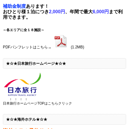
補助金制度
あります！
おひとり様１泊につき
2,000
円
、年間で最大
6,000
円
まで利
用できます。
～各エリアに全１８施設～
PDFパンフレットはこちら→
(1.2MB)
★☆★日本旅行ホームページ★☆★
↑ ↑ ↑ ↑
日本旅行ホームページTOPはこちらクリック
★☆★海外ホテル★☆★