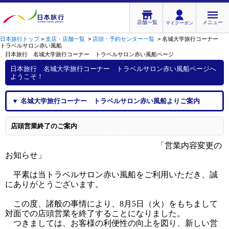
店舗一覧
メニュー
マイクーポン
日本旅行トップ
>
支店・店舗一覧
>
店頭・予約センター一覧
>
名城大学旅行コーナー
トラベルサロン赤い風船
日本旅行 名城大学旅行コーナー トラベルサロン赤い風船
ページ
日本旅行 名城大学旅行コーナー トラベルサロン赤い風船
ページへ
ようこそ！
▼
名城大学旅行コーナー トラベルサロン赤い風船
よりご案内
店頭営業終了のご案内
「営業内容変更の
お知らせ」
平素は当トラベルサロン赤い風船をご利用いただき、誠
にありがとうございます。
この度、諸般の事情により、8月5日（火）をもちまして
対面での店頭営業を終了することになりました。
つきましては、お客様の利便性の向上を図り、新しい営