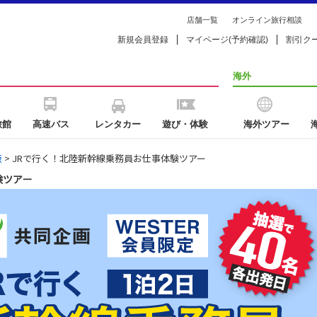
店舗一覧
オンライン旅行相談
新規会員登録
マイページ(予約確認)
割引ク
海外
旅館
高速バス
レンタカー
遊び・体験
海外ツアー
版
> JRで行く！北陸新幹線乗務員お仕事体験ツアー
験ツアー