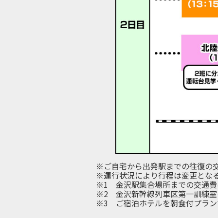
※ご自宅から出発駅までの往復の
※運行状況により行程は変更とな
※1 金沢駅集合場所までの交通費
※2 金沢新幹線列車区第一訓練
※3 ご宿泊ホテルを朝食付プラ