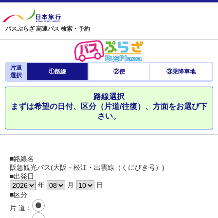
バスぷらざ 高速バス 検索・予約
片道
①路線
②便
③乗降車地
選択
路線選択
まずは希望の日付、区分（片道/往復）、方面をお選び下
さい。
■路線名
阪急観光バス(大阪－松江・出雲線（くにびき号）)
■出発日
年
月
日
■区分
片 道
：