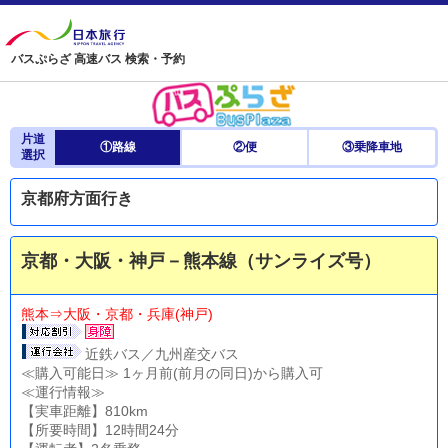
バスぷらざ 高速バス 検索・予約
片道
①路線
②便
③乗降車地
選択
京都府方面行き
京都・大阪・神戸－熊本線（サンライズ号）
熊本⇒大阪・京都・兵庫(神戸)
近鉄バス／九州産交バス
≪購入可能日≫ 1ヶ月前(前月の同日)から購入可
≪運行情報≫
【実車距離】810km
【所要時間】12時間24分