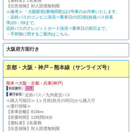
【運転者】2名乗務
【任意保険】対人賠償無制限
≪備考≫ ・大阪駅前(東梅田駅)は1号車のみ停車いたします。
・近鉄バスのコンビニ決済⇒乗車日の3日前(始発バス停基
準)20：59まで。
近鉄バスのクレジットカード決済⇒乗車日の前日まで。
・
手荷物に関するご案内はこちら。
大阪府方面行き
京都・大阪・神戸－熊本線（サンライズ号）
熊本⇒大阪・京都・兵庫(神戸)
近鉄バス／九州産交バス
≪購入可能日≫ 1ヶ月前(前月の同日)から購入可
≪運行情報≫
【実車距離】810km
【所要時間】12時間24分
【運転者】2名乗務
【任意保険】対人賠償無制限