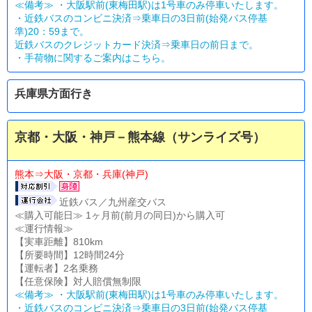
≪備考≫ ・大阪駅前(東梅田駅)は1号車のみ停車いたします。
・近鉄バスのコンビニ決済⇒乗車日の3日前(始発バス停基
準)20：59まで。
近鉄バスのクレジットカード決済⇒乗車日の前日まで。
・
手荷物に関するご案内はこちら。
兵庫県方面行き
京都・大阪・神戸－熊本線（サンライズ号）
熊本⇒大阪・京都・兵庫(神戸)
近鉄バス／九州産交バス
≪購入可能日≫ 1ヶ月前(前月の同日)から購入可
≪運行情報≫
【実車距離】810km
【所要時間】12時間24分
【運転者】2名乗務
【任意保険】対人賠償無制限
≪備考≫ ・大阪駅前(東梅田駅)は1号車のみ停車いたします。
・近鉄バスのコンビニ決済⇒乗車日の3日前(始発バス停基