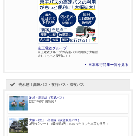
京王電鉄グループ
京王電鉄グループの高速バスの路線が大幅拡
大してもっと便利に！！
日本旅行特集一覧を見る
売れ筋！高速バス・夜行バス・深夜バス
池袋－新潟線（西武バス）
ほぼ1時間1便出発！
大阪－松江・出雲線（阪急観光バス）
3列独立シート（最後部4列）のゆったりした車両を使用！