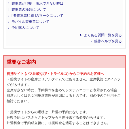
乗車票が印刷・表示できない時は
乗車票の種類について
[ 要乗車票印刷 ]のマークについて
モバイル乗車票について
予約購入について
よくある質問一覧を見る
操作ヘルプを見る
重要なご案内
提携サイト (バス比較なび・トラベルコ) からご予約のお客様へ
・提携サイトの座席はリアルタイムではありません。空席状況にタイムラ
グがあります。
空席が少ない時に、予約操作を進めてシステムエラーと表示される場合、
満席もしくは男女別座席管理が原因によるものです。別の便のご利用をご
検討ください。
・提携サイトからの遷移は、片道の予約になります。
往復予約はバスぷらざトップから再度検索する必要があります。
片道料金で予約成立後に、往復料金を適応することはできません。