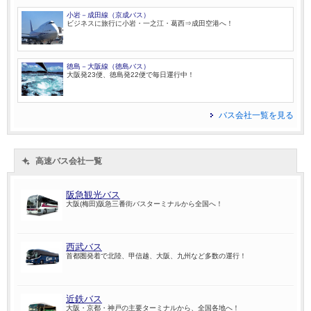
小岩－成田線（京成バス）
ビジネスに旅行に小岩・一之江・葛西⇒成田空港へ！
徳島－大阪線（徳島バス）
大阪発23便、徳島発22便で毎日運行中！
バス会社一覧を見る
高速バス会社一覧
阪急観光バス
大阪(梅田)阪急三番街バスターミナルから全国へ！
西武バス
首都圏発着で北陸、甲信越、大阪、九州など多数の運行！
近鉄バス
大阪・京都・神戸の主要ターミナルから、全国各地へ！