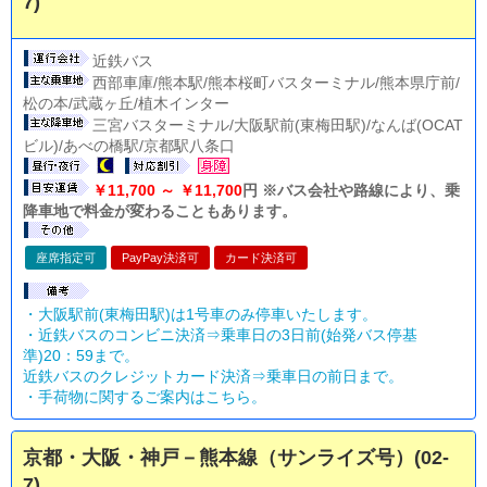
7)
近鉄バス
西部車庫/熊本駅/熊本桜町バスターミナル/熊本県庁前/
松の本/武蔵ヶ丘/植木インター
三宮バスターミナル/大阪駅前(東梅田駅)/なんば(OCAT
ビル)/あべの橋駅/京都駅八条口
￥11,700 ～ ￥11,700
円 ※バス会社や路線により、乗
降車地で料金が変わることもあります。
座席指定可
PayPay決済可
カード決済可
・大阪駅前(東梅田駅)は1号車のみ停車いたします。
・近鉄バスのコンビニ決済⇒乗車日の3日前(始発バス停基
準)20：59まで。
近鉄バスのクレジットカード決済⇒乗車日の前日まで。
・
手荷物に関するご案内はこちら。
京都・大阪・神戸－熊本線（サンライズ号）(02-
7)