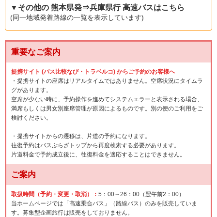
▼その他の 熊本県発⇒兵庫県行 高速バスはこちら
(同一地域発着路線の一覧を表示しています)
重要なご案内
提携サイト (バス比較なび・トラベルコ) からご予約のお客様へ
・提携サイトの座席はリアルタイムではありません。空席状況にタイムラ
グがあります。
空席が少ない時に、予約操作を進めてシステムエラーと表示される場合、
満席もしくは男女別座席管理が原因によるものです。別の便のご利用をご
検討ください。
・提携サイトからの遷移は、片道の予約になります。
往復予約はバスぷらざトップから再度検索する必要があります。
片道料金で予約成立後に、往復料金を適応することはできません。
ご案内
取扱時間（予約・変更・取消）：
5：00～26：00（翌午前2：00）
当ホームページでは「高速乗合バス」（路線バス）のみを販売していま
す。募集型企画旅行は販売をしておりません。