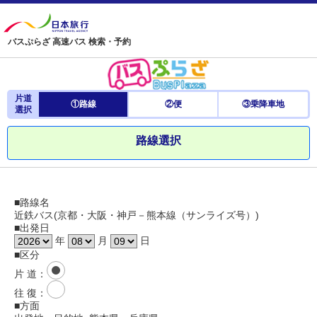
バスぷらざ 高速バス 検索・予約
片道
①路線
②便
③乗降車地
選択
路線選択
■路線名
近鉄バス(京都・大阪・神戸－熊本線（サンライズ号）)
■出発日
年
月
日
■区分
片 道
：
往 復
：
■方面