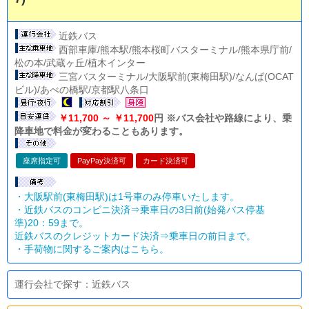
近鉄バス
西部車庫/熊本駅/熊本桜町バスターミナル/熊本県庁前/
松の本/武蔵ヶ丘/植木インター
三宮バスターミナル/大阪駅前(東梅田駅)/なんば(OCAT
ビル)/あべの橋駅/京都駅八条口
￥11,700 ～ ￥11,700
円 ※バス会社や路線により、乗
降車地で料金が変わることもあります。
座席指定可
PayPay決済可
カード決済可
・大阪駅前(東梅田駅)は1号車のみ停車いたします。
・近鉄バスのコンビニ決済⇒乗車日の3日前(始発バス停基
準)20：59まで。
近鉄バスのクレジットカード決済⇒乗車日の前日まで。
・
手荷物に関するご案内はこちら。
運行会社で探す：近鉄バス