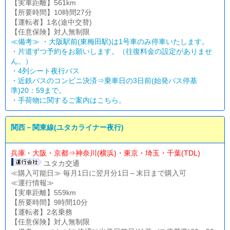
【実車距離】561km
【所要時間】10時間27分
【運転者】1名(途中交替)
【任意保険】対人無制限
≪備考≫ ・大阪駅前(東梅田駅)は1号車のみ停車いたします。
・片道ずつ予約をお願いします。（往復料金の設定がありませ
ん。）
・4列シート夜行バス
・近鉄バスのコンビニ決済⇒乗車日の3日前(始発バス停基
準)20：59まで。
・
手荷物に関するご案内はこちら。
関西－関東線(ユタカライナー夜行)
兵庫・大阪・京都⇒神奈川(横浜)・東京・埼玉・千葉(TDL)
ユタカ交通
≪購入可能日≫ 毎月1日に翌月分1日～末日まで購入可
≪運行情報≫
【実車距離】559km
【所要時間】9時間10分
【運転者】2名乗務
【任意保険】対人無制限