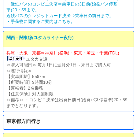
・近鉄バスのコンビニ決済⇒乗車日の3日前(始発バス停基
準)20：59まで。
近鉄バスのクレジットカード決済⇒乗車日の前日まで。
・
手荷物に関するご案内はこちら。
関西－関東線(ユタカライナー夜行)
兵庫・大阪・京都⇒神奈川(横浜)・東京・埼玉・千葉(TDL)
ユタカ交通
≪購入可能日≫ 毎月1日に翌月分1日～末日まで購入可
≪運行情報≫
【実車距離】559km
【所要時間】9時間10分
【運転者】2名乗務
【任意保険】対人無制限
≪備考≫ ・コンビニ決済は出発日前日(始発バス停基準)20：59
までとなります。
東京都方面行き