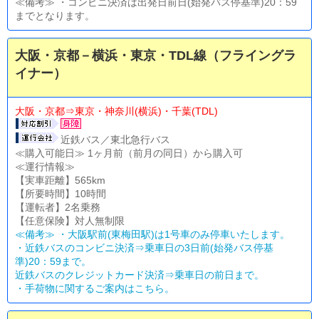
≪備考≫ ・コンビニ決済は出発日前日(始発バス停基準)20：59
までとなります。
大阪・京都－横浜・東京・TDL線（フライングラ
イナー）
大阪・京都⇒東京・神奈川(横浜)・千葉(TDL)
近鉄バス／東北急行バス
≪購入可能日≫ 1ヶ月前（前月の同日）から購入可
≪運行情報≫
【実車距離】565km
【所要時間】10時間
【運転者】2名乗務
【任意保険】対人無制限
≪備考≫ ・大阪駅前(東梅田駅)は1号車のみ停車いたします。
・近鉄バスのコンビニ決済⇒乗車日の3日前(始発バス停基
準)20：59まで。
近鉄バスのクレジットカード決済⇒乗車日の前日まで。
・
手荷物に関するご案内はこちら。