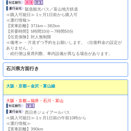
阪急観光バス／富山地方鉄道
≪購入可能日≫ 1ヶ月1日前から購入可
≪運行情報≫
【実車距離】371km～382km
【所要時間】5時間33分～7時間50分
【任意保険】対人無制限
≪備考≫ ・片道ずつ予約をお願いします。（往復料金の設定が
ありません。）
・続行便は座席列数、車内設備が異なる場合があります。
石川県方面行き
大阪・京都～金沢・富山線
大阪・京都→福井・石川・富山
西日本ジェイアールバス
≪購入可能日≫ 1ヶ月1日前の午前10時から
≪運行情報≫
【実車距離】390km