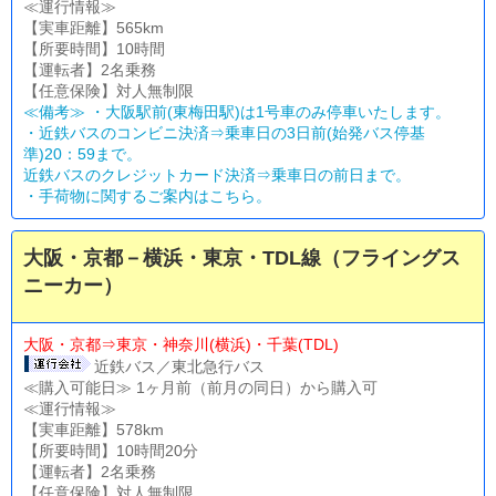
≪運行情報≫
【実車距離】565km
【所要時間】10時間
【運転者】2名乗務
【任意保険】対人無制限
≪備考≫ ・大阪駅前(東梅田駅)は1号車のみ停車いたします。
・近鉄バスのコンビニ決済⇒乗車日の3日前(始発バス停基
準)20：59まで。
近鉄バスのクレジットカード決済⇒乗車日の前日まで。
・
手荷物に関するご案内はこちら。
大阪・京都－横浜・東京・TDL線（フライングス
ニーカー）
大阪・京都⇒東京・神奈川(横浜)・千葉(TDL)
近鉄バス／東北急行バス
≪購入可能日≫ 1ヶ月前（前月の同日）から購入可
≪運行情報≫
【実車距離】578km
【所要時間】10時間20分
【運転者】2名乗務
【任意保険】対人無制限