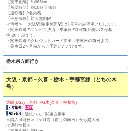
【実車距離】約668km
【所要時間】約10時間45分
【運転者】2名乗務
【任意保険】対人無制限
≪備考≫ ・大阪駅前(東梅田駅)は1号車のみ停車いたします。
・関東鉄道のコンビニ決済⇒乗車日の3日前(始発バス停基
準)20：59まで。
・関東鉄道のクレジットカード決済⇒乗車日の前日まで。
・乗車日2ヶ月前からご予約いただけます。
栃木県方面行き
大阪・京都－久喜・栃木・宇都宮線（とちの木
号）
大阪(USJ)・京都⇒栃木(久喜・宇都宮)
近鉄バス／関東自動車
≪購入可能日≫ 1ヶ月前（前月の同日）から購入可
≪運行情報≫
【実車距離】686km