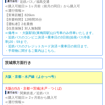
近鉄バス／福島交通
≪購入可能日≫ 1ヶ月前（前月の同日）から購入可
≪運行情報≫
【実車距離】826km
【所要時間】12時間35分
【運転者】2名乗務
【任意保険】対人無制限
≪備考≫ ・大阪駅前(東梅田駅)は1号車のみ停車いたします。
・近鉄バスのコンビニ決済⇒乗車日の3日前(始発バス停基
準)20：59まで。
・近鉄バスのクレジットカード決済⇒乗車日の前日まで。
・
手荷物に関するご案内はこちら。
茨城県方面行き
大阪・京都－水戸線（よかっぺ号）
大阪(USJ)・京都⇒茨城(水戸・つくば)
関東鉄道／近鉄バス
≪購入可能日≫ 2ヶ月前から購入可
≪運行情報≫