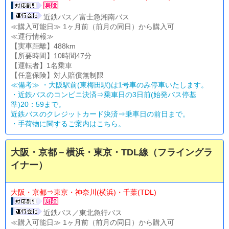
近鉄バス／富士急湘南バス
≪購入可能日≫ 1ヶ月前（前月の同日）から購入可
≪運行情報≫
【実車距離】488km
【所要時間】10時間47分
【運転者】1名乗車
【任意保険】対人賠償無制限
≪備考≫ ・大阪駅前(東梅田駅)は1号車のみ停車いたします。
・近鉄バスのコンビニ決済⇒乗車日の3日前(始発バス停基
準)20：59まで。
近鉄バスのクレジットカード決済⇒乗車日の前日まで。
・
手荷物に関するご案内はこちら。
大阪・京都－横浜・東京・TDL線（フライングラ
イナー）
大阪・京都⇒東京・神奈川(横浜)・千葉(TDL)
近鉄バス／東北急行バス
≪購入可能日≫ 1ヶ月前（前月の同日）から購入可