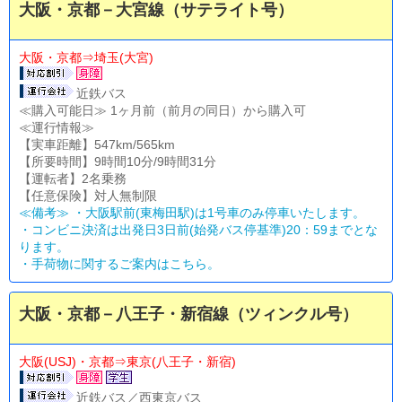
大阪・京都－大宮線（サテライト号）
大阪・京都⇒埼玉(大宮)
近鉄バス
≪購入可能日≫ 1ヶ月前（前月の同日）から購入可
≪運行情報≫
【実車距離】547km/565km
【所要時間】9時間10分/9時間31分
【運転者】2名乗務
【任意保険】対人無制限
≪備考≫ ・大阪駅前(東梅田駅)は1号車のみ停車いたします。
・コンビニ決済は出発日3日前(始発バス停基準)20：59までとな
ります。
・
手荷物に関するご案内はこちら。
大阪・京都－八王子・新宿線（ツィンクル号）
大阪(USJ)・京都⇒東京(八王子・新宿)
近鉄バス／西東京バス