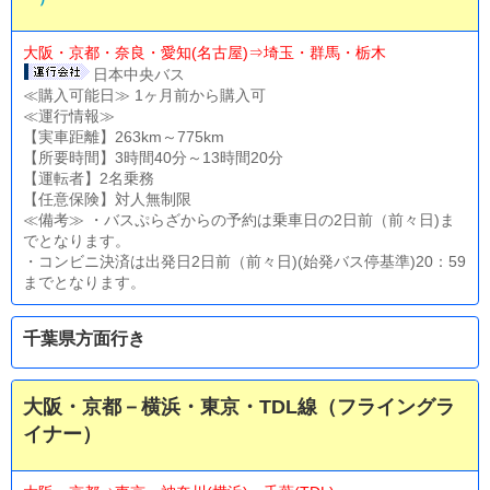
大阪・京都・奈良・愛知(名古屋)⇒埼玉・群馬・栃木
日本中央バス
≪購入可能日≫ 1ヶ月前から購入可
≪運行情報≫
【実車距離】263km～775km
【所要時間】3時間40分～13時間20分
【運転者】2名乗務
【任意保険】対人無制限
≪備考≫ ・バスぷらざからの予約は乗車日の2日前（前々日)ま
でとなります。
・コンビニ決済は出発日2日前（前々日)(始発バス停基準)20：59
までとなります。
千葉県方面行き
大阪・京都－横浜・東京・TDL線（フライングラ
イナー）