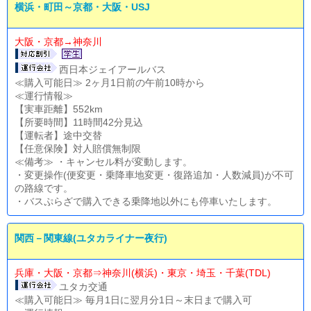
横浜・町田～京都・大阪・USJ
大阪・京都→神奈川
西日本ジェイアールバス
≪購入可能日≫ 2ヶ月1日前の午前10時から
≪運行情報≫
【実車距離】552km
【所要時間】11時間42分見込
【運転者】途中交替
【任意保険】対人賠償無制限
≪備考≫ ・キャンセル料が変動します。
・変更操作(便変更・乗降車地変更・復路追加・人数減員)が不可
の路線です。
・バスぷらざで購入できる乗降地以外にも停車いたします。
関西－関東線(ユタカライナー夜行)
兵庫・大阪・京都⇒神奈川(横浜)・東京・埼玉・千葉(TDL)
ユタカ交通
≪購入可能日≫ 毎月1日に翌月分1日～末日まで購入可