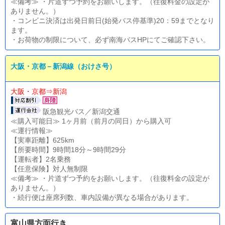
≪備考≫ ・片道ずつ予約をお願いします。（往復料金の設定が
ありません。）
・コンビニ決済は出発日前日(始発バス停基準)20：59までとなり
ます。
・お荷物の制限について、必ず南海バスHPにてご確認下さい。
大阪・京都－新潟線（おけさ号）
大阪・京都⇒新潟
阪急観光バス／新潟交通
≪購入可能日≫ 1ヶ月前（前月の同日）から購入可
≪運行情報≫
【実車距離】625km
【所要時間】9時間18分～9時間29分
【運転者】2名乗務
【任意保険】対人無制限
≪備考≫ ・片道ずつ予約をお願いします。（往復料金の設定が
ありません。）
・続行便は座席列数、車内設備が異なる場合があります。
富山県方面行き