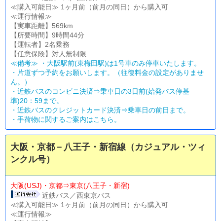
≪購入可能日≫ 1ヶ月前（前月の同日）から購入可
≪運行情報≫
【実車距離】569km
【所要時間】9時間44分
【運転者】2名乗務
【任意保険】対人無制限
≪備考≫ ・大阪駅前(東梅田駅)は1号車のみ停車いたします。
・片道ずつ予約をお願いします。（往復料金の設定がありませ
ん。）
・近鉄バスのコンビニ決済⇒乗車日の3日前(始発バス停基
準)20：59まで。
・近鉄バスのクレジットカード決済⇒乗車日の前日まで。
・
手荷物に関するご案内はこちら。
大阪・京都－八王子・新宿線（カジュアル・ツィ
ンクル号）
大阪(USJ)・京都⇒東京(八王子・新宿)
近鉄バス／西東京バス
≪購入可能日≫ 1ヶ月前（前月の同日）から購入可
≪運行情報≫