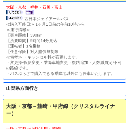
大阪・京都→福井・石川・富山
西日本ジェイアールバス
≪購入可能日≫ 1ヶ月1日前の午前10時から
≪運行情報≫
【実車距離】390km
【所要時間】9時間14分見込
【運転者】1名乗務
【任意保険】対人賠償無制限
≪備考≫ ・キャンセル料が変動します。
・変更操作(便変更・乗降車地変更・復路追加・人数減員)が不可
の路線です。
・バスぷらざで購入できる乗降地以外にも停車いたします。
山梨県方面行き
大阪・京都－韮崎・甲府線（クリスタルライナ
ー）
大阪・京都⇒山梨(甲府・韮崎)