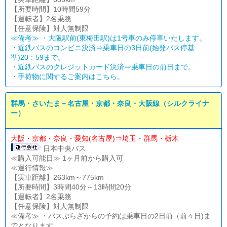
【所要時間】10時間59分
【運転者】2名乗務
【任意保険】対人無制限
≪備考≫ ・大阪駅前(東梅田駅)は1号車のみ停車いたします。
・近鉄バスのコンビニ決済⇒乗車日の3日前(始発バス停基
準)20：59まで。
・近鉄バスのクレジットカード決済⇒乗車日の前日まで。
・
手荷物に関するご案内はこちら。
群馬・さいたま－名古屋・京都・奈良・大阪線（シルクライナ
ー）
大阪・京都・奈良・愛知(名古屋)⇒埼玉・群馬・栃木
日本中央バス
≪購入可能日≫ 1ヶ月前から購入可
≪運行情報≫
【実車距離】263km～775km
【所要時間】3時間40分～13時間20分
【運転者】2名乗務
【任意保険】対人無制限
≪備考≫ ・バスぷらざからの予約は乗車日の2日前（前々日)ま
でとなります。