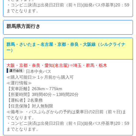
・コンビニ決済は出発日2日前（前々日)(始発バス停基準)20：59
までとなります。
群馬県方面行き
群馬・さいたま－名古屋・京都・奈良・大阪線（シルクライナ
ー）
大阪・京都・奈良・愛知(名古屋)⇒埼玉・群馬・栃木
日本中央バス
≪購入可能日≫ 1ヶ月前から購入可
≪運行情報≫
【実車距離】263km～775km
【所要時間】3時間40分～13時間20分
【運転者】2名乗務
【任意保険】対人無制限
≪備考≫ ・バスぷらざからの予約は乗車日の2日前（前々日)ま
でとなります。
・コンビニ決済は出発日2日前（前々日)(始発バス停基準)20：59
までとなります。