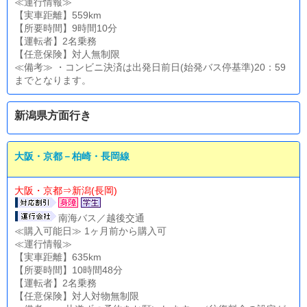
≪運行情報≫
【実車距離】559km
【所要時間】9時間10分
【運転者】2名乗務
【任意保険】対人無制限
≪備考≫ ・コンビニ決済は出発日前日(始発バス停基準)20：59
までとなります。
新潟県方面行き
大阪・京都－柏崎・長岡線
大阪・京都⇒新潟(長岡)
南海バス／越後交通
≪購入可能日≫ 1ヶ月前から購入可
≪運行情報≫
【実車距離】635km
【所要時間】10時間48分
【運転者】2名乗務
【任意保険】対人対物無制限