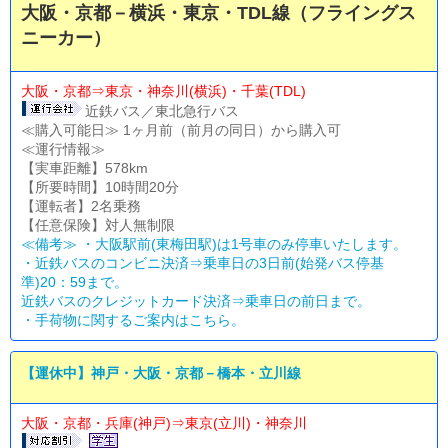
大阪・京都－横浜・東京・TDL線（フライングス
ニーカー）
大阪・京都⇒東京・神奈川(横浜)・千葉(TDL)
近鉄バス／東北急行バス
≪購入可能日≫ 1ヶ月前（前月の同日）から購入可
≪運行情報≫
【実車距離】578km
【所要時間】10時間20分
【運転者】2名乗務
【任意保険】対人無制限
≪備考≫ ・大阪駅前(東梅田駅)は1号車のみ停車いたします。
・近鉄バスのコンビニ決済⇒乗車日の3日前(始発バス停基
準)20：59まで。
近鉄バスのクレジットカード決済⇒乗車日の前日まで。
・
手荷物に関するご案内はこちら。
【運休中】神戸・大阪・京都－橋本・立川線
大阪・京都・兵庫(神戸)⇒東京(立川)・神奈川