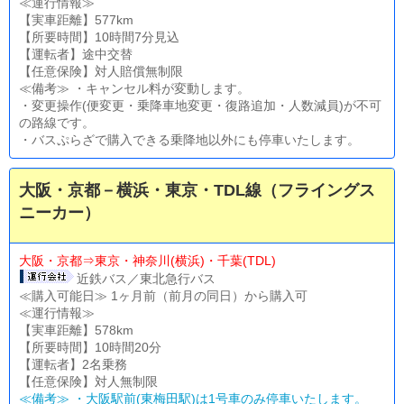
≪運行情報≫
【実車距離】577km
【所要時間】10時間7分見込
【運転者】途中交替
【任意保険】対人賠償無制限
≪備考≫ ・キャンセル料が変動します。
・変更操作(便変更・乗降車地変更・復路追加・人数減員)が不可
の路線です。
・バスぷらざで購入できる乗降地以外にも停車いたします。
大阪・京都－横浜・東京・TDL線（フライングス
ニーカー）
大阪・京都⇒東京・神奈川(横浜)・千葉(TDL)
近鉄バス／東北急行バス
≪購入可能日≫ 1ヶ月前（前月の同日）から購入可
≪運行情報≫
【実車距離】578km
【所要時間】10時間20分
【運転者】2名乗務
【任意保険】対人無制限
≪備考≫ ・大阪駅前(東梅田駅)は1号車のみ停車いたします。