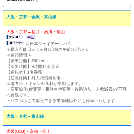
大阪・京都～金沢・富山線
大阪・京都→福井・石川・富山
西日本ジェイアールバス
≪購入可能日≫ 1ヶ月1日前の午前10時から
≪運行情報≫
【実車距離】390km
【所要時間】9時間14分見込
【運転者】1名乗務
【任意保険】対人賠償無制限
≪備考≫ ・キャンセル料が変動します。
・変更操作(便変更・乗降車地変更・復路追加・人数減員)が不可
の路線です。
・バスぷらざで購入できる乗降地以外にも停車いたします。
大阪・京都－富山線
大阪(USJ)・京都⇒富山