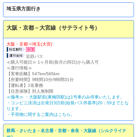
埼玉県方面行き
大阪・京都－大宮線（サテライト号）
大阪・京都⇒埼玉(大宮)
近鉄バス
≪購入可能日≫ 1ヶ月前(前月の同日)から購入可
≪運行情報≫
【実車距離】547km/565km
【所要時間】9時間10分/9時間31分
【運転者】2名乗務
【任意保険】対人無制限
≪備考≫ ・大阪駅前(東梅田駅)は1号車のみ停車いたします。
・コンビニ決済は出発日3日前(始発バス停基準)20：59までとな
ります。
・
手荷物に関するご案内はこちら。
群馬・さいたま－名古屋・京都・奈良・大阪線（シルクライナ
ー）