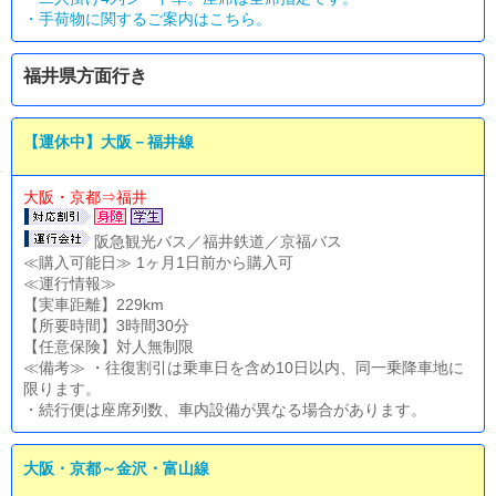
・
手荷物に関するご案内はこちら。
福井県方面行き
【運休中】大阪－福井線
大阪・京都⇒福井
阪急観光バス／福井鉄道／京福バス
≪購入可能日≫ 1ヶ月1日前から購入可
≪運行情報≫
【実車距離】229km
【所要時間】3時間30分
【任意保険】対人無制限
≪備考≫ ・往復割引は乗車日を含め10日以内、同一乗降車地に
限ります。
・続行便は座席列数、車内設備が異なる場合があります。
大阪・京都～金沢・富山線