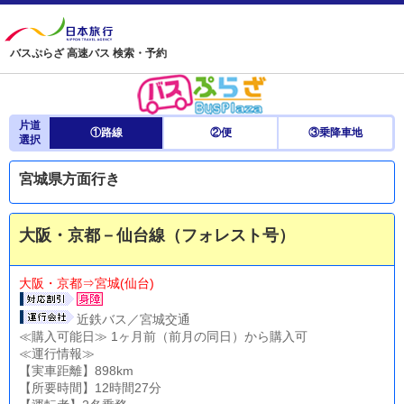
バスぷらざ 高速バス 検索・予約
片道
①路線
②便
③乗降車地
選択
宮城県方面行き
大阪・京都－仙台線（フォレスト号）
大阪・京都⇒宮城(仙台)
近鉄バス／宮城交通
≪購入可能日≫ 1ヶ月前（前月の同日）から購入可
≪運行情報≫
【実車距離】898km
【所要時間】12時間27分