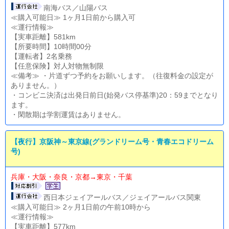
南海バス／山陽バス
≪購入可能日≫ 1ヶ月1日前から購入可
≪運行情報≫
【実車距離】581km
【所要時間】10時間00分
【運転者】2名乗務
【任意保険】対人対物無制限
≪備考≫ ・片道ずつ予約をお願いします。（往復料金の設定が
ありません。）
・コンビニ決済は出発日前日(始発バス停基準)20：59までとなり
ます。
・閑散期は学割運賃はありません。
【夜行】京阪神～東京線(グランドリーム号・青春エコドリーム
号)
兵庫・大阪・奈良・京都→東京・千葉
西日本ジェイアールバス／ジェイアールバス関東
≪購入可能日≫ 2ヶ月1日前の午前10時から
≪運行情報≫
【実車距離】577km