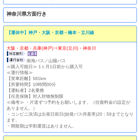
神奈川県方面行き
【運休中】神戸・大阪・京都－橋本・立川線
大阪・京都・兵庫(神戸)⇒東京(立川)・神奈川
南海バス／山陽バス
≪購入可能日≫ 1ヶ月1日前から購入可
≪運行情報≫
【実車距離】581km
【所要時間】10時間00分
【運転者】2名乗務
【任意保険】対人対物無制限
≪備考≫ ・片道ずつ予約をお願いします。（往復料金の設定が
ありません。）
・コンビニ決済は出発日前日(始発バス停基準)20：59までとなり
ます。
・閑散期は学割運賃はありません。