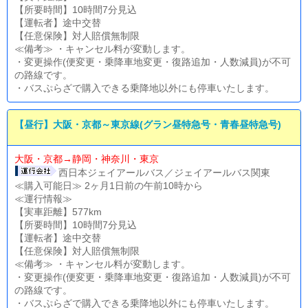
【所要時間】10時間7分見込
【運転者】途中交替
【任意保険】対人賠償無制限
≪備考≫ ・キャンセル料が変動します。
・変更操作(便変更・乗降車地変更・復路追加・人数減員)が不可
の路線です。
・バスぷらざで購入できる乗降地以外にも停車いたします。
【昼行】大阪・京都～東京線(グラン昼特急号・青春昼特急号)
大阪・京都→静岡・神奈川・東京
西日本ジェイアールバス／ジェイアールバス関東
≪購入可能日≫ 2ヶ月1日前の午前10時から
≪運行情報≫
【実車距離】577km
【所要時間】10時間7分見込
【運転者】途中交替
【任意保険】対人賠償無制限
≪備考≫ ・キャンセル料が変動します。
・変更操作(便変更・乗降車地変更・復路追加・人数減員)が不可
の路線です。
・バスぷらざで購入できる乗降地以外にも停車いたします。