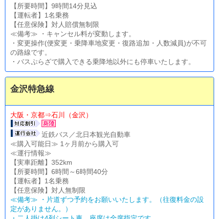
【所要時間】9時間14分見込
【運転者】1名乗務
【任意保険】対人賠償無制限
≪備考≫ ・キャンセル料が変動します。
・変更操作(便変更・乗降車地変更・復路追加・人数減員)が不可
の路線です。
・バスぷらざで購入できる乗降地以外にも停車いたします。
金沢特急線
大阪・京都⇒石川（金沢）
近鉄バス／北日本観光自動車
≪購入可能日≫ 1ヶ月前から購入可
≪運行情報≫
【実車距離】352km
【所要時間】6時間～6時間40分
【運転者】1名乗務
【任意保険】対人無制限
≪備考≫ ・片道ずつ予約をお願いいたします。（往復料金の設
定がありません。）
・二人掛け4列シート車。座席は全席指定です。