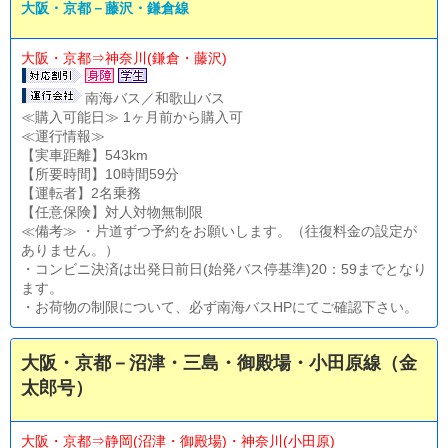
大阪・京都－藤沢・鎌倉線
大阪・京都⇒神奈川(鎌倉・藤沢)
南海バス／和歌山バス
≪購入可能日≫ 1ヶ月前から購入可
≪運行情報≫
【実車距離】543km
【所要時間】10時間59分
【運転者】2名乗務
【任意保険】対人対物無制限
≪備考≫ ・片道ずつ予約をお願いします。（往復料金の設定が
ありません。）
・コンビニ決済は出発日前日(始発バス停基準)20：59までとなり
ます。
・お荷物の制限について、必ず南海バスHPにてご確認下さい。
大阪・京都－沼津・三島・御殿場・小田原線（金
太郎号）
大阪・京都⇒静岡(沼津・御殿場)・神奈川(小田原)