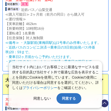
近鉄バス／山梨交通
≪購入可能日≫ 2ヶ月前（前月の同日）から購入可
≪運行情報≫
【実車距離】462km
【所要時間】10時間16分
【運転者】1名乗務
【任意保険】対人無制限
≪備考≫ ・大阪駅前(東梅田駅)は1号車のみ停車いたします。
・近鉄バスのコンビニ決済⇒乗車日の3日前(始発バス停基
準)20：59まで。
・乗車日2ヶ月前からご予約いただけます。
・近鉄バスのクレジットカード決済⇒乗車日の前日まで。
・
手荷物に関するご案内はこちら。
当社サイト内においてお客様ごとに最適なサービスを提
供する目的及び当社サイト外で最適な広告を表示するこ
とを目的にCookieを使用しています。Cookieの使用に
大阪・京都－静岡・富士宮・富士山駅線（フジヤ
同意いただける場合は同意するを選択してください。詳
マライナー）
しくは
プライバシーポリシー
をご確認ください。
同意しない
同意する
大阪・京都⇒静岡(富士宮)・山梨(河口湖・富士急ハイランド・
富士山駅)