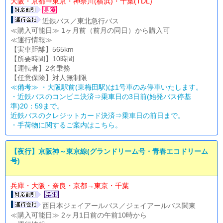
大阪・京都⇒東京・神奈川(横浜)・千葉(TDL)
近鉄バス／東北急行バス
≪購入可能日≫ 1ヶ月前（前月の同日）から購入可
≪運行情報≫
【実車距離】565km
【所要時間】10時間
【運転者】2名乗務
【任意保険】対人無制限
≪備考≫ ・大阪駅前(東梅田駅)は1号車のみ停車いたします。
・近鉄バスのコンビニ決済⇒乗車日の3日前(始発バス停基
準)20：59まで。
近鉄バスのクレジットカード決済⇒乗車日の前日まで。
・
手荷物に関するご案内はこちら。
【夜行】京阪神～東京線(グランドリーム号・青春エコドリーム
号)
兵庫・大阪・奈良・京都→東京・千葉
西日本ジェイアールバス／ジェイアールバス関東
≪購入可能日≫ 2ヶ月1日前の午前10時から