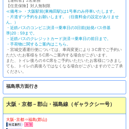
【運転者】2名乗務
【任意保険】対人無制限
≪備考≫ ・大阪駅前(東梅田駅)は1号車のみ停車いたします。
・片道ずつ予約をお願いします。（往復料金の設定がありませ
ん。）
・近鉄バスのコンビニ決済⇒乗車日の3日前(始発バス停基
準)20：59まで。
・近鉄バスのクレジットカード決済⇒乗車日の前日まで。
・
手荷物に関するご案内はこちら。
・宮城交通運行便については、車両変更により３C席でご予約い
ただいたお客様を５C席へご案内する場合がございます。
また、トイレ後ろの６C席をご予約いただいたお客様につきまし
ても、トイレの真後ろではなくなる場合がございますのでご了承
ください。
福島県方面行き
大阪・京都－郡山・福島線（ギャラクシー号）
大阪･京都⇒福島(郡山)