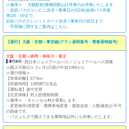
≪備考≫ ・大阪駅前(東梅田駅)は1号車のみ停車いたします。
・近鉄バスのコンビニ決済⇒乗車日の3日前(始発バス停基
準)20：59まで。
近鉄バスのクレジットカード決済⇒乗車日の前日まで。
・
手荷物に関するご案内はこちら。
【昼行】大阪・京都～東京線(グラン昼特急号・青春昼特急号)
大阪・京都→静岡・神奈川・東京
西日本ジェイアールバス／ジェイアールバス関東
≪購入可能日≫ 2ヶ月1日前の午前10時から
≪運行情報≫
【実車距離】577km
【所要時間】10時間7分見込
【運転者】途中交替
【任意保険】対人賠償無制限
≪備考≫ ・キャンセル料が変動します。
・変更操作(便変更・乗降車地変更・復路追加・人数減員)が不可
の路線です。
・バスぷらざで購入できる乗降地以外にも停車いたします。