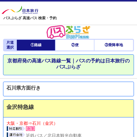
バスぷらざ 高速バス 検索・予約
片道
①路線
②便
③乗降車地
選択
京都府発の高速バス路線一覧｜バスの予約は日本旅行の
バスぷらざ
石川県方面行き
金沢特急線
大阪・京都⇒石川（金沢）
近鉄バス／北日本観光自動車