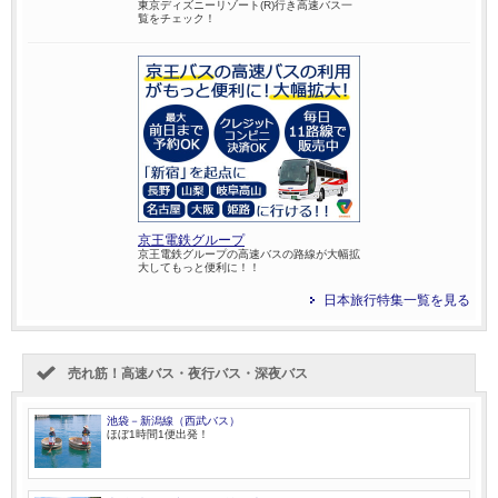
東京ディズニーリゾート(R)行き高速バス一
覧をチェック！
京王電鉄グループ
京王電鉄グループの高速バスの路線が大幅拡
大してもっと便利に！！
日本旅行特集一覧を見る
売れ筋！高速バス・夜行バス・深夜バス
池袋－新潟線（西武バス）
ほぼ1時間1便出発！