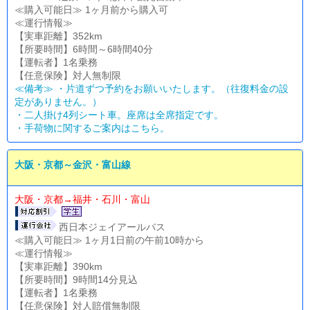
≪購入可能日≫ 1ヶ月前から購入可
≪運行情報≫
【実車距離】352km
【所要時間】6時間～6時間40分
【運転者】1名乗務
【任意保険】対人無制限
≪備考≫ ・片道ずつ予約をお願いいたします。（往復料金の設
定がありません。）
・二人掛け4列シート車。座席は全席指定です。
・
手荷物に関するご案内はこちら。
大阪・京都～金沢・富山線
大阪・京都→福井・石川・富山
西日本ジェイアールバス
≪購入可能日≫ 1ヶ月1日前の午前10時から
≪運行情報≫
【実車距離】390km
【所要時間】9時間14分見込
【運転者】1名乗務
【任意保険】対人賠償無制限