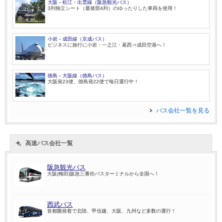
大阪－松江・出雲線（阪急観光バス）
3列独立シート（最後部4列）のゆったりした車両を使用！
小岩－成田線（京成バス）
ビジネスに旅行に小岩・一之江・葛西⇒成田空港へ！
徳島－大阪線（徳島バス）
大阪発23便、徳島発22便で毎日運行中！
バス会社一覧を見る
高速バス会社一覧
阪急観光バス
大阪(梅田)阪急三番街バスターミナルから全国へ！
西武バス
首都圏発着で北陸、甲信越、大阪、九州など多数の運行！