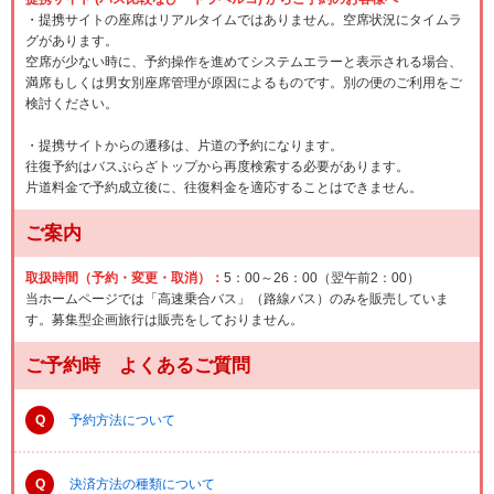
・提携サイトの座席はリアルタイムではありません。空席状況にタイムラ
グがあります。
空席が少ない時に、予約操作を進めてシステムエラーと表示される場合、
満席もしくは男女別座席管理が原因によるものです。別の便のご利用をご
検討ください。
・提携サイトからの遷移は、片道の予約になります。
往復予約はバスぷらざトップから再度検索する必要があります。
片道料金で予約成立後に、往復料金を適応することはできません。
ご案内
取扱時間（予約・変更・取消）：
5：00～26：00（翌午前2：00）
当ホームページでは「高速乗合バス」（路線バス）のみを販売していま
す。募集型企画旅行は販売をしておりません。
ご予約時 よくあるご質問
Q
予約方法について
Q
決済方法の種類について