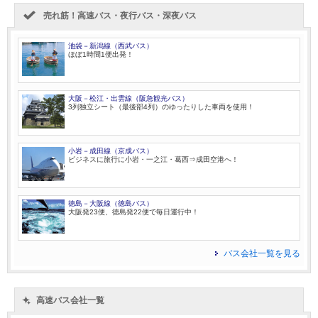
売れ筋！高速バス・夜行バス・深夜バス
池袋－新潟線（西武バス）
ほぼ1時間1便出発！
大阪－松江・出雲線（阪急観光バス）
3列独立シート（最後部4列）のゆったりした車両を使用！
小岩－成田線（京成バス）
ビジネスに旅行に小岩・一之江・葛西⇒成田空港へ！
徳島－大阪線（徳島バス）
大阪発23便、徳島発22便で毎日運行中！
バス会社一覧を見る
高速バス会社一覧