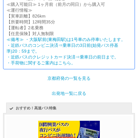
≪購入可能日≫ 1ヶ月前（前月の同日）から購入可
≪運行情報≫
【実車距離】826km
【所要時間】12時間35分
【運転者】2名乗務
【任意保険】対人無制限
≪備考≫ ・大阪駅前(東梅田駅)は1号車のみ停車いたします。
・近鉄バスのコンビニ決済⇒乗車日の3日前(始発バス停基
準)20：59まで。
・近鉄バスのクレジットカード決済⇒乗車日の前日まで。
・
手荷物に関するご案内はこちら。
京都府発の一覧を見る
出発地一覧に戻る
おすすめ！高速バス特集