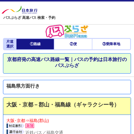
バスぷらざ 高速バス 検索・予約
片道
①路線
②便
③乗降車地
選択
京都府発の高速バス路線一覧｜バスの予約は日本旅行の
バスぷらざ
福島県方面行き
大阪・京都－郡山・福島線（ギャラクシー号）
大阪･京都⇒福島(郡山)
近鉄バス／福島交通