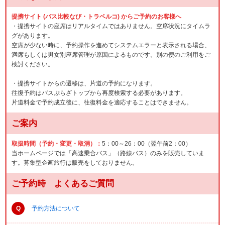
提携サイト (バス比較なび・トラベルコ) からご予約のお客様へ
・提携サイトの座席はリアルタイムではありません。空席状況にタイムラ
グがあります。
空席が少ない時に、予約操作を進めてシステムエラーと表示される場合、
満席もしくは男女別座席管理が原因によるものです。別の便のご利用をご
検討ください。
・提携サイトからの遷移は、片道の予約になります。
往復予約はバスぷらざトップから再度検索する必要があります。
片道料金で予約成立後に、往復料金を適応することはできません。
ご案内
取扱時間（予約・変更・取消）：
5：00～26：00（翌午前2：00）
当ホームページでは「高速乗合バス」（路線バス）のみを販売していま
す。募集型企画旅行は販売をしておりません。
ご予約時 よくあるご質問
Q
予約方法について