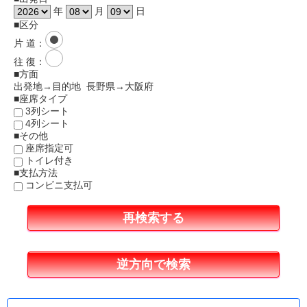
年
月
日
■区分
片 道
：
往 復
：
■方面
出発地→目的地 長野県→大阪府
■座席タイプ
3列シート
4列シート
■その他
座席指定可
トイレ付き
■支払方法
コンビニ支払可