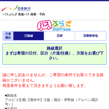
バスぷらざ 高速バス 検索・予約
片道
①路線
②便
③乗降車地
選択
路線選択
まずは希望の日付、区分（片道/往復）、方面をお選び下
さい。
誠に申し訳ありませんが、ご希望の条件でお取りできる路
線がございません。
再度条件を変えて頂きますようお願い致します。
■路線名
アルピコ交通(【運休中】大阪－諏訪・茅野線（アルペン諏訪
号）)
■出発日