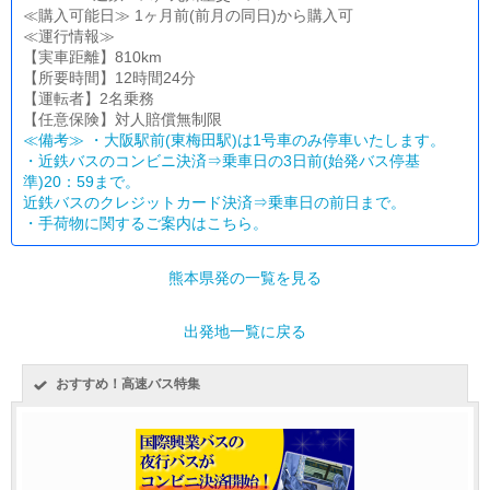
≪購入可能日≫ 1ヶ月前(前月の同日)から購入可
≪運行情報≫
【実車距離】810km
【所要時間】12時間24分
【運転者】2名乗務
【任意保険】対人賠償無制限
≪備考≫ ・大阪駅前(東梅田駅)は1号車のみ停車いたします。
・近鉄バスのコンビニ決済⇒乗車日の3日前(始発バス停基
準)20：59まで。
近鉄バスのクレジットカード決済⇒乗車日の前日まで。
・
手荷物に関するご案内はこちら。
熊本県発の一覧を見る
出発地一覧に戻る
おすすめ！高速バス特集