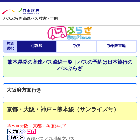
バスぷらざ 高速バス 検索・予約
片道
①路線
②便
③乗降車地
選択
熊本県発の高速バス路線一覧｜バスの予約は日本旅行の
バスぷらざ
大阪府方面行き
京都・大阪・神戸－熊本線（サンライズ号）
熊本⇒大阪・京都・兵庫(神戸)
近鉄バス／九州産交バス