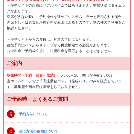
・提携サイトの座席はリアルタイムではありません。空席状況にタイムラ
グがあります。
空席が少ない時に、予約操作を進めてシステムエラーと表示される場合、
満席もしくは男女別座席管理が原因によるものです。別の便のご利用をご
検討ください。
・提携サイトからの遷移は、片道の予約になります。
往復予約はバスぷらざトップから再度検索する必要があります。
片道料金で予約成立後に、往復料金を適応することはできません。
ご案内
取扱時間（予約・変更・取消）：
5：00～26：00（翌午前2：00）
当ホームページでは「高速乗合バス」（路線バス）のみを販売していま
す。募集型企画旅行は販売をしておりません。
ご予約時 よくあるご質問
Q
予約方法について
Q
決済方法の種類について