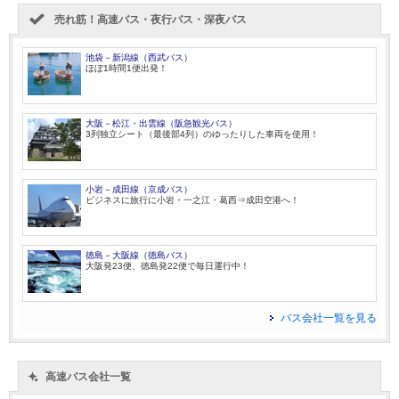
売れ筋！高速バス・夜行バス・深夜バス
池袋－新潟線（西武バス）
ほぼ1時間1便出発！
大阪－松江・出雲線（阪急観光バス）
3列独立シート（最後部4列）のゆったりした車両を使用！
小岩－成田線（京成バス）
ビジネスに旅行に小岩・一之江・葛西⇒成田空港へ！
徳島－大阪線（徳島バス）
大阪発23便、徳島発22便で毎日運行中！
バス会社一覧を見る
高速バス会社一覧