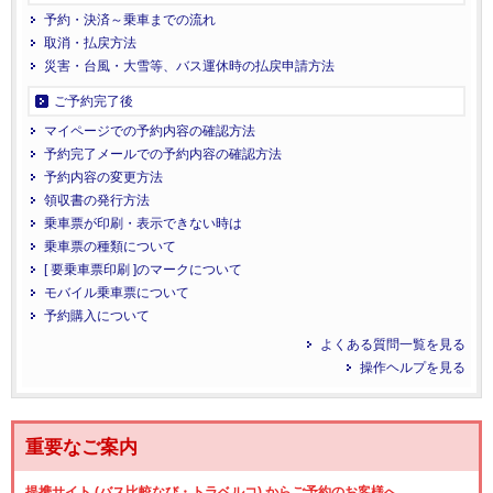
予約・決済～乗車までの流れ
取消・払戻方法
災害・台風・大雪等、バス運休時の払戻申請方法
ご予約完了後
マイページでの予約内容の確認方法
予約完了メールでの予約内容の確認方法
予約内容の変更方法
領収書の発行方法
乗車票が印刷・表示できない時は
乗車票の種類について
[ 要乗車票印刷 ]のマークについて
モバイル乗車票について
予約購入について
よくある質問一覧を見る
操作ヘルプを見る
重要なご案内
提携サイト (バス比較なび・トラベルコ) からご予約のお客様へ